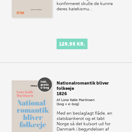
konfirmeret skulle de kunne
deres katekismu…
129,95 KR.
Nationalromantik bliver
folkeeje
1826
Af
Lone Kølle Martinsen
(bog + e-bog)
Med en beslaglagt flåde, en
statsbankerot og et tabt
Norge så det kulsort ud for
Danmark i begyndelsen af