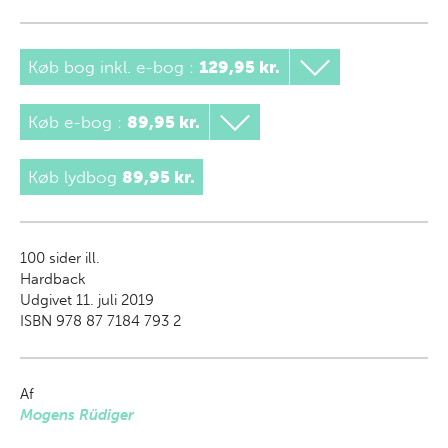
Køb bog inkl. e-bog
:
129,95 kr.
Køb e-bog
:
89,95 kr.
Køb lydbog
89,95 kr.
100
sider ill.
Hardback
Udgivet 11. juli 2019
ISBN 978 87 7184 793 2
Af
Mogens Rüdiger