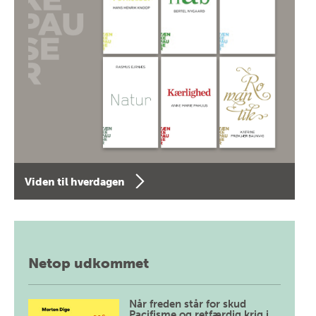
Viden til hverdagen
Netop udkommet
Når freden står for skud
Pacifisme og retfærdig krig i