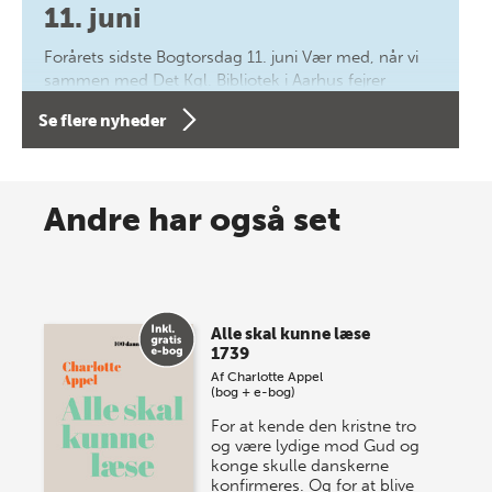
11. juni
Forårets sidste Bogtorsdag 11. juni Vær med, når vi
sammen med Det Kgl. Bibliotek i Aarhus fejrer
forfatterne bag vores nyes…
Se flere nyheder
8 maj 2026
Spar op til 70% til sommer-
Andre har også set
lagersalg!
Vi gentager succesen og inviterer igen i år til vores
store sommer-lagersalg, så sæt kryds i kalenderen
Alle skal kunne læse
onsdag den 10. j…
1739
Af
Charlotte Appel
(bog + e-bog)
For at kende den kristne tro
og være lydige mod Gud og
konge skulle danskerne
konfirmeres. Og for at blive