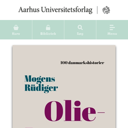
Kurv
Bibliotek
Søg
Menu