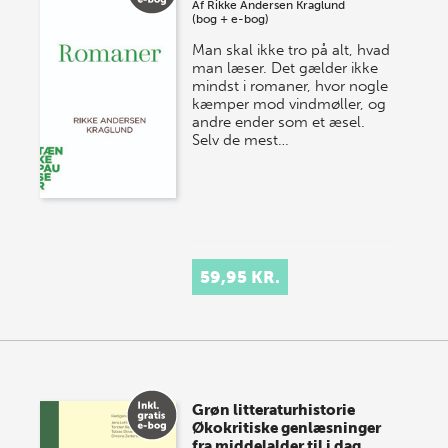
Af
Rikke Andersen Kraglund
(bog + e-bog)
Man skal ikke tro på alt, hvad
man læser. Det gælder ikke
mindst i romaner, hvor nogle
kæmper mod vindmøller, og
andre ender som et æsel.
Selv de mest…
59,95 KR.
Grøn litteraturhistorie
Økokritiske genlæsninger
fra middelalder til i dag