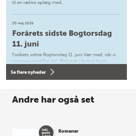
til en række oplæg med…
20 maj 2026
Forårets sidste Bogtorsdag
11. juni
Forårets sidste Bogtorsdag 11. juni Vær med, når vi
sammen med Det Kgl. Bibliotek i Aarhus fejrer
forfatterne bag vores nyes…
Se flere nyheder
8 maj 2026
Spar op til 70% til sommer-
Andre har også set
lagersalg!
Vi gentager succesen og inviterer igen i år til vores
store sommer-lagersalg, så sæt kryds i kalenderen
Romaner
onsdag den 10. j…