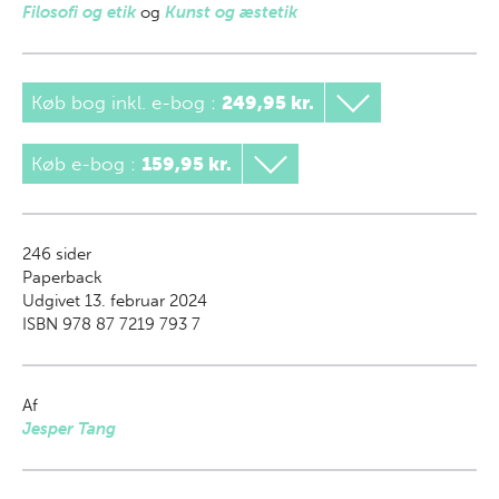
Filosofi og etik
og
Kunst og æstetik
Køb bog inkl. e-bog
:
249,95 kr.
Køb e-bog
:
159,95 kr.
246
sider
Paperback
Udgivet 13. februar 2024
ISBN 978 87 7219 793 7
Af
Jesper Tang