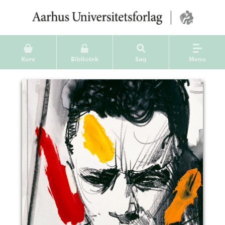
Kurv
Bibliotek
Søg
Menu