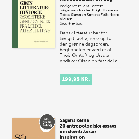
Redigeret af
Jens Lohfert
Jørgensen
Torsten Bøgh Thomsen
Tobias Skiveren
Simona Zetterberg-
Nielsen
(bog + e-bog)
Dansk litteratur har for
længst fået øjnene op for
den grønne dagsorden. I
boghandlen er værker af
Theis Ørntoft og Ursula
Andkjær Olsen en fast del a…
199,95 KR.
Sagens kerne
20 antropologiske essays
om skønlitterær
inspiration