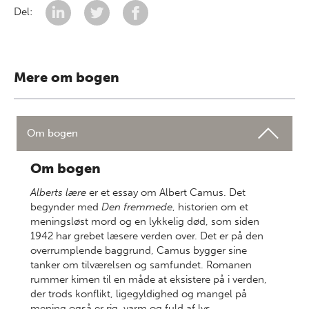
Del:
Mere om bogen
Om bogen
Om bogen
Alberts lære
er et essay om Albert Camus. Det
begynder med
Den fremmede
, historien om et
meningsløst mord og en lykkelig død, som siden
1942 har grebet læsere verden over. Det er på den
overrumplende baggrund, Camus bygger sine
tanker om tilværelsen og samfundet. Romanen
rummer kimen til en måde at eksistere på i verden,
der trods konflikt, ligegyldighed og mangel på
mening også er rig, varm og fuld af lys.