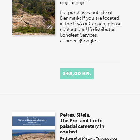
(bog + e-bog)
For purchases outside of
Denmark: If you are located
in the USA or Canada, please
contact our US distributor,
Longleaf Services,
at orders@longle…
348,00 KR.
Petras, Siteia.
The Pre- and Proto-
palatial cemetery in
context
Redigeret af
Metaxia Tsipopoulou