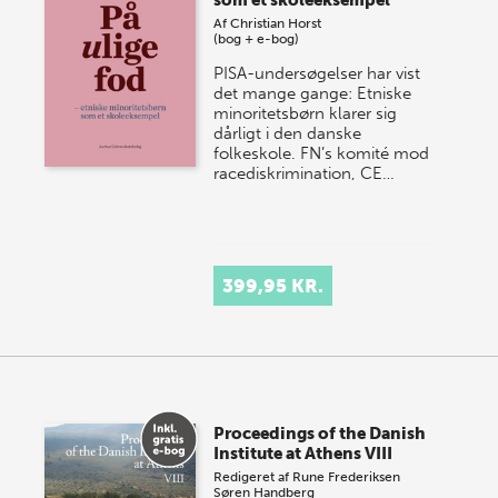
som et skoleeksempel
Af
Christian Horst
(bog + e-bog)
PISA-undersøgelser har vist
det mange gange: Etniske
minoritetsbørn klarer sig
dårligt i den danske
folkeskole. FN’s komité mod
racediskrimination, CE…
399,95 KR.
Proceedings of the Danish
Institute at Athens VIII
Redigeret af
Rune Frederiksen
Søren Handberg