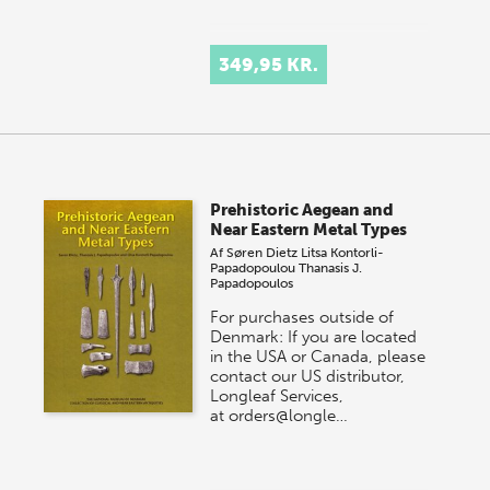
349,95 KR.
Prehistoric Aegean and
Near Eastern Metal Types
Af
Søren Dietz
Litsa Kontorli-
Papadopoulou
Thanasis J.
Papadopoulos
For purchases outside of
Denmark: If you are located
in the USA or Canada, please
contact our US distributor,
Longleaf Services,
at orders@longle…