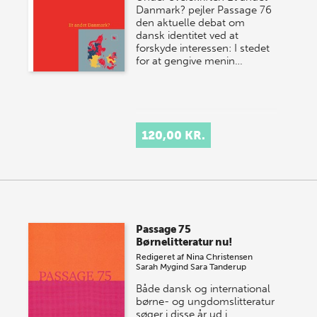
Danmark? pejler Passage 76
den aktuelle debat om
dansk identitet ved at
forskyde interessen: I stedet
for at gengive menin…
120,00 KR.
Passage 75
Børnelitteratur nu!
Redigeret af
Nina Christensen
Sarah Mygind
Sara Tanderup
Både dansk og international
børne- og ungdomslitteratur
søger i disse år ud i