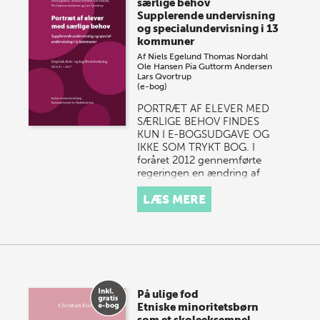
særlige behov
Supplerende undervisning
og specialundervisning i 13
kommuner
Af
Niels Egelund
Thomas Nordahl
Ole Hansen
Pia Guttorm Andersen
Lars Qvortrup
(e-bog)
PORTRÆT AF ELEVER MED
SÆRLIGE BEHOV FINDES
KUN I E-BOGSUDGAVE OG
IKKE SOM TRYKT BOG. I
foråret 2012 gennemførte
regeringen en ændring af
folkeskolelov…
LÆS MERE
På ulige fod
Etniske minoritetsbørn