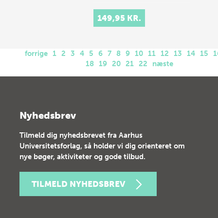
149,95 KR.
forrige
1
2
3
4
5
6
7
8
9
10
11
12
13
14
15
1
18
19
20
21
22
næste
Nyhedsbrev
Tilmeld dig nyhedsbrevet fra Aarhus
Universitetsforlag, så holder vi dig orienteret om
nye bøger, aktiviteter og gode tilbud.
TILMELD NYHEDSBREV