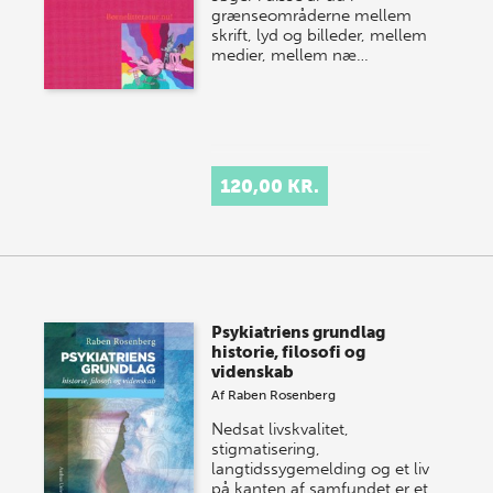
grænseområderne mellem
skrift, lyd og billeder, mellem
medier, mellem næ…
120,00 KR.
Psykiatriens grundlag
historie, filosofi og
videnskab
Af
Raben Rosenberg
Nedsat livskvalitet,
stigmatisering,
langtidssygemelding og et liv
på kanten af samfundet er et