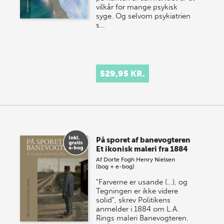
vilkår for mange psykisk
syge. Og selvom psykiatrien
s…
529,95 KR.
På sporet af banevogteren
Et ikonisk maleri fra 1884
Af
Dorte Fogh
Henry Nielsen
(bog + e-bog)
"Farverne er usande (…), og
Tegningen er ikke videre
solid", skrev Politikens
anmelder i 1884 om L.A.
Rings maleri Banevogteren.