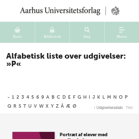
Kurv
Bibliotek
Søg
Menu
Alfabetisk liste over udgivelser:
»P«
-
1
2
3
4
5
6
9
A
B
C
D
E
F
G
H
I
J
K
L
M
N
O
P
Q
R
S
T
U
V
W
X
Y
Z
Å
Æ
Ø
↑
Udgivelsesdato
Titel
Portræt af elever med