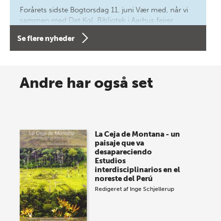
Forårets sidste Bogtorsdag 11. juni Vær med, når vi
sammen med Det Kgl. Bibliotek i Aarhus fejrer
forfatterne bag vores nyes…
Se flere nyheder
8 maj 2026
Spar op til 70% til sommer-
Andre har også set
lagersalg!
Vi gentager succesen og inviterer igen i år til vores
store sommer-lagersalg, så sæt kryds i kalenderen
La Ceja de Montana - un
onsdag den 10. j…
paisaje que va
desapareciendo
Estudios
interdisciplinarios en el
noreste del Perú
Redigeret af
Inge Schjellerup