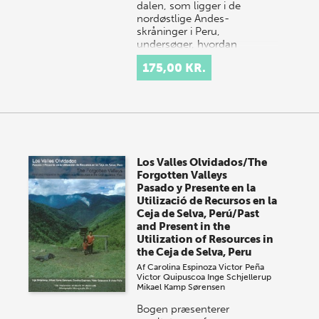
dalen, som ligger i de
nordøstlige Andes-
skråninger i Peru,
undersøger, hvordan
menneskets aktiviteter har
175,00 KR.
været med til at ændr…
Los Valles Olvidados/The
Forgotten Valleys
Pasado y Presente en la
Utilizació de Recursos en la
Ceja de Selva, Perú/Past
and Present in the
Utilization of Resources in
the Ceja de Selva, Peru
Af
Carolina Espinoza
Victor Peña
Victor Quipuscoa
Inge Schjellerup
Mikael Kamp Sørensen
Bogen præsenterer