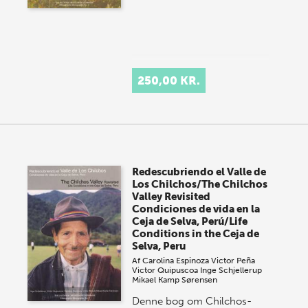
250,00 KR.
Redescubriendo el Valle de
Los Chilchos/The Chilchos
Valley Revisited
Condiciones de vida en la
Ceja de Selva, Perú/Life
Conditions in the Ceja de
Selva, Peru
Af
Carolina Espinoza
Victor Peña
Victor Quipuscoa
Inge Schjellerup
Mikael Kamp Sørensen
Denne bog om Chilchos-