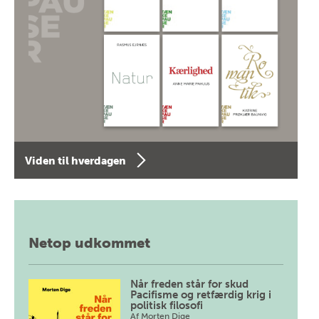
Viden til hverdagen
Netop udkommet
Når freden står for skud
Pacifisme og retfærdig krig i
politisk filosofi
Af
Morten Dige