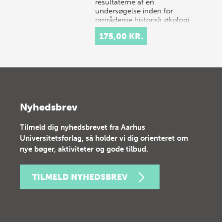
resultaterne af en
undersøgelse inden for
områderne historisk økologi
og miljø, som blev
175,00 KR.
gennemført i 2000-2001 i
det nordøstlige Pe…
Nyhedsbrev
Tilmeld dig nyhedsbrevet fra Aarhus
Universitetsforlag, så holder vi dig orienteret om
nye bøger, aktiviteter og gode tilbud.
TILMELD NYHEDSBREV