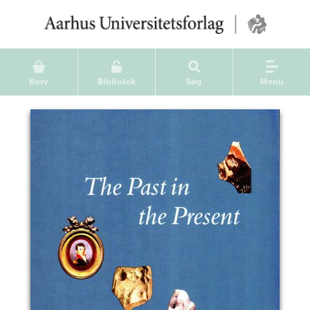
Kurv
Bibliotek
Søg
Menu