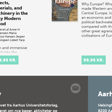
ects,
Why Europe? Wha
erials, and
made Western an
hinery in the
Central Europe, l
an economic and
ly Modern
political backwate
iod
compared with th
eret af
Anne H
other great agrari
tensen
Maria
civilisations of Eu
cius Hansen
Jesper
ingsen
Lisbet Tarp
ch and immersive
ht into the
tacular courtly
9,95 KR.
99,95 KR.
val culture of
 and 17th-
ury Europe.
t celebrations
tituted elaborate
v
Aarh
vet fra Aarhus Universitetsforlag,
Helsing
teret om nye bøger, aktiviteter og
8200
Aa