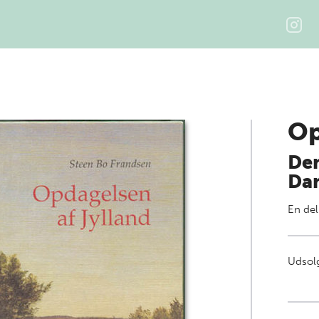
Op
Den
Dan
En del
Udsolg