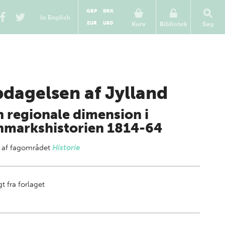
GBP
DKK
In English
EUR
USD
Kurv
Bibliotek
Søg
dagelsen af Jylland
 regionale dimension i
markshistorien 1814-64
 af
fagområdet
Historie
t fra forlaget