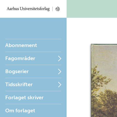
Abonnement
Fagområder
Bogserier
Tidsskrifter
Forlaget skriver
Om forlaget