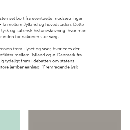
æsten set bort fra eventuelle modsætninger
t - fx mellem Jylland og hovedstaden. Dette
 tysk og italiensk historieskrivning, hvor man
r inden for nationen stor vægt.
ion frem i lyset og viser, hvorledes der
onflikter mellem Jylland og ø-Danmark fra
lig tydeligt frem i debatten om statens
 store jernbaneanlæg. "Fremragende jysk