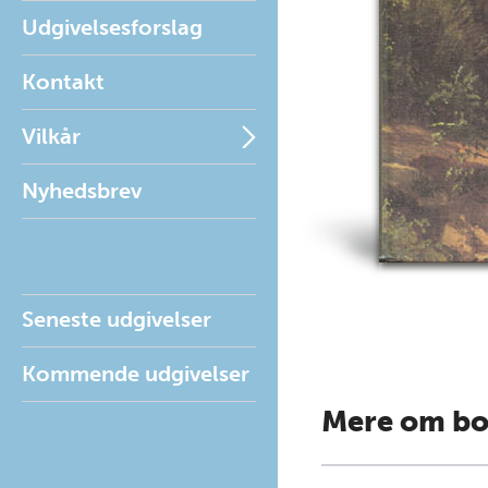
Udgivelsesforslag
Kontakt
Vilkår
Nyhedsbrev
Seneste udgivelser
Kommende udgivelser
Mere om b