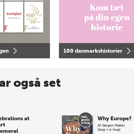
agen
100 danmarkshistorier
ar også set
ebrations at
Why Europe?
rt
Af
Jørgen Møller
(bog + e-bog)
emeral