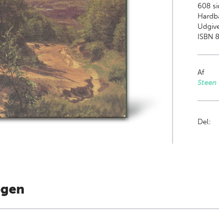
608
si
Hardb
Udgive
ISBN 
Af
Steen
Del:
ogen