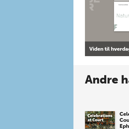
Viden til hverd
Andre h
Cel
Cou
Eph