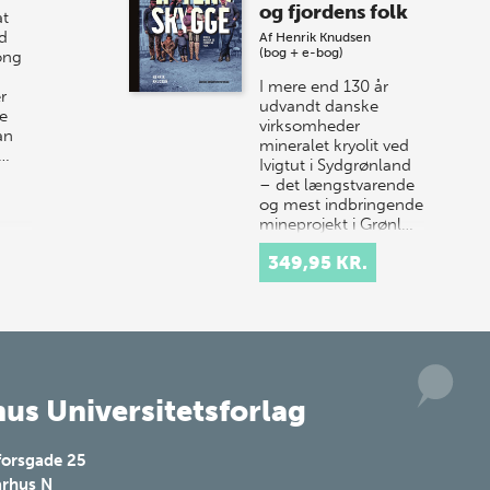
og fjordens folk
t
år til vores store sommer-lagersalg,
d
Af
Henrik Knudsen
så sæt kryds i kalenderen onsdag den
(bog + e-bog)
ong
10. j…
I mere end 130 år
r
udvandt danske
e
virksomheder
an
mineralet kryolit ved
r…
Ivigtut i Sydgrønland
– det længstvarende
og mest indbringende
mineprojekt i Grønl…
349,95 KR.
us Universitetsforlag
forsgade 25
rhus N