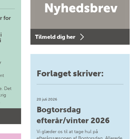
r for
i
Tilmeld dig her
i
r
Forlaget skriver:
mt
. Det
krig
20 juli 2026
.
Bogtorsdag
efterår/vinter 2026
Vi glæder os til at tage hul på
efterårssæsonen af Bogtorsdag. Allerede