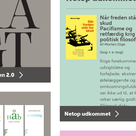
Når freden stå
skud
Pacifisme og
retfærdig krig 
politisk filosof
Af
Morten Dige
(bog + e-bog)
Krige forekomme
udsigtsløse og
forfejlede, ekstre
n 2.0
ødelæggende og
omkostningsfulde
ser ikke ud til, at 
virker særlig godt
Alligevel diskv…
Netop udkommet