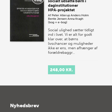
socialt udsatte børn i
daginstitutioner
HPA-projektet
Af
Peter Allerup
Anders Holm
Bente Jensen
Anna Kragh
(bog + e-bog)
Social ulighed sætter tidligt
ind i livet. Vi er alt for godt
klar over, at børns
livschancer og muligheder
ikke er ens, men afhænger af
forældrebaggr…
248,00 KR.
Nyhedsbrev