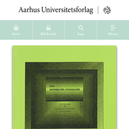
Kurv
Bibliotek
Søg
Menu