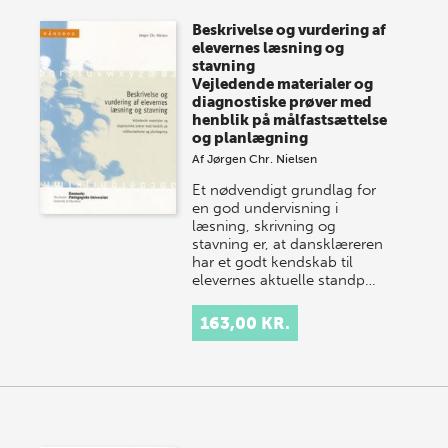
store sommer-lagersalg, så sæt kryds i kalenderen
Beskrivelse og vurdering af
onsdag den 10. j…
elevernes læsning og
stavning
Vejledende materialer og
diagnostiske prøver med
henblik på målfastsættelse
og planlægning
Af
Jørgen Chr. Nielsen
Et nødvendigt grundlag for
en god undervisning i
læsning, skrivning og
stavning er, at dansklæreren
har et godt kendskab til
elevernes aktuelle standp…
163,00 KR.