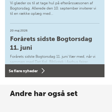
Vi glæder os til at tage hul på efterårssæsonen af
Bogtorsdag. Allerede den 10. september inviterer vi
til en række oplæg med…
20 maj 2026
Forårets sidste Bogtorsdag
11. juni
Forårets sidste Bogtorsdag 11. juni Vær med, når vi
sammen med Det Kgl. Bibliotek i Aarhus fejrer
forfatterne bag vores nyes…
Se flere nyheder
8 maj 2026
Spar op til 70% til sommer-
Andre har også set
lagersalg!
Vi gentager succesen og inviterer igen i år til vores