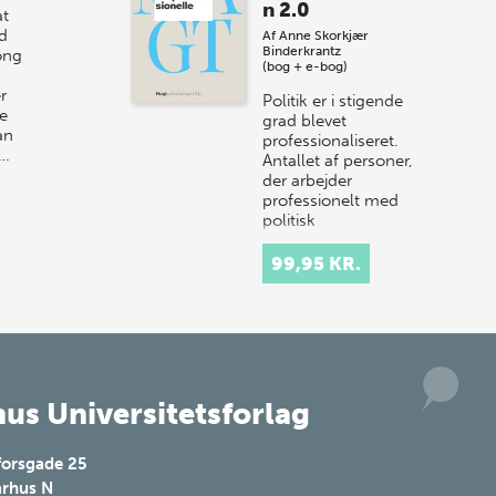
n 2.0
t
år til vores store sommer-lagersalg,
d
Af
Anne Skorkjær
så sæt kryds i kalenderen onsdag den
Binderkrantz
ong
10. j…
(bog + e-bog)
r
Politik er i stigende
e
grad blevet
an
professionaliseret.
r…
Antallet af personer,
der arbejder
professionelt med
politisk
interessevaretagelse
og kommunikat…
99,95 KR.
us Universitetsforlag
forsgade 25
rhus N