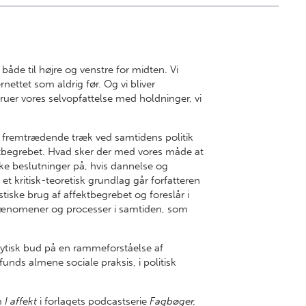
både til højre og venstre for midten. Vi
nettet som aldrig før. Og vi bliver
truer vores selvopfattelse med holdninger, vi
 af fremtrædende træk ved samtidens politik
tbegrebet. Hvad sker der med vores måde at
ke beslutninger på, hvis dannelse og
 et kritisk-teoretisk grundlag går forfatteren
stiske brug af affektbegrebet og foreslår i
e fænomener og processer i samtiden, som
lytisk bud på en rammeforståelse af
unds almene sociale praksis, i politisk
om
I affekt
i forlagets podcastserie
Fagbøger,