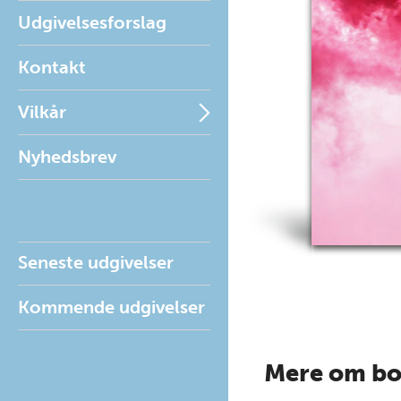
Udgivelsesforslag
Kontakt
Vilkår
Nyhedsbrev
Seneste udgivelser
Kommende udgivelser
Mere om b