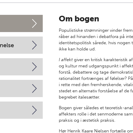
Om bogen
Populistiske strømninger vinder frem 
råber ad hinanden i debatfora på inter
identitetspolitisk sårede, hvis nogen 
nelse
ikke kan holde ud.
I affekt
giver en kritisk karakteristik
og kultur med udgangspunkt i affek
forstå, debattere og tage demokratis
rationalitet fortrænges af følelser? På
i rette med den fremherskende, vitali
stedet en alternativ forståelse af d
begrebet italesætter.
Bogen giver således et teoretisk-ana
affekters rolle i det senmoderne samf
praksis og i æstetisk praksis.
Hør Henrik Kaare Nielsen fortælle 