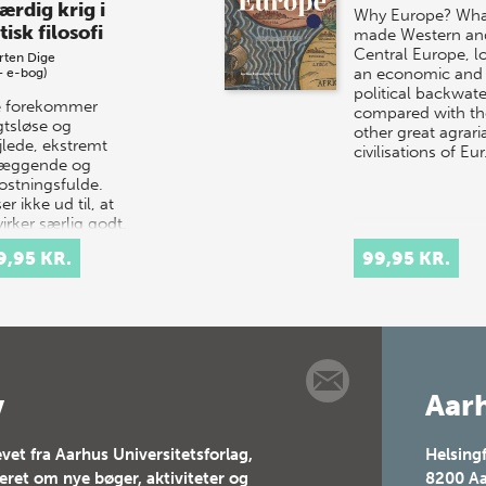
ærdig krig i
Why Europe? Wha
tisk filosofi
made Western an
Central Europe, l
rten Dige
an economic and
+ e-bog)
political backwate
e forekommer
compared with th
gtsløse og
other great agrari
jlede, ekstremt
civilisations of Eu
læggende og
stningsfulde.
er ikke ud til, at
virker særlig godt.
evel diskv…
9,95 KR.
99,95 KR.
v
Aarh
vet fra Aarhus Universitetsforlag,
Helsing
teret om nye bøger, aktiviteter og
8200
Aa