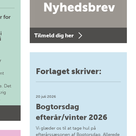
r for
i
Tilmeld dig her
i
r
Forlaget skriver:
mt
. Det
krig
20 juli 2026
.
Bogtorsdag
efterår/vinter 2026
Vi glæder os til at tage hul på
efterårssæsonen af Bogtorsdag. Allerede