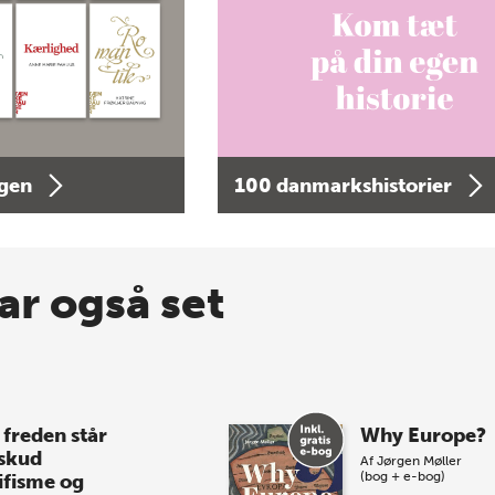
agen
100 danmarkshistorier
ar også set
 freden står
Why Europe?
 skud
Af
Jørgen Møller
(bog + e-bog)
ifisme og