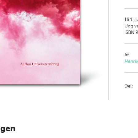
184
si
Udgive
ISBN 9
Af
Henrik
Del:
ogen