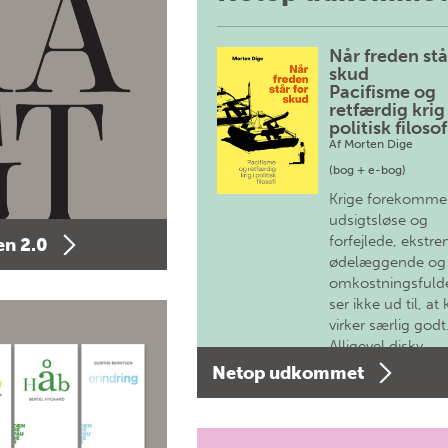
Når freden stå
skud
Pacifisme og
retfærdig krig 
politisk filosof
Af
Morten Dige
(bog + e-bog)
Krige forekomme
udsigtsløse og
forfejlede, ekstre
n 2.0
ødelæggende og
omkostningsfulde
ser ikke ud til, at 
virker særlig godt
Alligevel diskv…
Netop udkommet