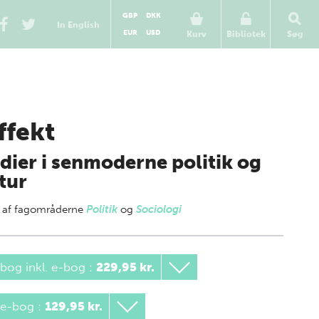
GBP
DKK
In English
EUR
USD
Kurv
Bibliotek
Søg
affekt
dier i senmoderne politik og
tur
 af
fagområderne
Politik
og
Sociologi
bog inkl. e-bog
:
229,95 kr.
 e-bog
:
129,95 kr.