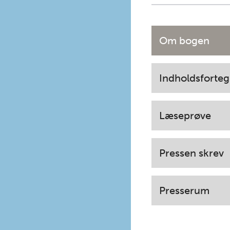
Om bogen
Indholdsforteg
Læseprøve
Pressen skrev
Presserum