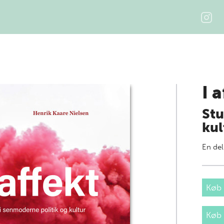
I 
Stu
kul
En del
Køb 
Køb