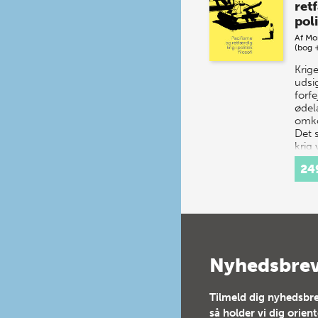
retf
poli
Af
Mo
(bog 
Krig
udsi
forfe
øde
omko
Det s
krig 
Allig
24
Nyhedsbre
Tilmeld dig nyhedsbre
så holder vi dig orien