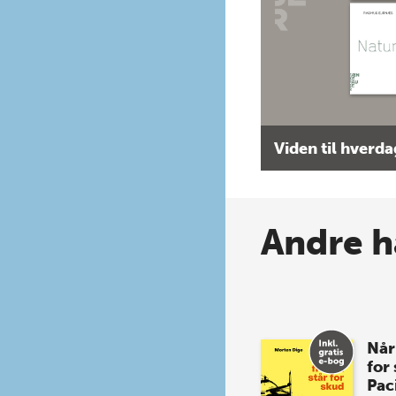
Viden til hverd
Andre h
Når
for
Pac