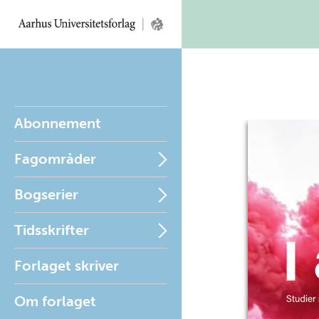
Abonnement
Fagområder
Bogserier
Tidsskrifter
Forlaget skriver
Om forlaget