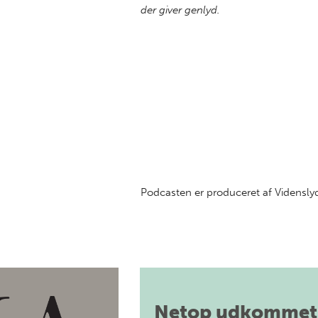
der giver genlyd.
Podcasten er produceret af Videnslyd
Netop udkommet