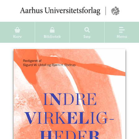
Kurv
Bibliotek
Søg
Menu