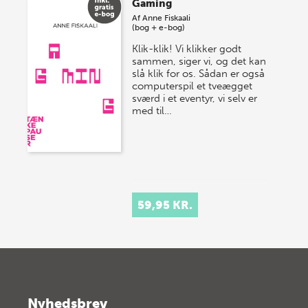
Gaming
Af
Anne Fiskaali
(bog + e-bog)
Klik-klik! Vi klikker godt
sammen, siger vi, og det kan
slå klik for os. Sådan er også
computerspil et tveægget
sværd i et eventyr, vi selv er
med til…
59,95 KR.
Nyhedsbrev