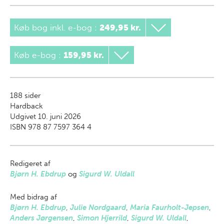
Køb bog inkl. e-bog
:
249,95 kr.
Køb e-bog
:
159,95 kr.
188
sider
Hardback
Udgivet 10. juni 2026
ISBN 978 87 7597 364 4
Redigeret af
Bjørn H. Ebdrup
og
Sigurd W. Uldall
Med bidrag af
Bjørn H. Ebdrup
,
Julie Nordgaard
,
Maria Faurholt-Jepsen
,
Anders Jørgensen
,
Simon Hjerrild
,
Sigurd W. Uldall
,