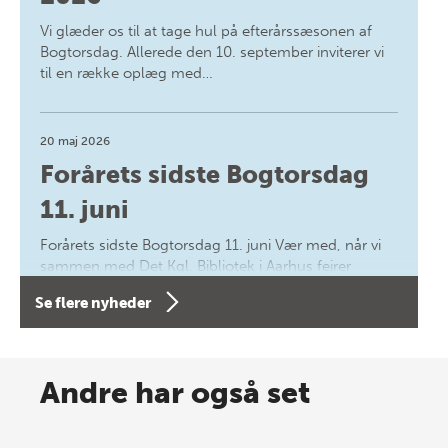
Vi glæder os til at tage hul på efterårssæsonen af
Bogtorsdag. Allerede den 10. september inviterer vi
til en række oplæg med…
20 maj 2026
Forårets sidste Bogtorsdag
11. juni
Forårets sidste Bogtorsdag 11. juni Vær med, når vi
sammen med Det Kgl. Bibliotek i Aarhus fejrer
forfatterne bag vores nyes…
Se flere nyheder
8 maj 2026
Spar op til 70% til sommer-
Andre har også set
lagersalg!