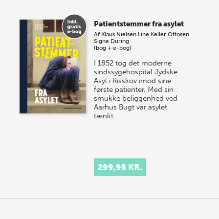
Vi gentager succesen og inviterer igen i år til vores
store sommer-lagersalg, så sæt kryds i kalenderen
Patientstemmer fra asylet
onsdag den 10. j…
Af
Klaus Nielsen
Line Keller Ottosen
Signe Düring
(bog + e-bog)
I 1852 tog det moderne
sindssygehospital Jydske
Asyl i Risskov imod sine
første patienter. Med sin
smukke beliggenhed ved
Aarhus Bugt var asylet
tænkt…
299,95 KR.