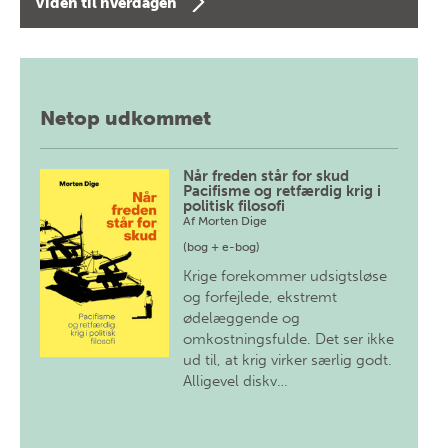
Viden til hverdagen
Netop udkommet
Når freden står for skud
Pacifisme og retfærdig krig i
politisk filosofi
Af
Morten Dige
(bog + e-bog)
Krige forekommer udsigtsløse
og forfejlede, ekstremt
ødelæggende og
omkostningsfulde. Det ser ikke
ud til, at krig virker særlig godt.
Alligevel diskv…