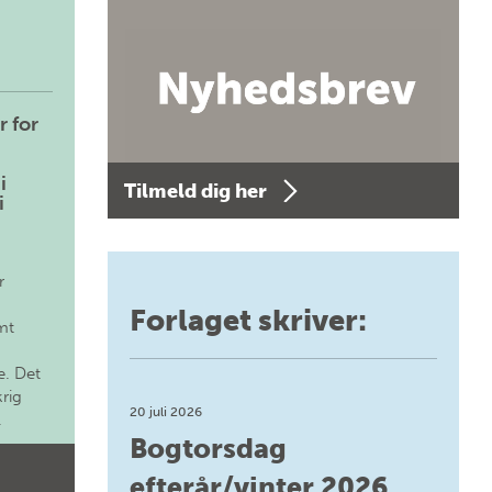
r for
i
Tilmeld dig her
i
r
Forlaget skriver:
mt
. Det
krig
20 juli 2026
.
Bogtorsdag
efterår/vinter 2026