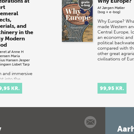
ebrations at
Why Europe?
rt
Af
Jørgen Møller
(bog + e-bog)
emeral
ects,
Why Europe? Wha
erials, and
made Western an
hinery in the
Central Europe, l
an economic and
ly Modern
political backwate
iod
compared with th
eret af
Anne H
other great agrari
tensen
Maria
civilisations of Eu
cius Hansen
Jesper
ingsen
Lisbet Tarp
ch and immersive
ht into the
tacular courtly
9,95 KR.
99,95 KR.
val culture of
 and 17th-
ury Europe.
t celebrations
tituted elaborate
v
Aarh