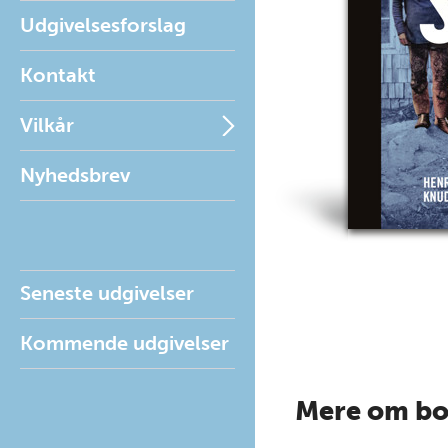
Udgivelsesforslag
Kontakt
Vilkår
Nyhedsbrev
Seneste udgivelser
Kommende udgivelser
Mere om b