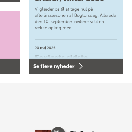
Vi glæder os til at tage hul på
efterårssæsonen af Bogtorsdag. Allerede
den 10. september inviterer vi til en
række oplæg med…
20 maj 2026
Forårets sidste
Se flere nyheder
Bogtorsdag 11. juni
Forårets sidste Bogtorsdag 11. juni Vær
med, når vi sammen med Det Kgl.
Bibliotek i Aarhus fejrer forfatterne bag
vores nyes…
8 maj 2026
Spar op til 70% til