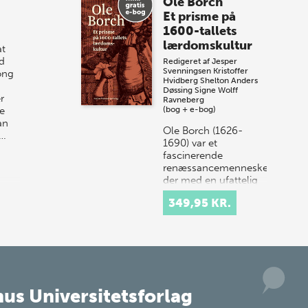
Ole Borch
sommer-lagersalg!
Et prisme på
1600-tallets
Vi gentager succesen og inviterer igen i
lærdomskultur
t
år til vores store sommer-lagersalg,
d
Redigeret af
Jesper
så sæt kryds i kalenderen onsdag den
Svenningsen
Kristoffer
ong
10. j…
Hvidberg Shelton
Anders
Døssing
Signe Wolff
r
Ravneberg
e
(bog + e-bog)
an
Ole Borch (1626-
r…
1690) var et
fascinerende
renæssancemenneske,
der med en ufattelig
alsidighed var aktiv
349,95 KR.
som både kemiker,
filolog, botaniker,
digter,…
us Universitetsforlag