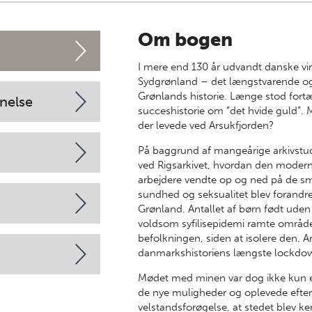
Om bogen
I mere end 130 år udvandt danske vir
Sydgrønland – det længstvarende og
Grønlands historie. Længe stod fort
nelse
succeshistorie om ”det hvide guld”.
der levede ved Arsukfjorden?
På baggrund af mangeårige arkivstud
ved Rigsarkivet, hvordan den modern
arbejdere vendte op og ned på de sm
sundhed og seksualitet blev forandre
Grønland. Antallet af børn født uden
voldsom syfilisepidemi ramte området
befolkningen, siden at isolere den. A
danmarkshistoriens længste lockdo
Mødet med minen var dog ikke kun e
de nye muligheder og oplevede efte
velstandsforøgelse, at stedet blev 