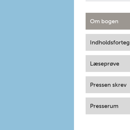
Om bogen
Indholdsforteg
Læseprøve
Pressen skrev
Presserum