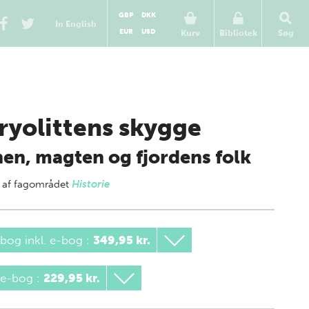
GBP
DKK
In English
EUR
USD
Kurv
Bibliotek
Søg
kryolittens skygge
en, magten og fjordens folk
 af
fagområdet
Historie
bog inkl. e-bog
:
349,95 kr.
 e-bog
:
229,95 kr.