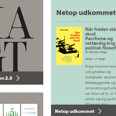
Netop udkommet
Når freden stå
skud
Pacifisme og
retfærdig krig 
politisk filosof
Af
Morten Dige
(bog + e-bog)
Krige forekomme
udsigtsløse og
forfejlede, ekstre
n 2.0
ødelæggende og
omkostningsfulde
ser ikke ud til, at 
virker særlig godt
Alligevel diskv…
Netop udkommet