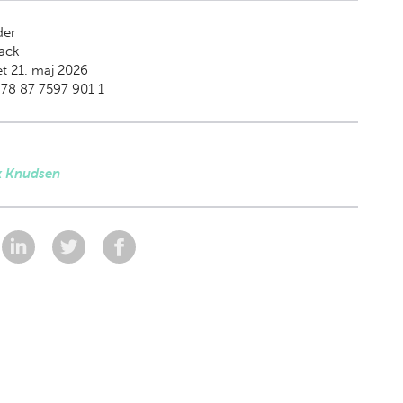
der
ack
t 21. maj 2026
78 87 7597 901 1
k Knudsen