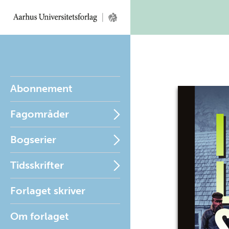
Abonnement
Fagområder
Bogserier
Tidsskrifter
Forlaget skriver
Om forlaget