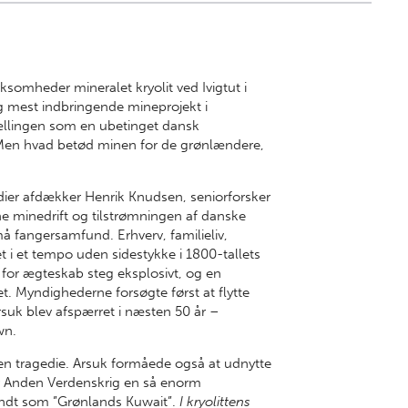
ksomheder mineralet kryolit ved Ivigtut i
 mest indbringende mineprojekt i
ællingen som en ubetinget dansk
 Men hvad betød minen for de grønlændere,
ier afdækker Henrik Knudsen, seniorforsker
e minedrift og tilstrømningen af danske
å fangersamfund. Erhverv, familieliv,
t i et tempo uden sidestykke i 1800-tallets
 for ægteskab steg eksplosivt, og en
. Myndighederne forsøgte først at flytte
rsuk blev afspærret i næsten 50 år –
wn.
n tragedie. Arsuk formåede også at udnytte
r Anden Verdenskrig en så enorm
kendt som ”Grønlands Kuwait”.
I kryolittens