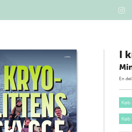
I 
Min
En del
Køb 
Køb