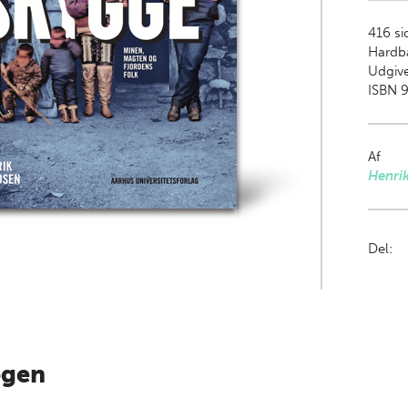
416
si
Hardb
Udgive
ISBN 9
Af
Henri
Del:
ogen