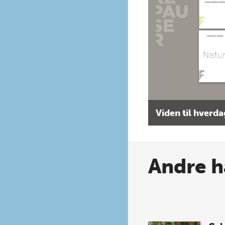
Viden til hverd
Andre h