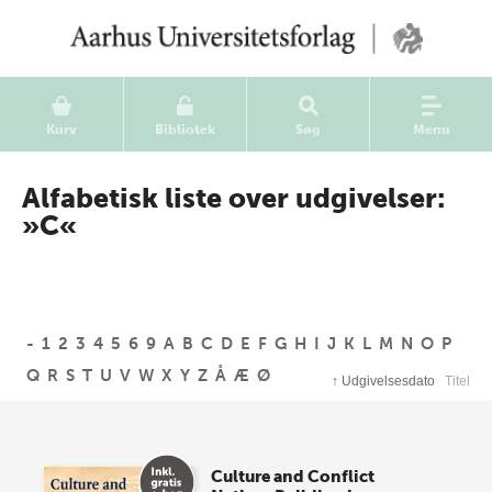
Kurv
Bibliotek
Søg
Menu
Alfabetisk liste over udgivelser:
»C«
-
1
2
3
4
5
6
9
A
B
C
D
E
F
G
H
I
J
K
L
M
N
O
P
Q
R
S
T
U
V
W
X
Y
Z
Å
Æ
Ø
↑
Udgivelsesdato
Titel
Culture and Conflict