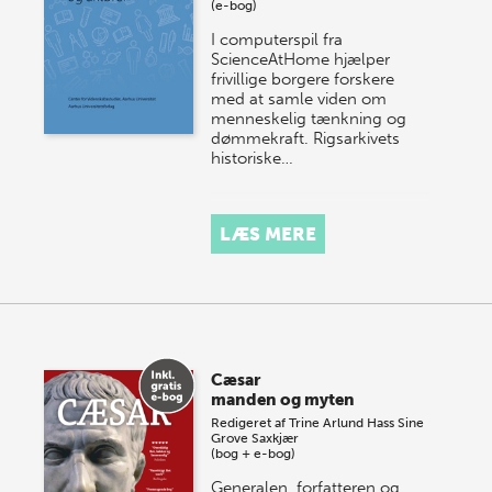
(e-bog)
I computerspil fra
ScienceAtHome hjælper
frivillige borgere forskere
med at samle viden om
menneskelig tænkning og
dømmekraft. Rigsarkivets
historiske…
LÆS MERE
Cæsar
manden og myten
Redigeret af
Trine Arlund Hass
Sine
Grove Saxkjær
(bog + e-bog)
Generalen, forfatteren og