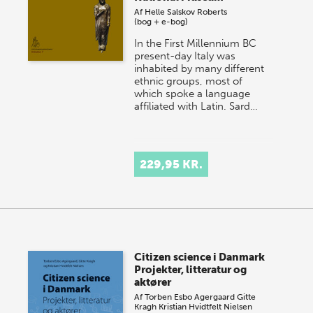
Af
Helle Salskov Roberts
(bog + e-bog)
In the First Millennium BC
present-day Italy was
inhabited by many different
ethnic groups, most of
which spoke a language
affiliated with Latin. Sard…
229,95 KR.
Citizen science i Danmark
Projekter, litteratur og
aktører
Af
Torben Esbo Agergaard
Gitte
Kragh
Kristian Hvidtfelt Nielsen