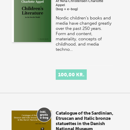
Af
Nina Christensen
Charlotte
Appel
(bog + e-bog)
Nordic children’s books and
media have changed greatly
over the past 250 years.
Form and content,
materiality, concepts of
childhood, and media
techno…
100,00 KR.
Catalogue of the Sardinian,
Etruscan and Italic bronze
statuettes in the Danish
National Museum