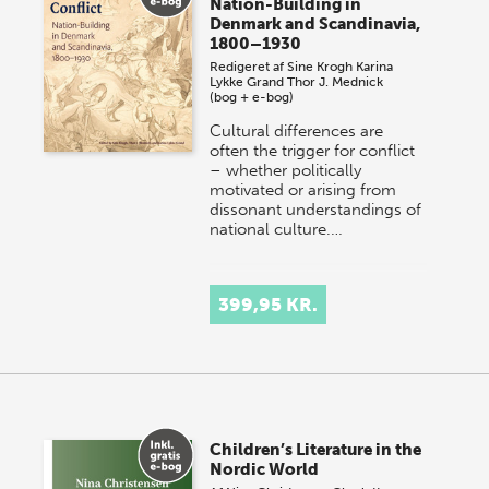
Nation-Building in
Denmark and Scandinavia,
1800–1930
Redigeret af
Sine Krogh
Karina
Lykke Grand
Thor J. Mednick
(bog + e-bog)
Cultural differences are
often the trigger for conflict
– whether politically
motivated or arising from
dissonant understandings of
national culture.…
399,95 KR.
Children’s Literature in the
Nordic World