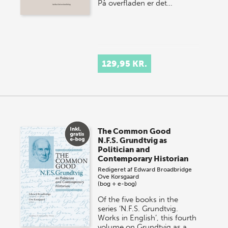
På overfladen er det…
129,95 KR.
The Common Good
N.F.S. Grundtvig as
Politician and
Contemporary Historian
Redigeret af
Edward Broadbridge
Ove Korsgaard
(bog + e-bog)
Of the five books in the
series ‘N.F.S. Grundtvig.
Works in English’, this fourth
volume on Grundtvig as a