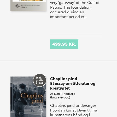
very ‘gateway’ of the Gulf of
Patras. The foundation
occurred during an
important period in…
499,95 KR.
Chaplins pind
Et essay om litteratur og
kreativitet
Af
Dan Ringgaard
(bog + e-bog)
Chaplins pind undersøger
hvordan kunst bliver til, fra
kunstnerens hånd og i