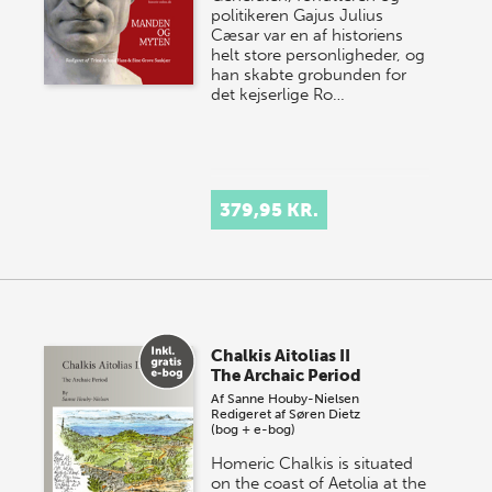
politikeren Gajus Julius
Cæsar var en af historiens
helt store personligheder, og
han skabte grobunden for
det kejserlige Ro…
379,95 KR.
Chalkis Aitolias II
The Archaic Period
Af
Sanne Houby-Nielsen
Redigeret af
Søren Dietz
(bog + e-bog)
Homeric Chalkis is situated
on the coast of Aetolia at the