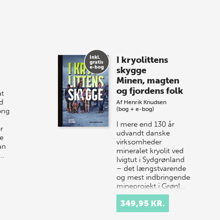
8 maj 2026
Spar op til 70% til
I kryolittens
sommer-lagersalg!
skygge
Minen, magten
Vi gentager succesen og inviterer igen i
og fjordens folk
t
år til vores store sommer-lagersalg,
d
Af
Henrik Knudsen
så sæt kryds i kalenderen onsdag den
(bog + e-bog)
ong
10. j…
I mere end 130 år
r
udvandt danske
e
virksomheder
an
mineralet kryolit ved
r…
Ivigtut i Sydgrønland
– det længstvarende
og mest indbringende
mineprojekt i Grønl…
349,95 KR.