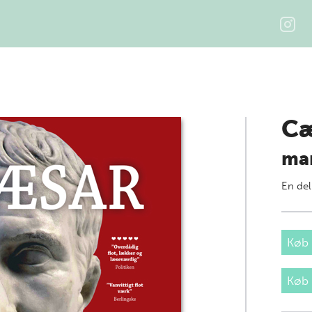
Cæ
ma
En del
Køb 
Køb