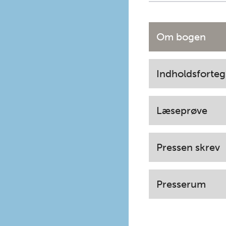
Om bogen
Indholdsforteg
Læseprøve
Pressen skrev
Presserum