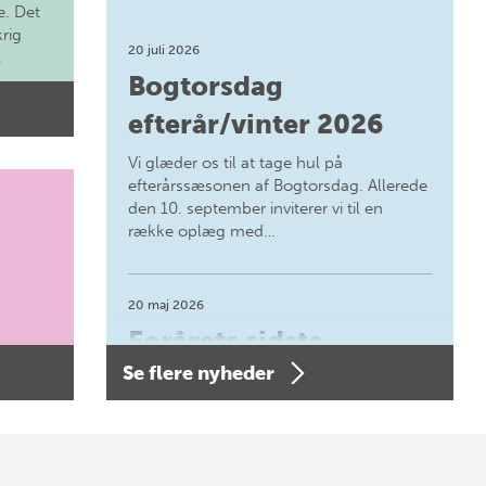
. Det
krig
20 juli 2026
.
Bogtorsdag
efterår/vinter 2026
Vi glæder os til at tage hul på
efterårssæsonen af Bogtorsdag. Allerede
den 10. september inviterer vi til en
række oplæg med…
20 maj 2026
Forårets sidste
Se flere nyheder
Bogtorsdag 11. juni
Forårets sidste Bogtorsdag 11. juni Vær
med, når vi sammen med Det Kgl.
Bibliotek i Aarhus fejrer forfatterne bag
vores nyes…