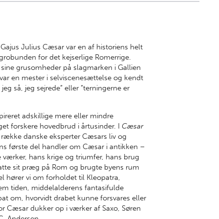
 Gajus Julius Cæsar var en af historiens helt
grobunden for det kejserlige Romerrige.
ds sine grusomheder på slagmarken i Gallien
 var en mester i selviscenesættelse og kendt
jeg så, jeg sejrede” eller ”terningerne er
ireret adskillige mere eller mindre
get forskere hovedbrud i årtusinder. I
Cæsar
række danske eksperter Cæsars liv og
ns første del handler om Cæsar i antikken –
re værker, hans krige og triumfer, hans brug
atte sit præg på Rom og brugte byens rum
del hører vi om forholdet til Kleopatra,
em tiden, middelalderens fantasifulde
at om, hvorvidt drabet kunne forsvares eller
or Cæsar dukker op i værker af Saxo, Søren
C. Andersen.