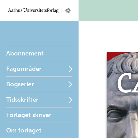
Abonnement
Fagområder
Bogserier
Tidsskrifter
Forlaget skriver
Om forlaget