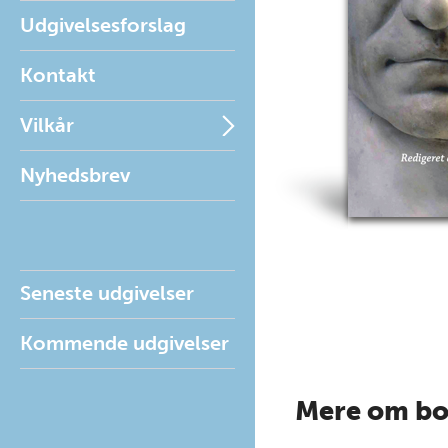
Udgivelsesforslag
Kontakt
Vilkår
Nyhedsbrev
Seneste udgivelser
Kommende udgivelser
Mere om b