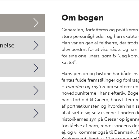
Om bogen
Generalen, forfatteren og politikeren
store personligheder, og han skabte 
Han var en genial feltherre, der tro
nelse
blev berømt for at vise nåde, og han
for sine one-liners, som fx ”Jeg kom, 
kastet”.
Hans person og historie har både insp
fantasifulde fremstillinger og forårsa
– manden og myten
præsenterer en 
hovedpunkterne i hans efterliv. Boge
hans forhold til Cicero, hans litteræ
af portrætkunsten og hvordan han s
til at sætte sig selv i scene. I anden 
historikernes syn på Cæsar op igenn
forståelse af ham, renæssancens deb
ej, og vi kommer også til Danmark, f
Kierkegaard, Sophus Claussen og H.