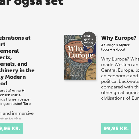
ar også set
ebrations at
Why Europe?
rt
Af
Jørgen Møller
(bog + e-bog)
emeral
ects,
Why Europe? Wha
erials, and
made Western an
hinery in the
Central Europe, l
an economic and
ly Modern
political backwate
iod
compared with th
eret af
Anne H
other great agrari
tensen
Maria
civilisations of Eu
cius Hansen
Jesper
ingsen
Lisbet Tarp
ch and immersive
ht into the
tacular courtly
9,95 KR.
99,95 KR.
val culture of
 and 17th-