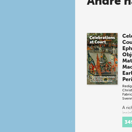
Andre h
Cel
Cou
Eph
Obj
Mat
Mac
Ear
Per
Redig
Chris
Fabri
Svenn
A ri
insig
spec
34
festi
16th