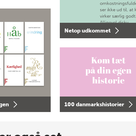
omkostningsfulde
ser ikke ud til, at 
virker særlig godt
Alligevel diskv…
Netop udkommet
agen
100 danmarkshistorier