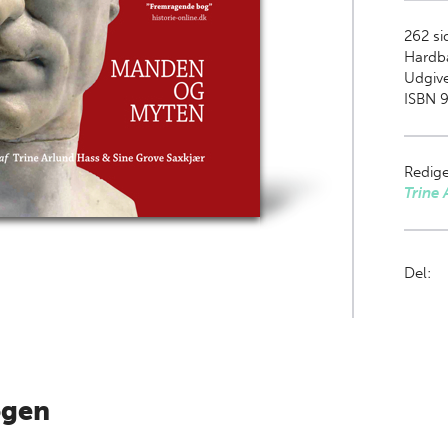
262
sid
Hardb
Udgive
ISBN 9
Redige
Trine 
Del:
ogen