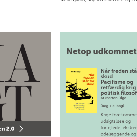
Netop udkommet
Når freden stå
skud
Pacifisme og
retfærdig krig 
politisk filosof
Af
Morten Dige
(bog + e-bog)
Krige forekomme
udsigtsløse og
forfejlede, ekstre
n 2.0
ødelæggende og