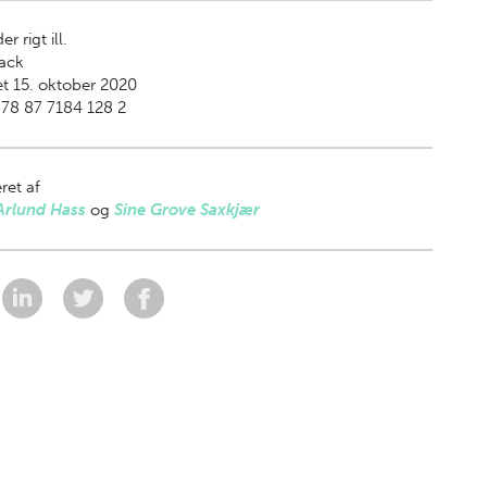
er rigt ill.
ack
t 15. oktober 2020
78 87 7184 128 2
ret af
Arlund Hass
og
Sine Grove Saxkjær