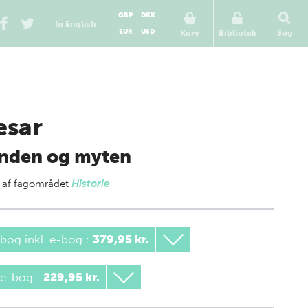
GBP
DKK
In English
EUR
USD
Kurv
Bibliotek
Søg
sar
nden og myten
 af
fagområdet
Historie
bog inkl. e-bog
:
379,95 kr.
 e-bog
:
229,95 kr.