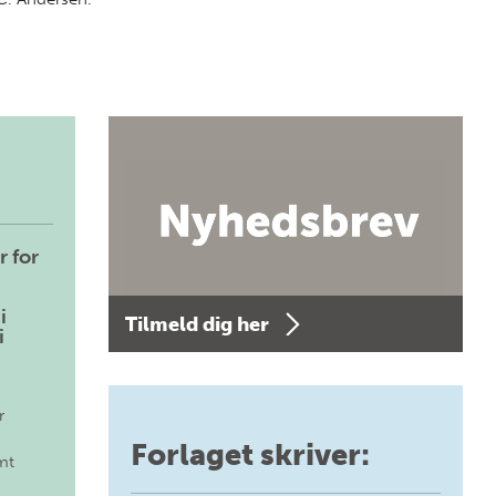
r for
i
Tilmeld dig her
i
r
Forlaget skriver:
mt