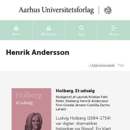
Kurv
Bibliotek
Søg
Menu
Henrik Andersson
↓
Udgivelsesdato
Titel
Holberg. Et udvalg
Redigeret af
Laurids Kristian Fahl
Peter Zeeberg
Henrik Andersson
Finn Gredal Jensen
Camilla Zacho
Larsen
Ludvig Holberg (1684-1754)
var digter, dramatiker,
historiker og filosof. En klart