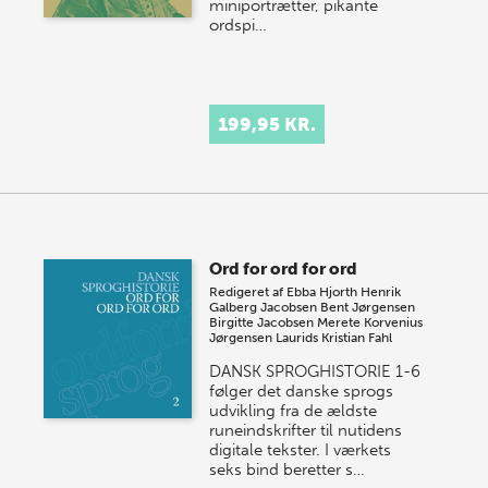
miniportrætter, pikante
ordspi…
199,95 KR.
Ord for ord for ord
Redigeret af
Ebba Hjorth
Henrik
Galberg Jacobsen
Bent Jørgensen
Birgitte Jacobsen
Merete Korvenius
Jørgensen
Laurids Kristian Fahl
DANSK SPROGHISTORIE 1-6
følger det danske sprogs
udvikling fra de ældste
runeindskrifter til nutidens
digitale tekster. I værkets
seks bind beretter s…