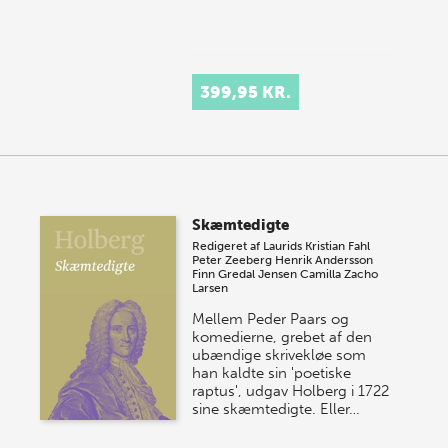
399,95 KR.
Skæmtedigte
Redigeret af
Laurids Kristian Fahl
Peter Zeeberg
Henrik Andersson
Finn Gredal Jensen
Camilla Zacho
Larsen
Mellem Peder Paars og
komedierne, grebet af den
ubændige skrivekløe som
han kaldte sin 'poetiske
raptus', udgav Holberg i 1722
sine skæmtedigte. Eller…