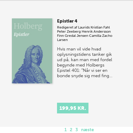
Epistler 4
Redigeret af
Laurids Kristian Fahl
Peter Zeeberg
Henrik Andersson
Finn Gredal Jensen
Camilla Zacho
Larsen
Hvis man vil vide hvad
oplysningstidens tanker gik
ud på, kan man med fordel
begynde med Holbergs
Epistel 401: ”Når vi ser en
bonde snyde sig med fing…
199,95 KR.
1
2
3
næste