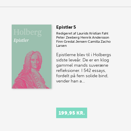
Epistler 5
Redigeret af
Laurids Kristian Fahl
Peter Zeeberg
Henrik Andersson
Finn Gredal Jensen
Camilla Zacho
Larsen
Epistlerne blev til i Holbergs
sidste leveår. De er en klog
gammel mands suveræne
refleksioner. I 542 essays,
fordelt på fem solide bind,
vender han a…
199,95 KR.