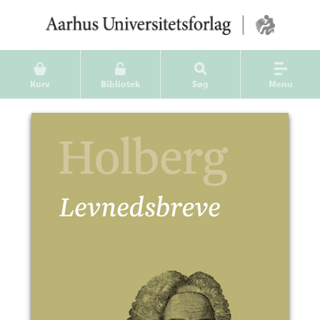
Kurv
Bibliotek
Søg
Menu