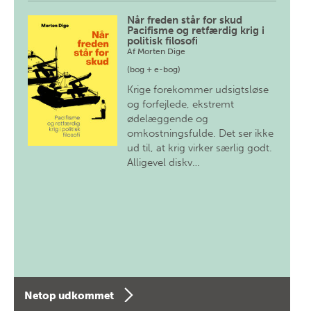
Når freden står for skud
Pacifisme og retfærdig krig i
politisk filosofi
Af
Morten Dige
(bog + e-bog)
Krige forekommer udsigtsløse
og forfejlede, ekstremt
ødelæggende og
omkostningsfulde. Det ser ikke
ud til, at krig virker særlig godt.
Alligevel diskv…
Netop udkommet