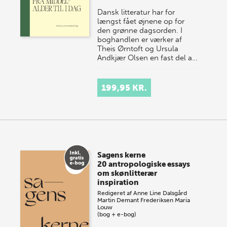
Dansk litteratur har for
længst fået øjnene op for
den grønne dagsorden. I
boghandlen er værker af
Theis Ørntoft og Ursula
Andkjær Olsen en fast del a…
199,95 KR.
Sagens kerne
20 antropologiske essays
om skønlitterær
inspiration
Redigeret af
Anne Line Dalsgård
Martin Demant Frederiksen
Maria
Louw
(bog + e-bog)