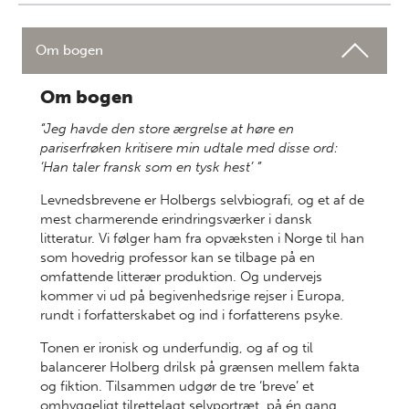
Om bogen
Om bogen
“Jeg havde den store ærgrelse at høre en
pariserfrøken kritisere min udtale med disse ord:
‘Han taler fransk som en tysk hest’ ”
Levnedsbrevene er Holbergs selvbiografi, og et af de
mest charmerende erindringsværker i dansk
litteratur. Vi følger ham fra opvæksten i Norge til han
som hovedrig professor kan se tilbage på en
omfattende litterær produktion. Og undervejs
kommer vi ud på begivenhedsrige rejser i Europa,
rundt i forfatterskabet og ind i forfatterens psyke.
Tonen er ironisk og underfundig, og af og til
balancerer Holberg drilsk på grænsen mellem fakta
og fiktion. Tilsammen udgør de tre ‘breve’ et
omhyggeligt tilrettelagt selvportræt, på én gang