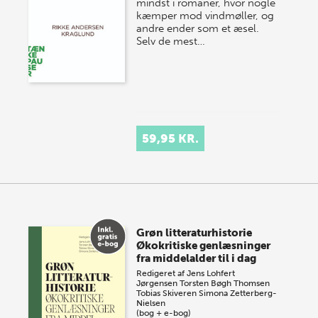
mindst i romaner, hvor nogle
kæmper mod vindmøller, og
andre ender som et æsel.
Selv de mest…
59,95 KR.
Grøn litteraturhistorie
Økokritiske genlæsninger
fra middelalder til i dag
Redigeret af
Jens Lohfert
Jørgensen
Torsten Bøgh Thomsen
Tobias Skiveren
Simona Zetterberg-
Nielsen
(bog + e-bog)