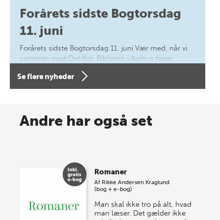
Forårets sidste Bogtorsdag
11. juni
Forårets sidste Bogtorsdag 11. juni Vær med, når vi
sammen med Det Kgl. Bibliotek i Aarhus fejrer
forfatterne bag vores nyes…
Se flere nyheder
8 maj 2026
Spar op til 70% til sommer-
Andre har også set
lagersalg!
Vi gentager succesen og inviterer igen i år til vores
store sommer-lagersalg, så sæt kryds i kalenderen
Romaner
onsdag den 10. j…
Af
Rikke Andersen Kraglund
(bog + e-bog)
Man skal ikke tro på alt, hvad
man læser. Det gælder ikke