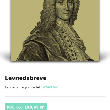
Levnedsbreve
En del af
fagområdet
Litteratur
Køb bog
199,95 kr.