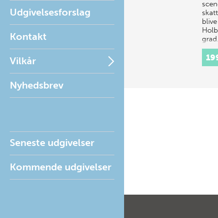
scen
Udgivelsesforslag
skatt
bliv
Holbe
Kontakt
gra
19
Vilkår
Nyhedsbrev
Seneste udgivelser
Kommende udgivelser