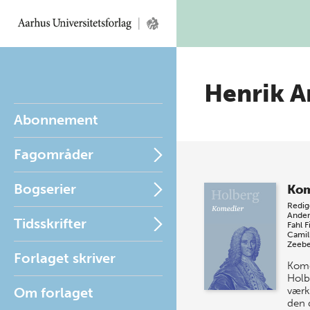
Henrik A
Abonnement
Fagområder
Bogserier
Kom
Redig
Ander
Tidsskrifter
Fahl
F
Camil
Zeeb
Forlaget skriver
Kome
Holb
Om forlaget
værk
den 