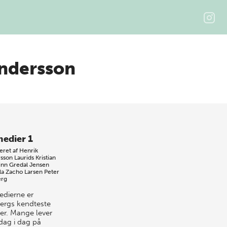
ndersson
edier 1
eret af
Henrik
sson
Laurids Kristian
inn Gredal Jensen
la Zacho Larsen
Peter
erg
dierne er
ergs kendteste
er. Mange lever
dag i dag på