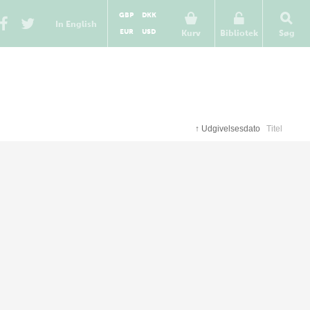
GBP
DKK
In English
EUR
USD
Kurv
Bibliotek
Søg
↑
Udgivelsesdato
Titel