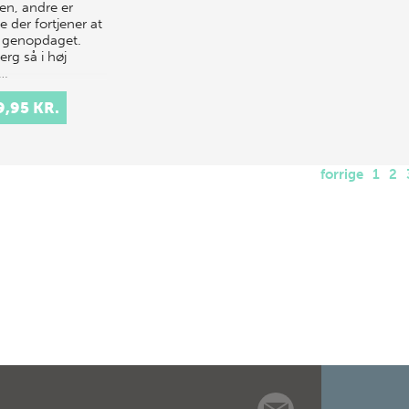
en, andre er
e der fortjener at
e genopdaget.
rg så i høj
d…
9,95 KR.
forrige
1
2