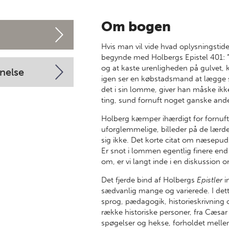
Om bogen
Hvis man vil vide hvad oplysningsti
begynde med Holbergs Epistel 401: ”
og at kaste urenligheden på gulvet, 
nelse
igen ser en købstadsmand at lægge s
det i sin lomme, giver han måske ikke
ting, sund fornuft noget ganske and
Holberg kæmper ihærdigt for fornuft
uforglemmelige, billeder på de lærde
sig ikke. Det korte citat om næsepudsn
Er snot i lommen egentlig finere end 
om, er vi langt inde i en diskussion
Det fjerde bind af Holbergs
Epistler
i
sædvanlig mange og varierede. I dette
sprog, pædagogik, historieskrivning o
række historiske personer, fra Cæsar
spøgelser og hekse, forholdet mell