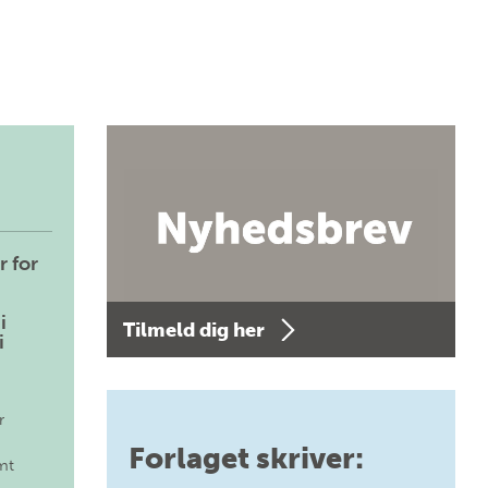
r for
i
Tilmeld dig her
i
r
Forlaget skriver:
mt