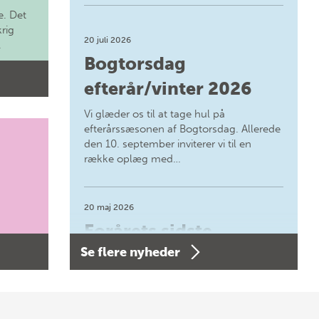
. Det
krig
20 juli 2026
.
Bogtorsdag
efterår/vinter 2026
Vi glæder os til at tage hul på
efterårssæsonen af Bogtorsdag. Allerede
den 10. september inviterer vi til en
række oplæg med…
20 maj 2026
Forårets sidste
Se flere nyheder
Bogtorsdag 11. juni
Forårets sidste Bogtorsdag 11. juni Vær
med, når vi sammen med Det Kgl.
Bibliotek i Aarhus fejrer forfatterne bag