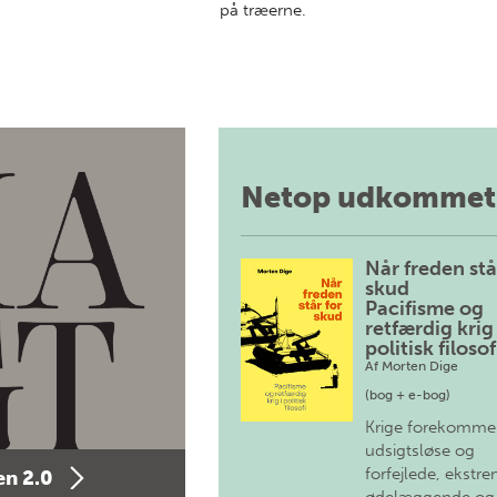
på træerne.
Netop udkommet
Når freden stå
skud
Pacifisme og
retfærdig krig 
politisk filosof
Af
Morten Dige
(bog + e-bog)
Krige forekomme
udsigtsløse og
forfejlede, ekstre
n 2.0