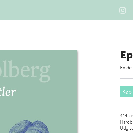
Ep
En del
Køb
414
si
Hardb
Udgive