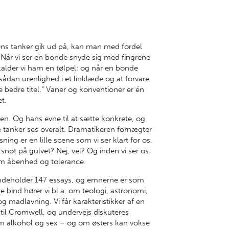
dens tanker gik ud på, kan man med fordel
Når vi ser en bonde snyde sig med fingrene
kalder vi ham en tølpel; og når en bonde
ådan urenlighed i et linklæde og at forvare
 bedre titel.” Vaner og konventioner er én
et.
en. Og hans evne til at sætte konkrete, og
 tanker ses overalt. Dramatikeren fornægter
ing er en lille scene som vi ser klart for os.
snot på gulvet? Nej, vel? Og inden vi ser os
 om åbenhed og tolerance.
ndeholder 147 essays, og emnerne er som
 bind hører vi bl.a. om teologi, astronomi,
g madlavning. Vi får karakteristikker af en
 til Cromwell, og undervejs diskuteres
em alkohol og sex – og om østers kan vokse