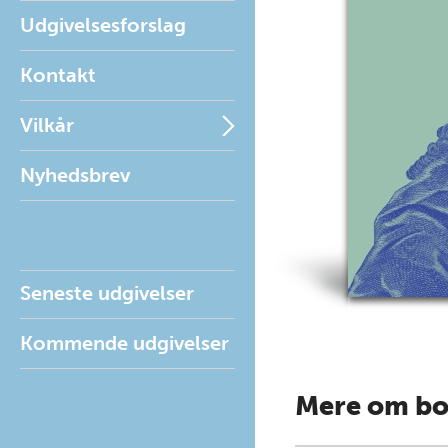
Udgivelsesforslag
Kontakt
Vilkår
Nyhedsbrev
Seneste udgivelser
Kommende udgivelser
Mere om b