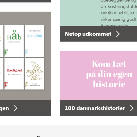
ødelæggende og
omkostningsfulde
ser ikke ud til, at 
virker særlig godt
Alligevel diskv…
Netop udkommet
agen
100 danmarkshistorier