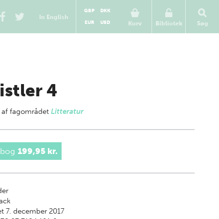
GBP
DKK
In English
EUR
USD
Kurv
Bibliotek
Søg
istler 4
 af
fagområdet
Litteratur
 bog
199,95 kr.
der
ack
t 7. december 2017