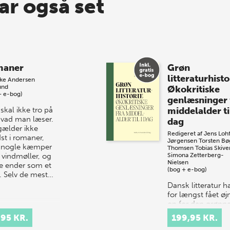
ar også set
maner
Grøn
litteraturhisto
kke Andersen
und
Økokritiske
+ e-bog)
genlæsninger 
skal ikke tro på
middelalder til
 hvad man læser.
dag
gælder ikke
Redigeret af
Jens Lohf
st i romaner,
Jørgensen
Torsten Bø
 nogle kæmper
Thomsen
Tobias Skive
vindmøller, og
Simona Zetterberg-
Nielsen
e ender som et
(bog + e-bog)
. Selv de mest…
Dansk litteratur h
for længst fået ø
op for den grønn
dagsorden. I
,95 KR.
199,95 KR.
boghandlen er væ