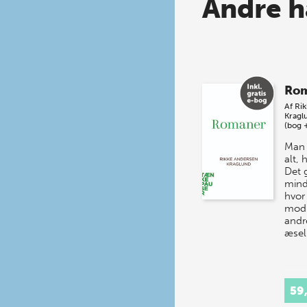
Andre h
Ro
Af
Ri
Kragl
(bog 
Man 
alt,
Det 
mind
hvor
mod 
andr
æsel
59