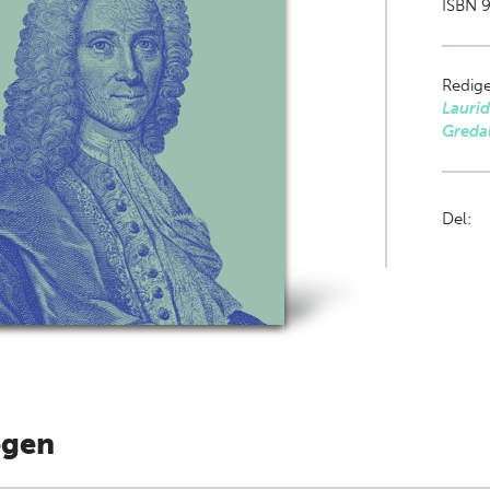
ISBN 9
Redige
Laurid
Greda
Del:
ogen