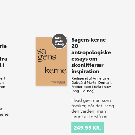
vores nyes…
8 maj 2026
Spar op til 70% til
Sagens kerne
sommer-lagersalg!
rie
20
antropologiske
Vi gentager succesen og inviterer igen i
fra
essays om
år til vores store sommer-lagersalg,
 i
skønlitterær
så sæt kryds i kalenderen onsdag den
inspiration
10. j…
ert
Redigeret af
Anne Line
gh
Dalsgård
Martin Demant
ren
Frederiksen
Maria Louw
(bog + e-bog)
Hvad gør man som
forsker, når det liv og
ar
den verden, man
jnene
søger at forstå og
e
beskrive, er så meget
mere – og nogle
249,95 KR.
rker
gange mindre – end