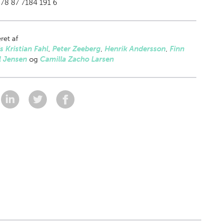
78 87 7184 191 6
ret af
s Kristian Fahl
,
Peter Zeeberg
,
Henrik Andersson
,
Finn
l Jensen
og
Camilla Zacho Larsen