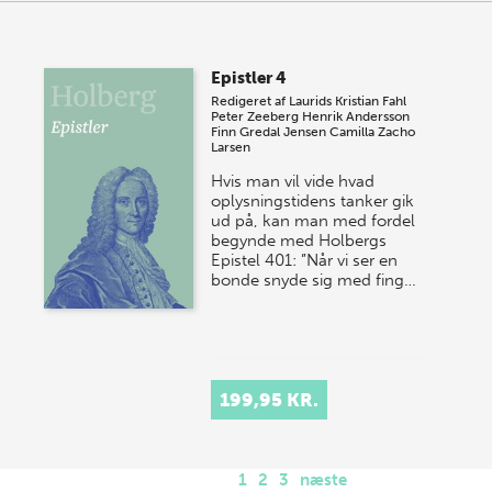
Epistler 4
Redigeret af
Laurids Kristian Fahl
Peter Zeeberg
Henrik Andersson
Finn Gredal Jensen
Camilla Zacho
Larsen
Hvis man vil vide hvad
oplysningstidens tanker gik
ud på, kan man med fordel
begynde med Holbergs
Epistel 401: ”Når vi ser en
bonde snyde sig med fing…
199,95 KR.
1
2
3
næste