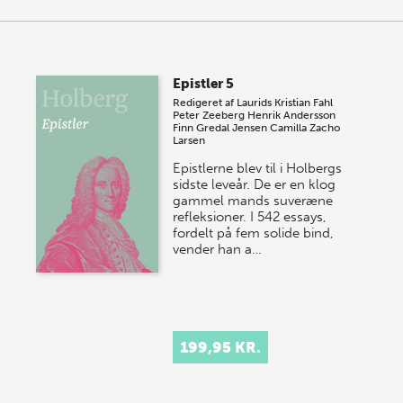
Epistler 5
Redigeret af
Laurids Kristian Fahl
Peter Zeeberg
Henrik Andersson
Finn Gredal Jensen
Camilla Zacho
Larsen
Epistlerne blev til i Holbergs
sidste leveår. De er en klog
gammel mands suveræne
refleksioner. I 542 essays,
fordelt på fem solide bind,
vender han a…
199,95 KR.