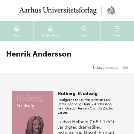
Kurv
Bibliotek
Søg
Menu
Henrik Andersson
↑
Udgivelsesdato
Titel
Holberg. Et udvalg
Redigeret af
Laurids Kristian Fahl
Peter Zeeberg
Henrik Andersson
Finn Gredal Jensen
Camilla Zacho
Larsen
Ludvig Holberg (1684-1754)
var digter, dramatiker,
historiker og filosof. En klart