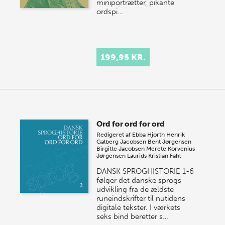
miniportrætter, pikante
ordspi…
199,95 KR.
Ord for ord for ord
Redigeret af
Ebba Hjorth
Henrik
Galberg Jacobsen
Bent Jørgensen
Birgitte Jacobsen
Merete Korvenius
Jørgensen
Laurids Kristian Fahl
DANSK SPROGHISTORIE 1-6
følger det danske sprogs
udvikling fra de ældste
runeindskrifter til nutidens
digitale tekster. I værkets
seks bind beretter s…