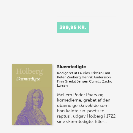
399,95 KR.
Skæmtedigte
Redigeret af
Laurids Kristian Fahl
Peter Zeeberg
Henrik Andersson
Finn Gredal Jensen
Camilla Zacho
Larsen
Mellem Peder Paars og
komedierne, grebet af den
ubændige skrivekløe som
han kaldte sin 'poetiske
raptus', udgav Holberg i 1722
sine skæmtedigte. Eller…