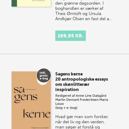
den grønne dagsorden. I
boghandlen er værker af
Theis Ørntoft og Ursula
Andkjær Olsen en fast del a…
199,95 KR.
Sagens kerne
20 antropologiske essays
om skønlitterær
inspiration
Redigeret af
Anne Line Dalsgård
Martin Demant Frederiksen
Maria
Louw
(bog + e-bog)
Hvad gør man som forsker,
når det liv og den verden,
man søger at forstå og