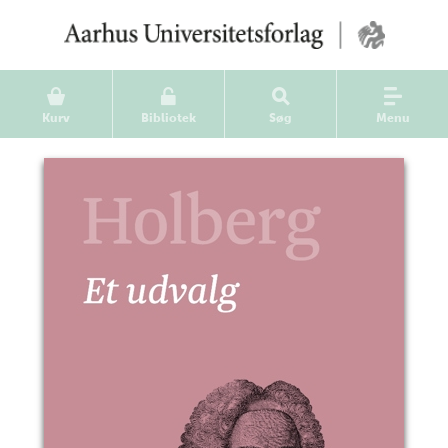
Kurv
Bibliotek
Søg
Menu