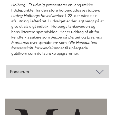
Holberg · Et udvalg
præsenterer en lang række
højdepunkter fra den store holbergudgave
Holberg ·
Ludvig Holbergs hovedværker
1-22, der nåede sin
afslutning i efteråret. I udvalget er der lagt vægt på at
give et alsidigt indblik i Holbergs tankeverden og
hans litterære spændvidde. Her er uddrag af alt fra
kendte klassikere som
Jeppe på Bjerget
og
Erasmus
Montanus
over øjenåbnere som
Zille Hansdatters
forsvarsskrift for kvindekønnet
til upåagtede
guldkorn som de latinske epigrammer.
Presserum