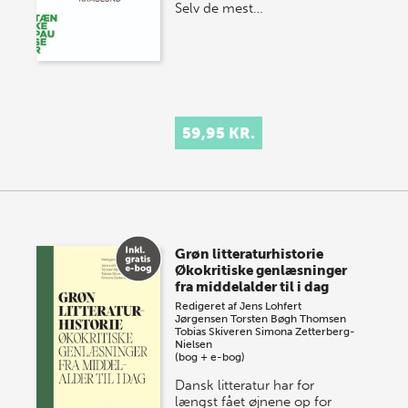
Selv de mest…
59,95 KR.
Grøn litteraturhistorie
Økokritiske genlæsninger
fra middelalder til i dag
Redigeret af
Jens Lohfert
Jørgensen
Torsten Bøgh Thomsen
Tobias Skiveren
Simona Zetterberg-
Nielsen
(bog + e-bog)
Dansk litteratur har for
længst fået øjnene op for