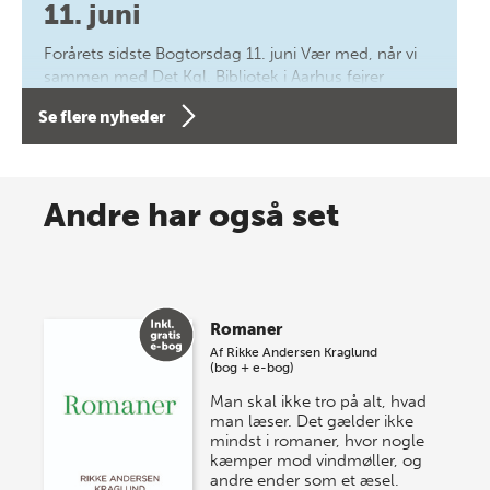
11. juni
Forårets sidste Bogtorsdag 11. juni Vær med, når vi
sammen med Det Kgl. Bibliotek i Aarhus fejrer
forfatterne bag vores nyes…
Se flere nyheder
8 maj 2026
Spar op til 70% til sommer-
Andre har også set
lagersalg!
Vi gentager succesen og inviterer igen i år til vores
store sommer-lagersalg, så sæt kryds i kalenderen
Romaner
onsdag den 10. j…
Af
Rikke Andersen Kraglund
(bog + e-bog)
Man skal ikke tro på alt, hvad
man læser. Det gælder ikke
mindst i romaner, hvor nogle
kæmper mod vindmøller, og
andre ender som et æsel.