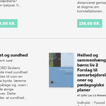
forældrene?
distanceret genta
n belyser, h…
et dogme om
konstellationen…
9,00 KR.
136,00 KR.
æt og sundhed
Helhed og
sammenhæng 
s H. Lund
børns liv 2
ORD Skolens
Forslag til
jde med sundhed
samarbejdsrel
ttes tit som en
oner og
ra byrde, lærerne
pædagogiske
påtage sig, oven i
de øvrige
planer
ver. Dette
Af
Jytte Lau
Lis Nielse
der, at sundhed…
Indhold: - Forord 