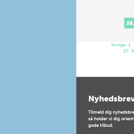
28
forrige
1
37
Nyhedsbre
Tilmeld dig nyhedsbre
så holder vi dig orien
gode tilbud.