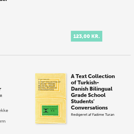
123,00 KR.
A Text Collection
of Turkish-
r
Danish Bilingual
Grade School
dt
Students'
Conversations
ække
Redigeret af
Fadime Turan
orm