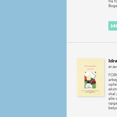
fra 
Boge
14
Idr
Af
Jen
FOR
arbe
opfa
ekst
skal 
alle 
opga
bety