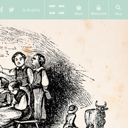
GBP
DKK
In English
EUR
USD
Kurv
Bibliotek
Søg