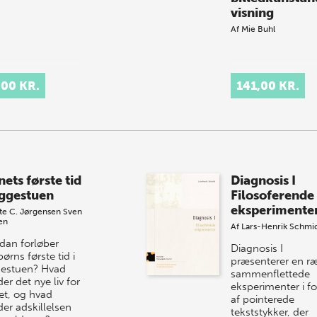
visning
Af
Mie Buhl
,00 KR.
141,00 KR.
ets første tid
Diagnosis I
uggestuen
Filosoferende
eksperimente
te C. Jørgensen
Sven
en
Af
Lars-Henrik Schmi
dan forløber
Diagnosis I
rns første tid i
præsenterer en r
estuen? Hvad
sammenflettede
er det nye liv for
eksperimenter i f
et, og hvad
af pointerede
der adskillelsen
tekststykker, der