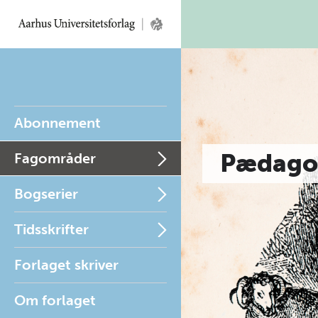
Abonnement
Pædago
Fagområder
Bogserier
Tidsskrifter
Forlaget skriver
Om forlaget