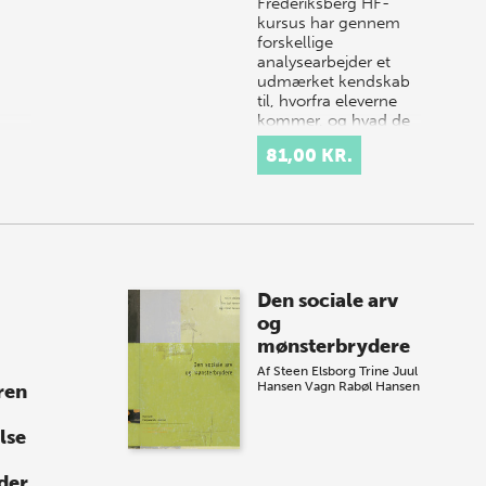
Frederiksberg HF-
kursus har gennem
forskellige
analysearbejder et
udmærket kendskab
til, hvorfra eleverne
kommer, og hvad de
især forventer af
81,00 KR.
skolen.…
Den sociale arv
og
mønsterbrydere
Af
Steen Elsborg
Trine Juul
Hansen
Vagn Rabøl Hansen
ren
lse
der