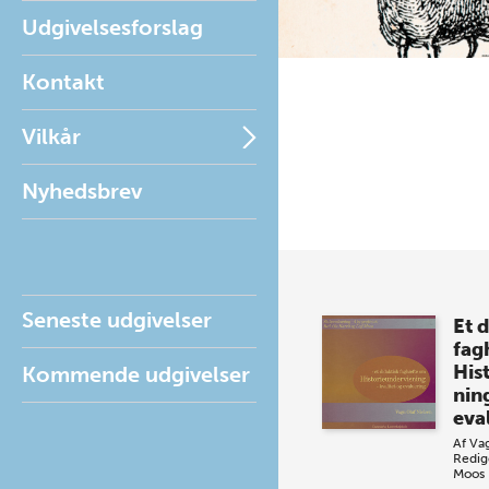
Udgivelsesforslag
Kontakt
Vilkår
Nyhedsbrev
Seneste udgivelser
Et 
fag
His
Kommende udgivelser
ning
eva
Af
Vag
Redig
Moos