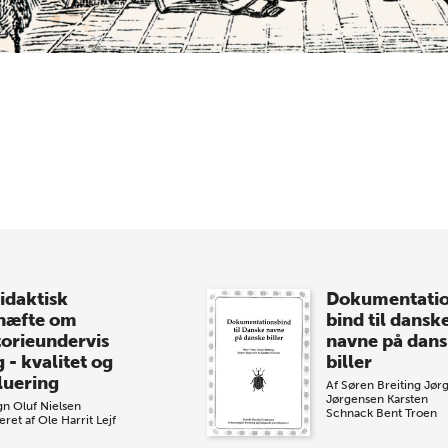
didaktisk
Dokumentati
hæfte om
bind til dansk
torieundervis
navne på dan
 - kvalitet og
biller
luering
Af
Søren Breiting
Jør
Jørgensen
Karsten
n Oluf Nielsen
Schnack
Bent Troen
eret af
Ole Harrit
Lejf