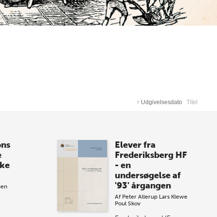
↑
Udgivelsesdato
Titel
ons
Elever fra
e
Frederiksberg HF
ske
- en
undersøgelse af
'93' årgangen
gen
Af
Peter Allerup
Lars Klewe
Poul Skov