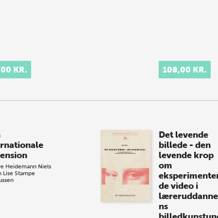
,00 KR.
108,00 KR.
n
Det levende
ernationale
billede - den
ension
levende krop
om
ve Heidemann
Niels
n
Lise Stampe
eksperimente
ussen
de video i
læreruddanne
ns
billedkunstun