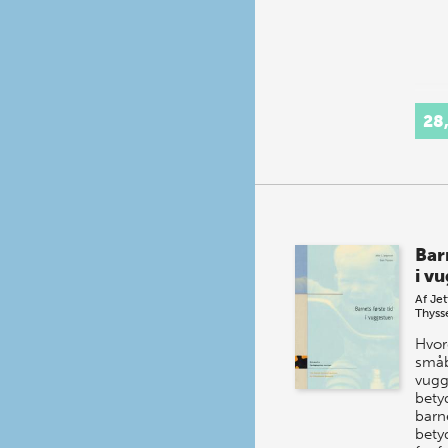
28
Barn
i v
Af
Jet
Thyss
Hvor
småbø
vugg
betyd
barn
bety