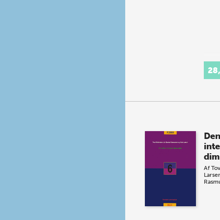
28
De
int
dim
Af
To
Larse
Rasm