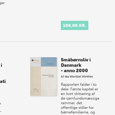
ger
108,00 KR.
Småbørnsliv i
i
Danmark
- anno 2000
Af
Ida Wentzel Winther
ati
Rapporten falder i to
dele: Første kapitel er
en kort skitsering af
de samfundsmæssige
rammer, det
n
offentlige stiller for
-
børnefamilierne, og