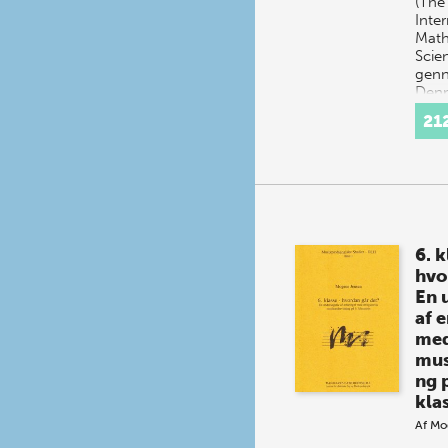
(The
Inter
Math
Scie
genn
Denn
den 
21
TIMS
præs
6. k
hvo
En 
af 
med
mus
ng 
kla
Af
Mo