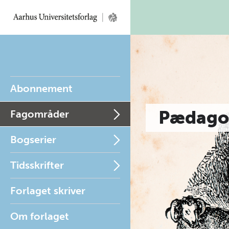
Abonnement
Pædago
Fagområder
Bogserier
Tidsskrifter
Forlaget skriver
Om forlaget