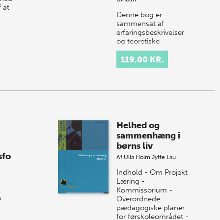
 at
Denne bog er
sammensat af
…
erfaringsbeskrivelser
og teoretiske
refleksioner på
baggrund af praksis i
119,00 KR.
projekter, hvor
skoleevalueringen
står centralt i…
Helhed og
sammenhæng i
børns liv
sfo
Af
Ulla Holm
Jytte Lau
Indhold - Om Projekt
Læring -
Kommissorium -
Overordnede
n
pædagogiske planer
for førskoleområdet -