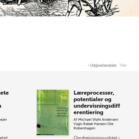
↑
Udgivelsesdato
Titel
tete
Læreprocesser,
potentialer og
n
undervisningsdiff
erentiering
ejer
Af
Michael Wahl Andersen
Vagn Rabøl Hansen
Ole
Robenhagen
etet
Omdrejningspunktet i