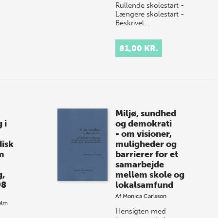
Rullende skolestart -
Længere skolestart -
Beskrivel…
81,00 KR.
Miljø, sundhed
 i
og demokrati
- om visioner,
disk
muligheder og
m
barrierer for et
samarbejde
g,
mellem skole og
98
lokalsamfund
Af
Monica Carlsson
olm
Hensigten med