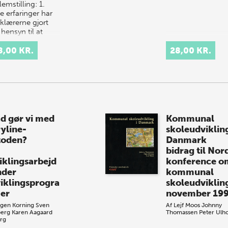
emstilling: 1.
e erfaringer har
klærerne gjort
hensyn til at
nemføre
atorisk
8,00 KR.
28,00 KR.
kundervisning på
assetrin, og hvad
d gør vi med
Kommunal
ryline-
skoleudvikling
oden?
Danmark
bidrag til Nor
iklingsarbejd
konference o
nder
kommunal
iklingsprogra
skoleudviklin
er
november 19
gen Korning
Sven
Af
Lejf Moos
Johnny
erg
Karen Aagaard
Thomassen
Peter Ulh
erg