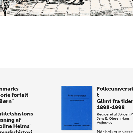
nmarks
Folkeuniversi
orie fortalt
t
 Børn"
Glimt fra tide
1898-1998
titetshistoris
Redigeret af
Jørgen M
Jens E. Olesen
Hans
æsning af
Vejleskov
oline Helms'
markshistori
Når Folkeuniversit