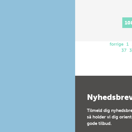
10
forrige
1
37
Nyhedsbre
Tilmeld dig nyhedsbre
så holder vi dig orien
gode tilbud.