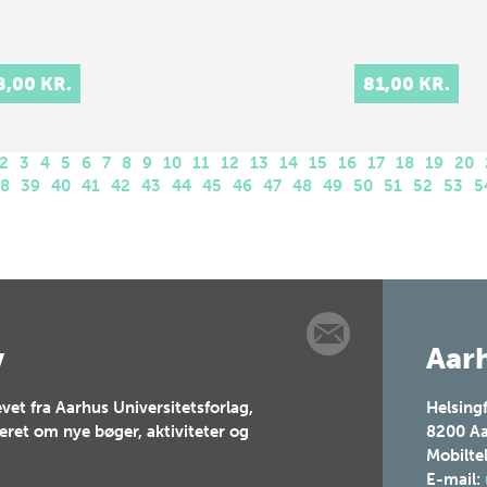
8,00 KR.
81,00 KR.
2
3
4
5
6
7
8
9
10
11
12
13
14
15
16
17
18
19
20
38
39
40
41
42
43
44
45
46
47
48
49
50
51
52
53
5
v
Aarh
vet fra Aarhus Universitetsforlag,
Helsing
teret om nye bøger, aktiviteter og
8200
Aa
Mobilte
E-mail: