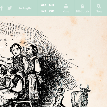
GBP
DKK
In English
EUR
USD
Kurv
Bibliotek
Søg