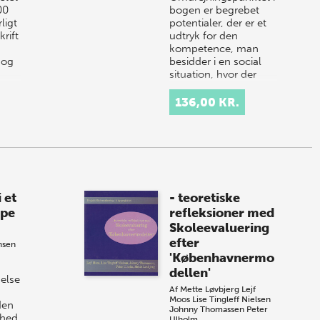
00
bogen er begrebet
ligt
potentialer, der er et
krift
udtryk for den
kompetence, man
 og
besidder i en social
situation, hvor der
r,…
modtages støtte.…
136,00 KR.
 et
- teoretiske
spe
refleksioner med
Skoleevaluering
efter
nsen
'Københavnermo
dellen'
åelse
Af
Mette Løvbjerg
Lejf
Moos
Lise Tingleff Nielsen
den
Johnny Thomassen
Peter
mhed
Ulholm