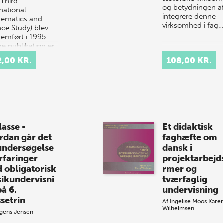
 Third
og betydningen af
national
integrere denne
ematics and
virksomhed i fag
nce Study) blev
emført i 1995.
e publikation er
anden danske
2,00 KR.
108,00 KR.
S-rapport, der
enterer i…
lasse -
Et didaktisk
rdan går det
faghæfte om
undersøgelse
dansk i
erfaringer
projektarbejd
 obligatorisk
rmer og
ikundervisni
tværfaglig
på 6.
undervisning
ssetrin
Af
Ingelise Moos
Kare
Wilhelmsen
gens Jensen