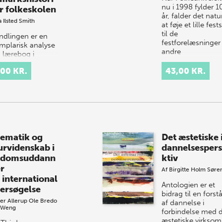
nu i 1998 fylder 1
or folkeskolen
år, falder det natur
a Ilsted Smith
at føje et lille fests
til de
ndlingen er en
festforelæsninger
mplarisk analyse
andre
n lærebog i
festarrangemente
arkshistorie -
,00 KR.
43,00 KR.
ig Nikoline
s: Danmarks
rie, fortalt for
(1916), set i sa…
ematik og
Det æstetiske i
urvidenskab i
dannelsesper
gdomsuddann
ktiv
er
Af
Birgitte Holm Søre
 international
Antologien er et
ersøgelse
bidrag til en forst
er Allerup
Ole Bredo
af dannelse i
 Weng
forbindelse med 
æstetiske virkso