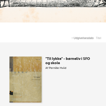
↑
Udgivelsesdato
Titel
"Til lykke" - børneliv i SFO
og skole
Af
Pernille Hviid