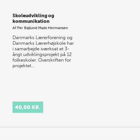
Skoleudvikling og
kommunikation
Af
Per Bøjlund
Mads Hermansen
Danmarks Lærerforening og
Danmarks Lærerhøjskole har
i samarbejde iværksat et 3-
årigt udviklingsprojekt på 12
folkeskoler. Overskriften for
projektet…
40,00 KR.