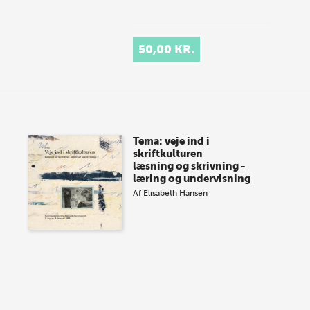
50,00 KR.
Tema: veje ind i
skriftkulturen
læsning og skrivning -
læring og undervisning
Af
Elisabeth Hansen