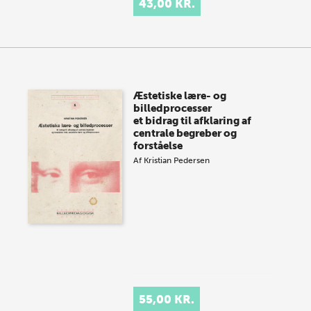
43,00 KR.
Æstetiske lære- og
billedprocesser
et bidrag til afklaring af
centrale begreber og
forståelse
Af
Kristian Pedersen
55,00 KR.