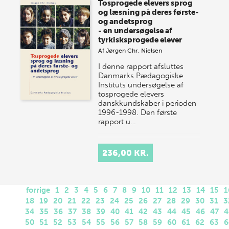
Tosprogede elevers sprog
og læsning på deres første-
og andetsprog
- en undersøgelse af
tyrkisksprogede elever
Af
Jørgen Chr. Nielsen
I denne rapport afsluttes
Danmarks Pædagogiske
Instituts undersøgelse af
tosprogede elevers
danskkundskaber i perioden
1996-1998. Den første
rapport u…
236,00 KR.
forrige
1
2
3
4
5
6
7
8
9
10
11
12
13
14
15
1
18
19
20
21
22
23
24
25
26
27
28
29
30
31
3
34
35
36
37
38
39
40
41
42
43
44
45
46
47
4
50
51
52
53
54
55
56
57
58
59
60
61
62
63
6