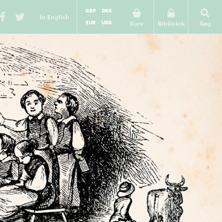
GBP
DKK
In English
EUR
USD
Kurv
Bibliotek
Søg