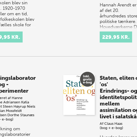
kolen blev sin
Hannah Arendt er
. 1920-1970
af det 20.
ler om en tid,
århundredes stor
 folkeskolen blev
politiske tænkere.
fælles skole for
Hovedværkerne D
 de fleste børn,
totalitære
or stadig flere
9,95 KR.
229,95 KR.
samfundssystem
…
oprindelse,
Menneskets vilkår
Eich…
ingslaborator
Staten, eliten
og -
'os'
perimenter
Erindrings- o
identitetspolit
eret af
Hanne
ne Adriansen
Katia
mellem
t
Steen Høyrup
Niels
assimilation o
ian Mossfeldt
lsen
Dorthe Staunæs
livet i salatsk
+ e-bog)
Af
Claus Haas
(bog + e-bog)
skning om
ngslaboratorier