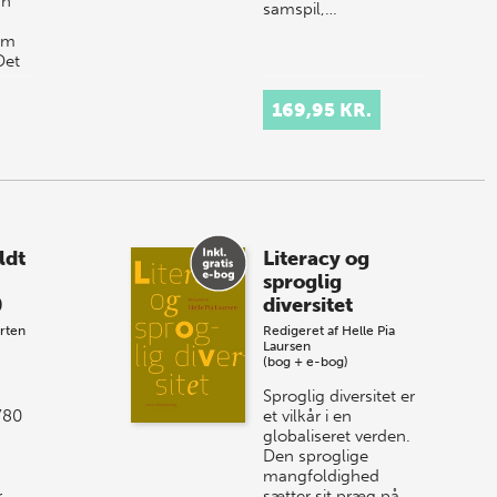
an
samspil,…
som
Det
t et
169,95 KR.
ens
ldt
Literacy og
sproglig
0
diversitet
rten
Redigeret af
Helle Pia
Laursen
(bog + e-bog)
Sproglig diversitet er
780
et vilkår i en
globaliseret verden.
Den sproglige
mangfoldighed
r
sætter sit præg på