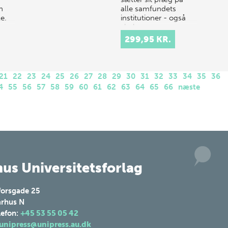
n
alle samfundets
le.
institutioner - også
skolen.…
299,95 KR.
21
22
23
24
25
26
27
28
29
30
31
32
33
34
35
36
4
55
56
57
58
59
60
61
62
63
64
65
66
næste
us Universitetsforlag
forsgade 25
rhus N
lefon:
+45 53 55 05 42
unipress@unipress.au.dk