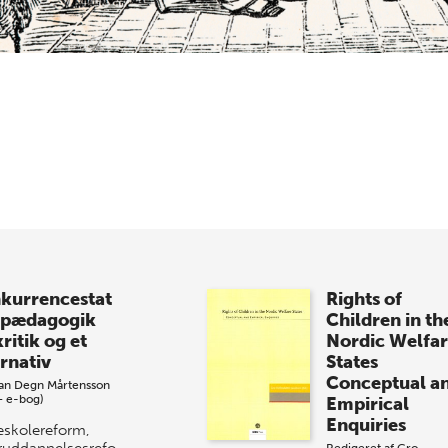
kurrencestat
Rights of
 pædagogik
Children in th
ritik og et
Nordic Welfa
ernativ
States
Conceptual a
an Degn Mårtensson
+ e-bog)
Empirical
Enquiries
eskolereform,
ruddannelsesreform,
Redigeret af
Gro