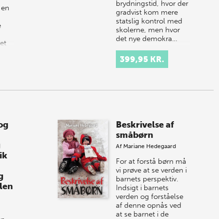
brydningstid, hvor der
 en
gradvist kom mere
statslig kontrol med
e
skolerne, men hvor
det nye demokra…
et
399,95 KR.
s
 og
 og
Beskrivelse af
småbørn
g
Af
Mariane Hedegaard
ik
For at forstå børn må
vi prøve at se verden i
g
barnets perspektiv.
ålen
Indsigt i barnets
verden og forståelse
af denne opnås ved
at se barnet i de