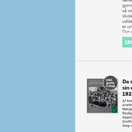
gymn
så v
skol
udda
er u
Det
19
Da 
sin
192
Af
Ann
Anett
Nørga
Redig
Appel
Smith
(bog 