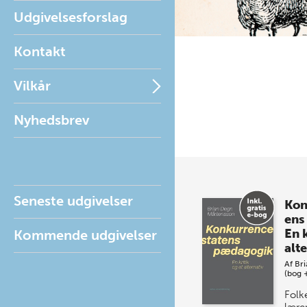
Udgivelsesforslag
Kontakt
Vilkår
Nyhedsbrev
Seneste udgivelser
Kon
ens
En k
Kommende udgivelser
alt
Af
Bri
(bog 
Folk
lære