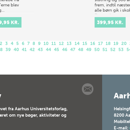
'erne blev
frem, indtil næste
ig…
alle børn gik i sko
Der var h…
9,95 KR.
399,95 KR.
2
3
4
5
6
7
8
9
10
11
12
13
14
15
16
17
18
19
20
38
39
40
41
42
43
44
45
46
47
48
49
50
51
52
53
5
v
Aarh
vet fra Aarhus Universitetsforlag,
Helsing
teret om nye bøger, aktiviteter og
8200
Aa
Mobilte
E-mail: