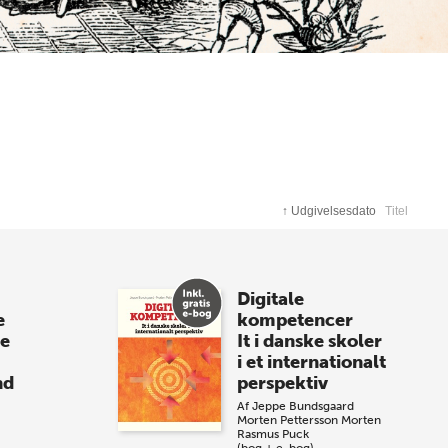
↑
Udgivelsesdato
Titel
Digitale
e
kompetencer
re
It i danske skoler
i et internationalt
nd
perspektiv
Af
Jeppe Bundsgaard
Morten Pettersson
Morten
Rasmus Puck
(bog + e-bog)