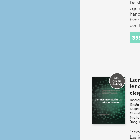
Da s
egen
hand
hvor
den 
langt
og hv
39
elev
Lær
ier 
eks
Redig
Kirsti
Dupre
Christ
Nicke
(bog 
"For
Læri