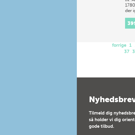
1780
der 
39
forrige
1
37
Nyhedsbre
Tilmeld dig nyhedsbre
så holder vi dig orien
gode tilbud.