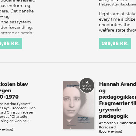
Hellesdatter Jacobsen
asiereform og
idere. Det danske
Rights are at stak
e- og
every time a citiz
nnelsessystem
encounters the
nder forvandling.
welfare state thr
 samme er pæda…
a welfare instituti
or through contac
9,95 KR.
199,95 KR.
with welfare
professionals. Th
skolen blev
Hannah Arend
 egen
og
0-1970
pædagogikke
Fragmenter ti
e Katrine Gjerløff
e Faye Jacobsen
Ellen
gryende
ard
Christian Ydesen
pædagogik
eret af
Charlotte
Ning de Coninck-
Af
Morten Timmerma
Korsgaard
+ e-bog)
(bog + e-bog)