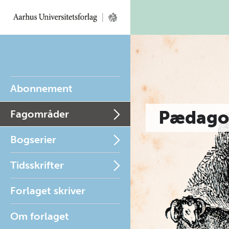
Abonnement
Pædago
Fagområder
Bogserier
Tidsskrifter
Forlaget skriver
Om forlaget