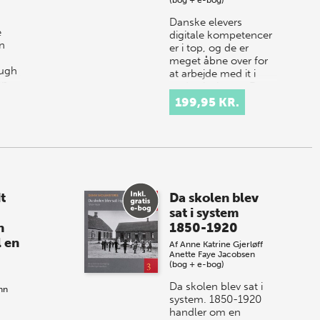
Danske elevers
e
digitale kompetencer
en
er i top, og de er
meget åbne over for
ough
at arbejde med it i
on
undervisningen. Det
t
gælder også deres
199,95 KR.
lærere, som har h…
i…
t
Da skolen blev
sat i system
n
1850-1920
l en
Af
Anne Katrine Gjerløff
Anette Faye Jacobsen
(bog + e-bog)
Da skolen blev sat i
nn
system. 1850-1920
handler om en