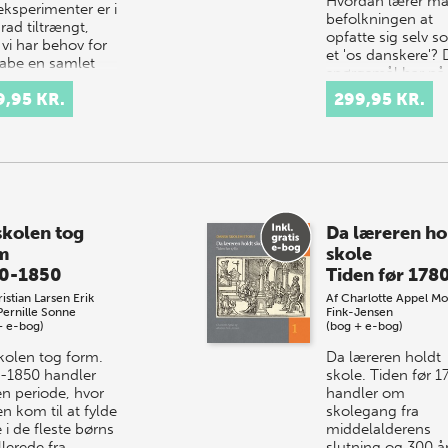
Hvordan lærer m
eksperimenter er i
befolkningen at
rad tiltrængt,
opfatte sig selv 
 vi har behov for
et 'os danskere'? 
kabe en samlet
spørgsmål har på
igt over et
forskellig vis være
9,95 KR.
299,95 KR.
lekst fler…
hovedtema i skol
historieunde…
skolen tog
Da læreren ho
m
skole
0-1850
Tiden før 178
istian Larsen
Erik
Af
Charlotte Appel
Mo
Pernille Sonne
Fink-Jensen
+ e-bog)
(bog + e-bog)
kolen tog form.
Da læreren holdt
-1850 handler
skole. Tiden før 1
n periode, hvor
handler om
n kom til at fylde
skolegang fra
 i de fleste børns
middelalderens
Allerede fra
slutning og 300 å