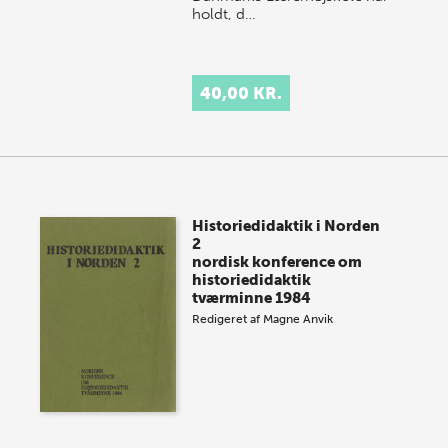
holdt, d…
40,00 KR.
Historiedidaktik i Norden
2
nordisk konference om
historiedidaktik
tværminne 1984
Redigeret af
Magne Anvik