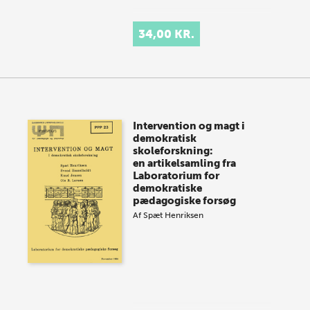
34,00 KR.
Intervention og magt i
demokratisk
skoleforskning:
en artikelsamling fra
Laboratorium for
demokratiske
pædagogiske forsøg
Af
Spæt Henriksen