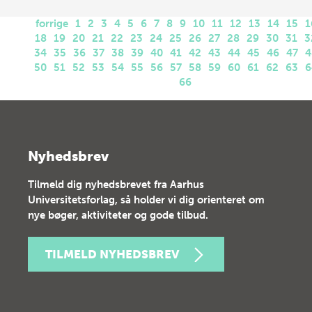
forrige
1
2
3
4
5
6
7
8
9
10
11
12
13
14
15
1
18
19
20
21
22
23
24
25
26
27
28
29
30
31
3
34
35
36
37
38
39
40
41
42
43
44
45
46
47
4
50
51
52
53
54
55
56
57
58
59
60
61
62
63
6
66
Nyhedsbrev
Tilmeld dig nyhedsbrevet fra Aarhus
Universitetsforlag, så holder vi dig orienteret om
nye bøger, aktiviteter og gode tilbud.
TILMELD NYHEDSBREV