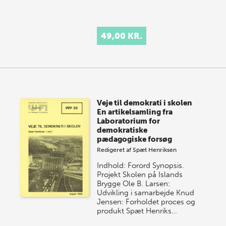
49,00 KR.
Veje til demokrati i skolen
En artikelsamling fra
Laboratorium for
demokratiske
pædagogiske forsøg
Redigeret af
Spæt Henriksen
Indhold: Forord Synopsis.
Projekt Skolen på Islands
Brygge Ole B. Larsen:
Udvikling i samarbejde Knud
Jensen: Forholdet proces og
produkt Spæt Henriks…