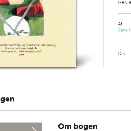
ISBN 8
Af
Jens 
Del:
ogen
Om bogen