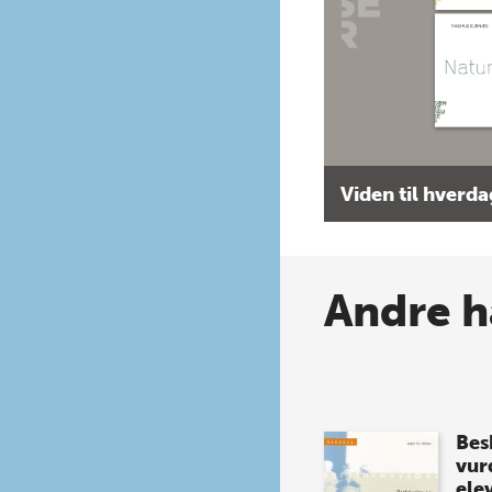
Viden til hverd
Andre h
Bes
vur
ele