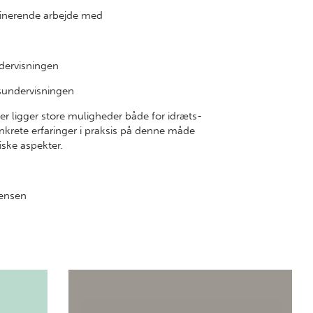
rdinerende arbejde med
ndervisningen
dsundervisningen
er ligger store muligheder både for idræts-
krete erfaringer i praksis på denne måde
ke aspekter.
sen