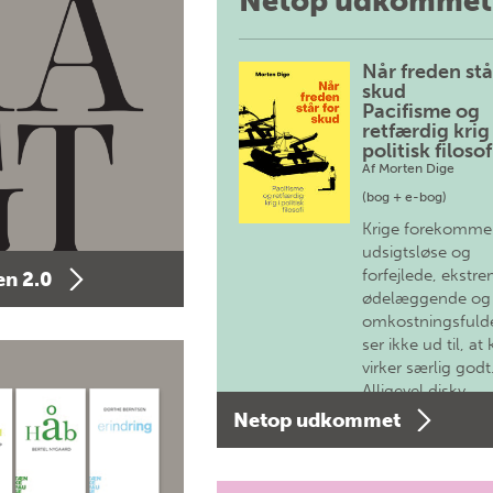
Netop udkommet
Når freden stå
skud
Pacifisme og
retfærdig krig 
politisk filosof
Af
Morten Dige
(bog + e-bog)
Krige forekomme
udsigtsløse og
forfejlede, ekstre
n 2.0
ødelæggende og
omkostningsfulde
ser ikke ud til, at 
virker særlig godt
Alligevel diskv…
Netop udkommet