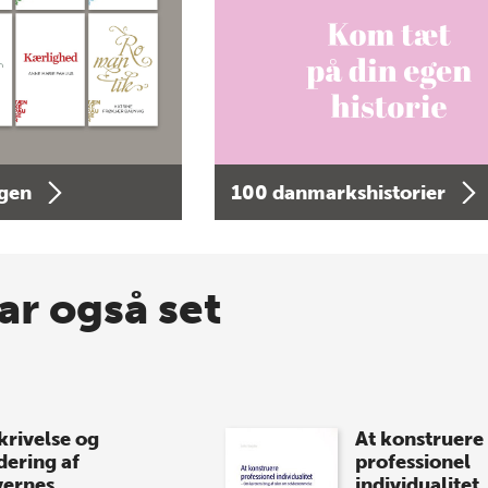
agen
100 danmarkshistorier
ar også set
krivelse og
At konstruere
dering af
professionel
vernes
individualitet