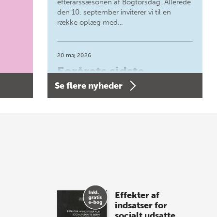
efterårssæsonen af Bogtorsdag. Allerede
den 10. september inviterer vi til en
række oplæg med…
20 maj 2026
Forårets sidste
Se flere nyheder
Bogtorsdag 11. juni
Forårets sidste Bogtorsdag 11. juni Vær
med, når vi sammen med Det Kgl.
Bibliotek i Aarhus fejrer forfatterne bag
vores nyes…
8 maj 2026
Spar op til 70% til
Effekter af
sommer-lagersalg!
indsatser for
socialt udsatte