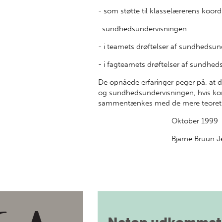
- som støtte til klasselærerens koo
sundhedsundervisningen
- i teamets drøftelser af sundhedsu
- i fagteamets drøftelser af sundhe
De opnåede erfaringer peger på, at d
og sundhedsundervisningen, hvis kon
sammentænkes med de mere teoretis
Oktober 1999
Bjarne Bruun Jen