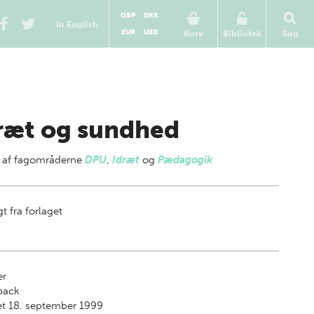
GBP
DKK
In English
EUR
USD
Kurv
Bibliotek
Søg
ræt og sundhed
 af
fagområderne
DPU
,
Idræt
og
Pædagogik
t fra forlaget
er
back
t 18. september 1999