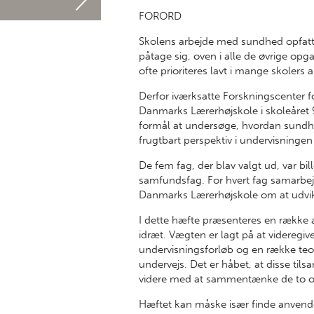
FORORD
Skolens arbejde med sundhed opfatte
påtage sig, oven i alle de øvrige op
ofte prioriteres lavt i mange skolers 
Derfor iværksatte Forskningscenter 
Danmarks Lærerhøjskole i skoleåret
formål at undersøge, hvordan sund
frugtbart perspektiv i undervisningen 
De fem fag, der blav valgt ud, var bi
samfundsfag. For hvert fag samarbe
Danmarks Lærerhøjskole om at udvikle
I dette hæfte præsenteres en række af
idræt. Vægten er lagt på at videregiv
undervisningsforløb og en række teor
undervejs. Det er håbet, at disse tils
videre med at sammentænke de to 
Hæftet kan måske især finde anvend