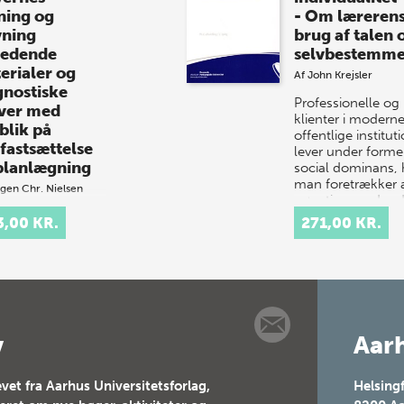
ning og
- Om læreren
vning
brug af talen
ledende
selvbestemme
erialer og
Af
John Krejsler
gnostiske
Professionelle og
ver med
klienter i modern
blik på
offentlige institut
fastsættelse
lever under former
planlægning
social dominans, 
man foretrækker 
gen Chr. Nielsen
gøre ting med ord
ødvendigt
sted…
3,00 KR.
271,00 KR.
dlag for en god
rvisning i
ing, skrivning og
ing er, at
klæreren har et
 kendskab til
ernes aktuelle
v
Aarh
dp…
vet fra Aarhus Universitetsforlag,
Helsing