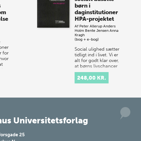
Vi gentager succesen og inviterer igen i
s
børn i
år til vores store sommer-lagersalg,
 om
daginstitutioner
så sæt kryds i kalenderen onsdag den
lse
HPA-projektet
10. j…
Af
Peter Allerup
Anders
Holm
Bente Jensen
Anna
Kragh
(bog + e-bog)
e
ioner
Social ulighed sætter
 for
tidligt ind i livet. Vi er
hvor
alt for godt klar over,
at
at børns livschancer
 i
og muligheder ikke er
ens, men afhænger af
248,00 KR.
forældrebaggr…
us Universitetsforlag
forsgade 25