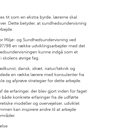
s tit som en ekstra byrde, lærerne skal
gaver. Dette betyder, at sundhedsundervisning
arbejde.
for Miljø- og Sundhedsundervisning ved
 97/98 en række udviklingsarbejder med det
hedsundervisningen kunne indgå som et
i skolens øvrige fag.
lledkunst, dansk, idræt, natur/teknik og
jdede en række lærere med konsulenter fra
 og afprøve strategier for dette arbejde.
 de erfaringer, der blev gjort inden for faget
e både konkrete erfaringer fra de udførte
etiske modeller og overvejelser, udviklet
ammen kan inspirere andre til at arbejde
områder.
else