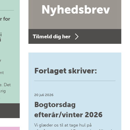
r for
i
Tilmeld dig her
i
r
Forlaget skriver:
mt
. Det
krig
20 juli 2026
.
Bogtorsdag
efterår/vinter 2026
Vi glæder os til at tage hul på