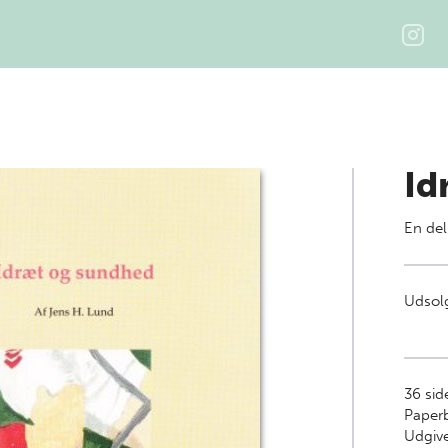
Id
En del
Udsolg
36
sid
Paper
Udgive