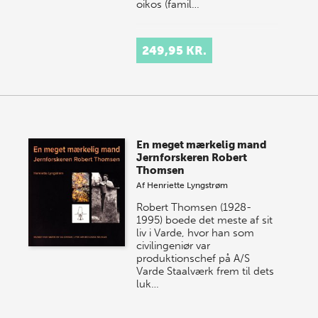
oikos (famil…
249,95 KR.
En meget mærkelig mand
Jernforskeren Robert
Thomsen
Af
Henriette Lyngstrøm
Robert Thomsen (1928-
1995) boede det meste af sit
liv i Varde, hvor han som
civilingeniør var
produktionschef på A/S
Varde Staalværk frem til dets
luk…