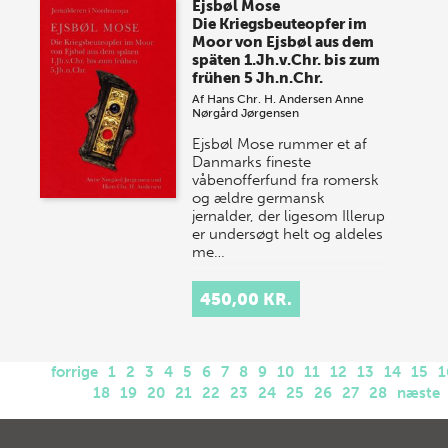
Ejsbøl Mose
Die Kriegsbeuteopfer im
Moor von Ejsbøl aus dem
späten 1.Jh.v.Chr. bis zum
frühen 5 Jh.n.Chr.
Af
Hans Chr. H. Andersen
Anne
Nørgård Jørgensen
Ejsbøl Mose rummer et af
Danmarks fineste
våbenofferfund fra romersk
og ældre germansk
jernalder, der ligesom Illerup
er undersøgt helt og aldeles
me…
450,00 KR.
forrige
1
2
3
4
5
6
7
8
9
10
11
12
13
14
15
1
18
19
20
21
22
23
24
25
26
27
28
næste