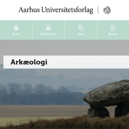
Kurv
Bibliotek
Søg
Menu
Arkæologi