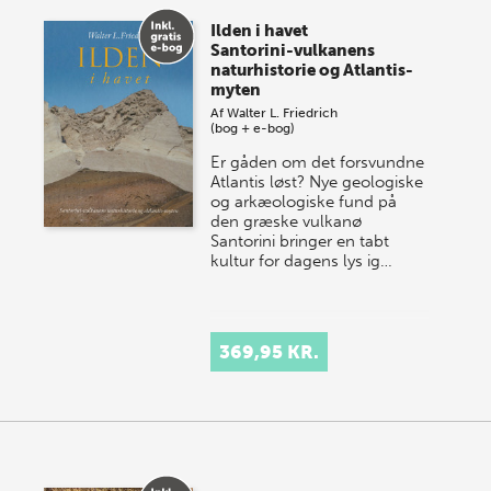
Ilden i havet
Santorini-vulkanens
naturhistorie og Atlantis-
myten
Af
Walter L. Friedrich
(bog + e-bog)
Er gåden om det forsvundne
Atlantis løst? Nye geologiske
og arkæologiske fund på
den græske vulkanø
Santorini bringer en tabt
kultur for dagens lys ig…
369,95 KR.