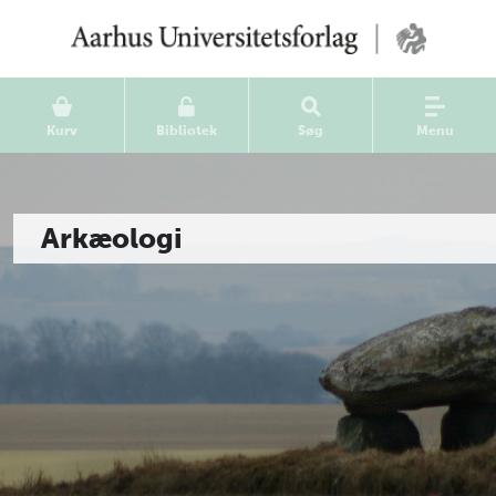
Kurv
Bibliotek
Søg
Menu
Arkæologi