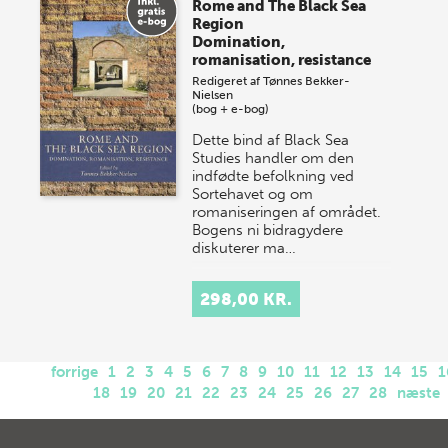
Rome and The Black Sea
Region
Domination,
romanisation, resistance
Redigeret af
Tønnes Bekker-
Nielsen
(bog + e-bog)
Dette bind af Black Sea
Studies handler om den
indfødte befolkning ved
Sortehavet og om
romaniseringen af området.
Bogens ni bidragydere
diskuterer ma…
298,00 KR.
forrige
1
2
3
4
5
6
7
8
9
10
11
12
13
14
15
1
18
19
20
21
22
23
24
25
26
27
28
næste