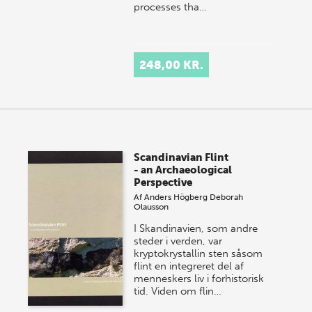
processes tha…
248,00 KR.
Scandinavian Flint
- an Archaeological
Perspective
Af
Anders Högberg
Deborah
Olausson
I Skandinavien, som andre
steder i verden, var
kryptokrystallin sten såsom
flint en integreret del af
menneskers liv i forhistorisk
tid. Viden om flin…