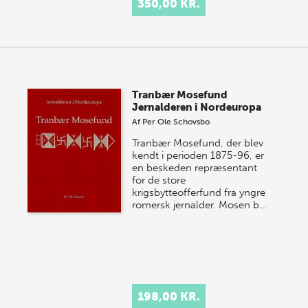
350,00 KR.
Tranbær Mosefund
Jernalderen i Nordeuropa
Af
Per Ole Schovsbo
Tranbær Mosefund, der blev
kendt i perioden 1875-96, er
en beskeden repræsentant
for de store
krigsbytteofferfund fra yngre
romersk jernalder. Mosen b…
198,00 KR.