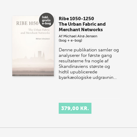
Vi gentager succesen og inviterer igen i år til vores
store sommer-lagersalg, så sæt kryds i kalenderen
Ribe 1050-1250
onsdag den 10. j…
The Urban Fabric and
Merchant Networks
Af
Michael Alrø Jensen
(bog + e-bog)
Denne publikation samler og
analyserer for første gang
resultaterne fra nogle af
Skandinaviens største og
hidtil upublicerede
byarkæologiske udgravnin…
379,00 KR.