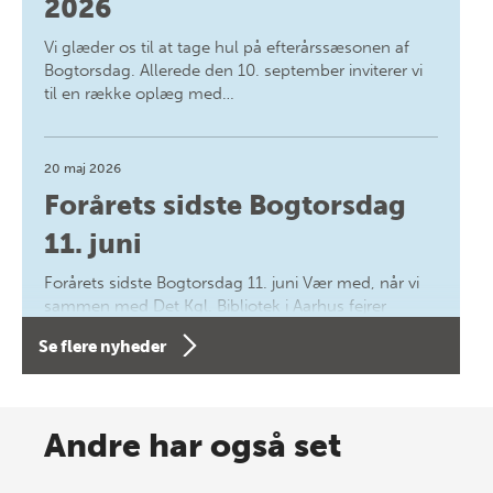
2026
Vi glæder os til at tage hul på efterårssæsonen af
Bogtorsdag. Allerede den 10. september inviterer vi
til en række oplæg med…
20 maj 2026
Forårets sidste Bogtorsdag
11. juni
Forårets sidste Bogtorsdag 11. juni Vær med, når vi
sammen med Det Kgl. Bibliotek i Aarhus fejrer
forfatterne bag vores nyes…
Se flere nyheder
8 maj 2026
Spar op til 70% til sommer-
Andre har også set
lagersalg!