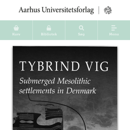
Kurv
Bibliotek
Søg
Menu