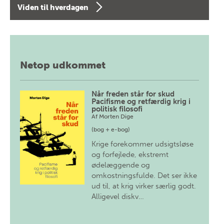
Viden til hverdagen
Netop udkommet
Når freden står for skud
Pacifisme og retfærdig krig i
politisk filosofi
Af
Morten Dige
(bog + e-bog)
Krige forekommer udsigtsløse
og forfejlede, ekstremt
ødelæggende og
omkostningsfulde. Det ser ikke
ud til, at krig virker særlig godt.
Alligevel diskv…