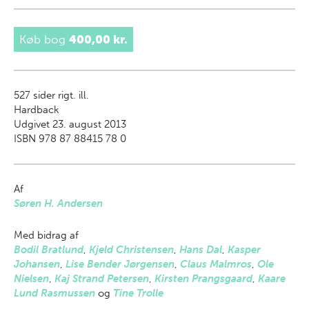
Køb bog
400,00 kr.
527
sider rigt. ill.
Hardback
Udgivet 23. august 2013
ISBN 978 87 88415 78 0
Af
Søren H. Andersen
Med bidrag af
Bodil Bratlund
,
Kjeld Christensen
,
Hans Dal
,
Kasper
Johansen
,
Lise Bender Jørgensen
,
Claus Malmros
,
Ole
Nielsen
,
Kaj Strand Petersen
,
Kirsten Prangsgaard
,
Kaare
Lund Rasmussen
og
Tine Trolle