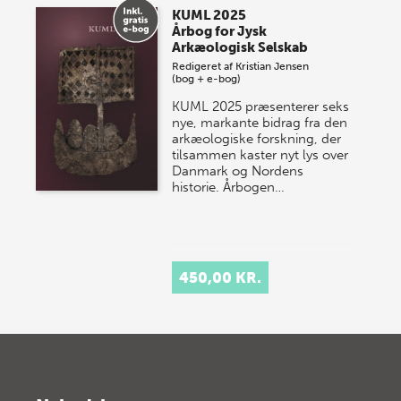
KUML 2025
Årbog for Jysk
Arkæologisk Selskab
Redigeret af
Kristian Jensen
(bog + e-bog)
KUML 2025 præsenterer seks
nye, markante bidrag fra den
arkæologiske forskning, der
tilsammen kaster nyt lys over
Danmark og Nordens
historie.
Årbogen…
450,00 KR.