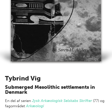
Tybrind Vig
Submerged Mesolithic settlements in
Denmark
En del af
serien
Jysk Arkæologisk Selskabs Skrifter
(77) og
fagområdet
Arkæologi