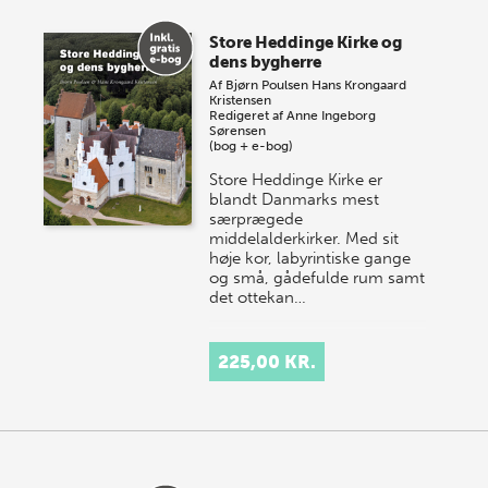
Store Heddinge Kirke og
dens bygherre
Af
Bjørn Poulsen
Hans Krongaard
Kristensen
Redigeret af
Anne Ingeborg
Sørensen
(bog + e-bog)
Store Heddinge Kirke er
blandt Danmarks mest
særprægede
middelalderkirker. Med sit
høje kor, labyrintiske gange
og små, gådefulde rum samt
det ottekan…
225,00 KR.