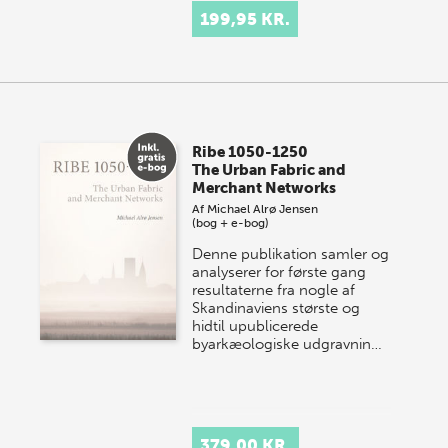
199,95 KR.
Ribe 1050-1250
The Urban Fabric and
Merchant Networks
Af
Michael Alrø Jensen
(bog + e-bog)
Denne publikation samler og
analyserer for første gang
resultaterne fra nogle af
Skandinaviens største og
hidtil upublicerede
byarkæologiske udgravnin…
379,00 KR.