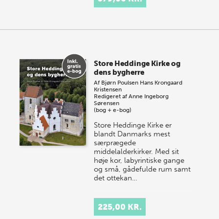
Store Heddinge Kirke og
dens bygherre
Af
Bjørn Poulsen
Hans Krongaard
Kristensen
Redigeret af
Anne Ingeborg
Sørensen
(bog + e-bog)
Store Heddinge Kirke er
blandt Danmarks mest
særprægede
middelalderkirker. Med sit
høje kor, labyrintiske gange
og små, gådefulde rum samt
det ottekan…
225,00 KR.