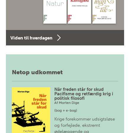
Viden til hverdagen
Netop udkommet
Når freden står for skud
Pacifisme og retfærdig krig i
politisk filosofi
Af
Morten Dige
(bog + e-bog)
Krige forekommer udsigtsløse
og forfejlede, ekstremt
ødelæggende og