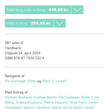
Køb bog inkl. e-bog
:
449,95 kr.
Køb e-bog
:
299,95 kr.
387
sider ill.
Hardback
Udgivet 14. april 2014
ISBN 978 87 7934 532 4
Redigeret af
Pia Guldager Bilde
og
Mark L. Lawall
Med bidrag af
Nathan Badoud
,
Andrea Berlin
,
Pia Guldager Bilde
,
Line
Bjerg
,
Anelia Bozkova
,
Pierre Dupont
,
Nina Fenn
,
Søren
Handberg
,
Sharon Herbert
,
Jakob Munk Højte
,
Sarah