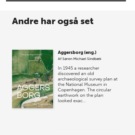
8 maj 2026
Spar op til 70% til sommer-
Andre har også set
lagersalg!
Vi gentager succesen og inviterer igen i år til vores
store sommer-lagersalg, så sæt kryds i kalenderen
Aggersborg (eng.)
onsdag den 10. j…
Af
Søren Michael Sindbæk
In 1945 a researcher
discovered an old
archaeological survey plan at
the National Museum in
Copenhagen. The circular
earthwork on the plan
looked exac…