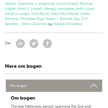
James
,
Valentina V. Krapivina
,
Lynne Kvapil
,
Patricia
Kögler
,
Mark L. Lawall
,
Georgij Lomtadze
,
John Lund
,
Vasilica Lungu
,
Yuki Miura
,
Jean-Paul Morel
,
Aneta
Petrova
,
Christine Rogl
,
Susan I. Rotroff
,
Guy D.R.
Sanders
,
,
Denis Zuravlev
og
Natalia Zuravleva
Del:
Mere om bogen
Om bogen
Om bogen
The late Hellenistic period, spanning the 2nd and