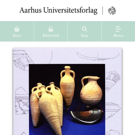
Kurv
Bibliotek
Søg
Menu