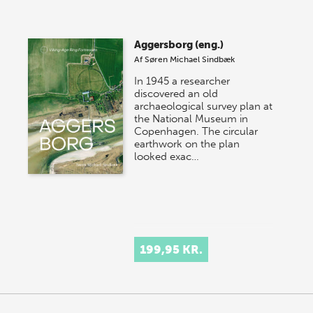
Vi gentager succesen og inviterer igen i år til vores
store sommer-lagersalg, så sæt kryds i kalenderen
Aggersborg (eng.)
onsdag den 10. j…
Af
Søren Michael Sindbæk
In 1945 a researcher
discovered an old
archaeological survey plan at
the National Museum in
Copenhagen. The circular
earthwork on the plan
looked exac…
199,95 KR.