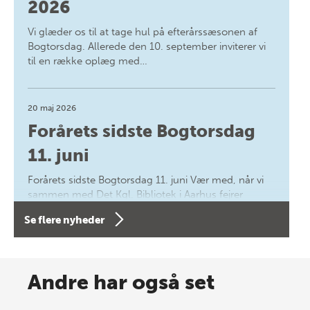
2026
Vi glæder os til at tage hul på efterårssæsonen af
Bogtorsdag. Allerede den 10. september inviterer vi
til en række oplæg med…
20 maj 2026
Forårets sidste Bogtorsdag
11. juni
Forårets sidste Bogtorsdag 11. juni Vær med, når vi
sammen med Det Kgl. Bibliotek i Aarhus fejrer
forfatterne bag vores nyes…
Se flere nyheder
8 maj 2026
Spar op til 70% til sommer-
Andre har også set
lagersalg!