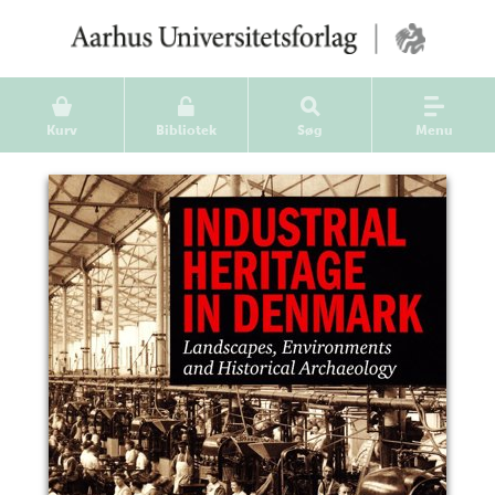
Kurv
Bibliotek
Søg
Menu