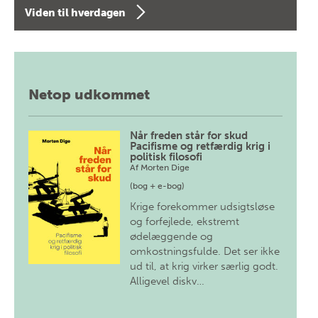
Viden til hverdagen
Netop udkommet
Når freden står for skud
Pacifisme og retfærdig krig i
politisk filosofi
Af
Morten Dige
(bog + e-bog)
Krige forekommer udsigtsløse
og forfejlede, ekstremt
ødelæggende og
omkostningsfulde. Det ser ikke
ud til, at krig virker særlig godt.
Alligevel diskv…