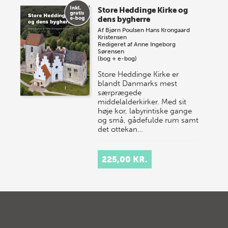
Store Heddinge Kirke og
dens bygherre
Af
Bjørn Poulsen
Hans Krongaard
Kristensen
Redigeret af
Anne Ingeborg
Sørensen
(bog + e-bog)
Store Heddinge Kirke er
blandt Danmarks mest
særprægede
middelalderkirker. Med sit
høje kor, labyrintiske gange
og små, gådefulde rum samt
det ottekan…
225,00 KR.