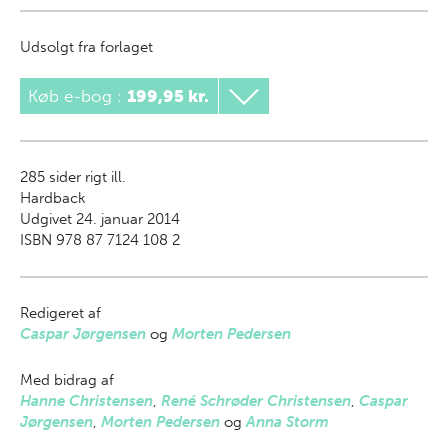
Udsolgt fra forlaget
Køb e-bog
:
199,95 kr.
285
sider rigt ill.
Hardback
Udgivet 24. januar 2014
ISBN 978 87 7124 108 2
Redigeret af
Caspar Jørgensen
og
Morten Pedersen
Med bidrag af
Hanne Christensen
,
René Schrøder Christensen
,
Caspar
Jørgensen
,
Morten Pedersen
og
Anna Storm