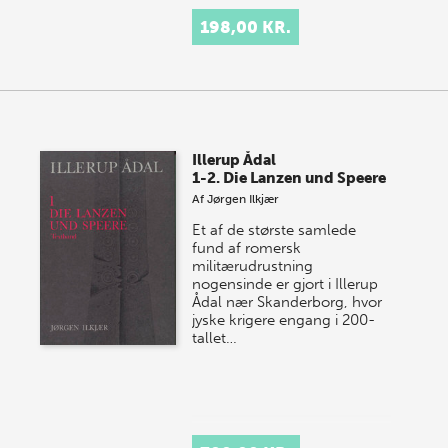
198,00 KR.
Illerup Ådal
1-2. Die Lanzen und Speere
Af
Jørgen Ilkjær
Et af de største samlede
fund af romersk
militærudrustning
nogensinde er gjort i Illerup
Ådal nær Skanderborg, hvor
jyske krigere engang i 200-
tallet…