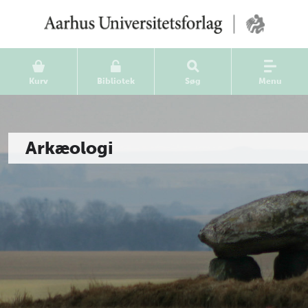
Kurv
Bibliotek
Søg
Menu
Arkæologi