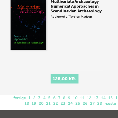
Multivariate Archaeology
Numerical Approaches in
Scandinavian Archaeology
Redigeret af
Torsten Madsen
.
128,00 KR.
forrige
1
2
3
4
5
6
7
8
9
10
11
12
13
14
15
1
18
19
20
21
22
23
24
25
26
27
28
næste