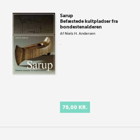
Sarup
Befæstede kultpladser fra
bondestenalderen
Af
Niels H. Andersen
.
75,00 KR.