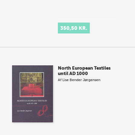
350,50 KR.
North European Textiles
until AD 1000
Af
Lise Bender Jørgensen