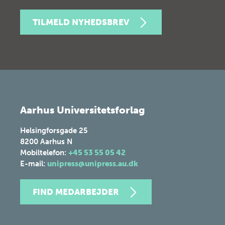
TILMELD NYHEDSBREV
Aarhus Universitetsforlag
Helsingforsgade 25
8200
Aarhus N
Mobiltelefon:
+45 53 55 05 42
E-mail:
unipress@unipress.au.dk
FIND MEDARBEJDER