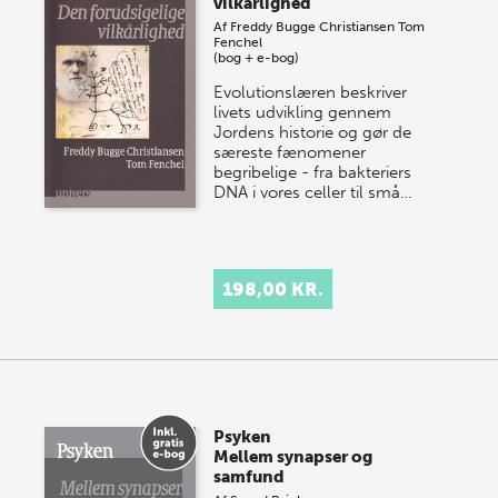
vilkårlighed
Af
Freddy Bugge Christiansen
Tom
Fenchel
(bog + e-bog)
Evolutionslæren beskriver
livets udvikling gennem
Jordens historie og gør de
særeste fænomener
begribelige - fra bakteriers
DNA i vores celler til små…
198,00 KR.
Psyken
Mellem synapser og
samfund