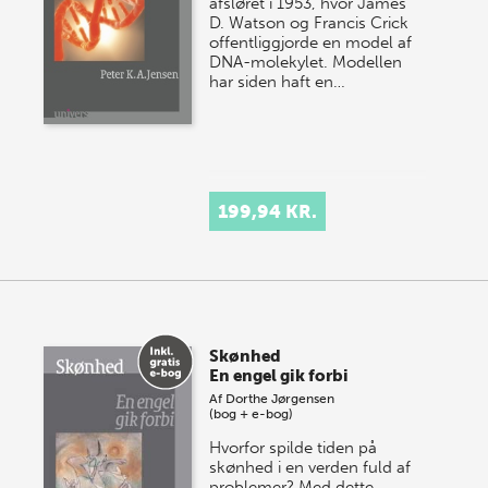
afsløret i 1953, hvor James
D. Watson og Francis Crick
offentliggjorde en model af
DNA-molekylet. Modellen
har siden haft en…
199,94 KR.
Skønhed
En engel gik forbi
Af
Dorthe Jørgensen
(bog + e-bog)
Hvorfor spilde tiden på
skønhed i en verden fuld af
problemer? Med dette