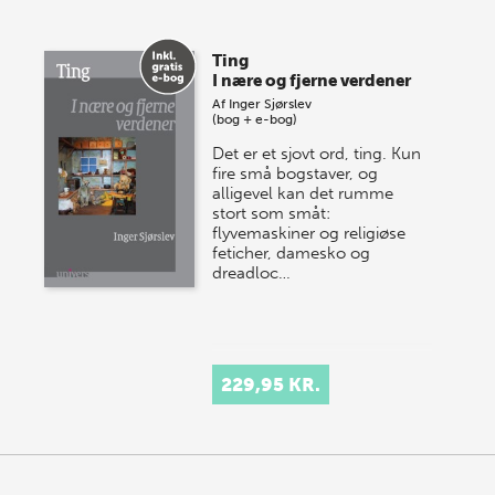
Ting
I nære og fjerne verdener
Af
Inger Sjørslev
(bog + e-bog)
Det er et sjovt ord, ting. Kun
fire små bogstaver, og
alligevel kan det rumme
stort som småt:
flyvemaskiner og religiøse
feticher, damesko og
dreadloc…
229,95 KR.