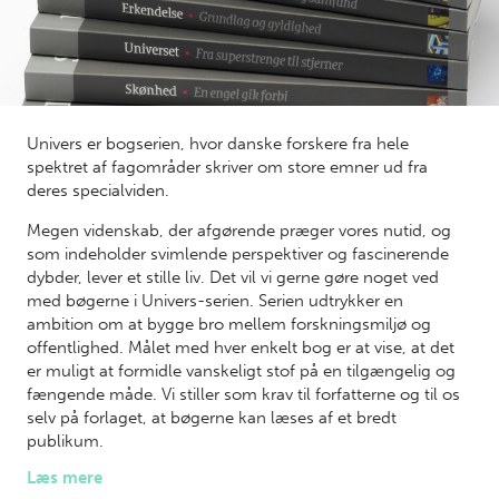
Univers er bogserien, hvor danske forskere fra hele
spektret af fagområder skriver om store emner ud fra
deres specialviden.
Megen videnskab, der afgørende præger vores nutid, og
som indeholder svimlende perspektiver og fascinerende
dybder, lever et stille liv. Det vil vi gerne gøre noget ved
med bøgerne i Univers-serien. Serien udtrykker en
ambition om at bygge bro mellem forskningsmiljø og
offentlighed. Målet med hver enkelt bog er at vise, at det
er muligt at formidle vanskeligt stof på en tilgængelig og
fængende måde. Vi stiller som krav til forfatterne og til os
selv på forlaget, at bøgerne kan læses af et bredt
publikum.
Læs mere
De enkelte bøger giver en bred og loyal indføring i et