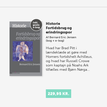
Historie
Fortidsbrug og
erindringsspor
Af
Bernard Eric Jensen
(bog + e-bog)
Hvad har Brad Pitt i
lændeklæde at gøre med
Homers fortidshelt Achilleus,
og hvad har Russell Crowe
som kaptajn på Noahs Ark
tilfælles med Bjørn Nørga…
229,95 KR.