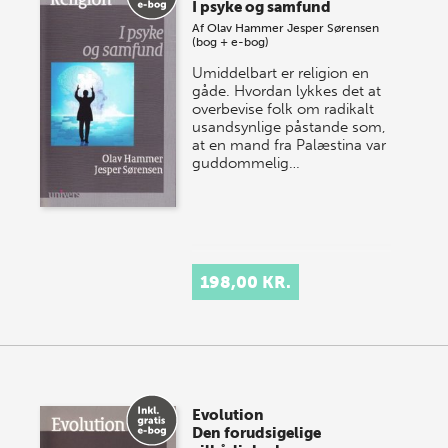
I psyke og samfund
Af
Olav Hammer
Jesper Sørensen
(bog + e-bog)
Umiddelbart er religion en
gåde. Hvordan lykkes det at
overbevise folk om radikalt
usandsynlige påstande som,
at en mand fra Palæstina var
guddommelig…
198,00 KR.
Evolution
Den forudsigelige