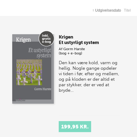
bestemt forskningsfelt, men åbner for, at forskeren med sit
engagement og sin personlige synsvinkel kan sætte sit
↑
Udgivelsesdato
Titel
eget præg på emnet.
Krigen
Et ustyrligt system
Af
Gorm Harste
(bog + e-bog)
Den kan være kold, varm og
hellig. Nogle gange opdeler
vi tiden i før, efter og mellem,
og på kloden er der altid et
par stykker, der er ved at
bryde…
199,95 KR.