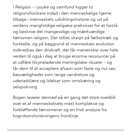
I Religion - i psyke og samfund
kigger to
religionsforskere indad i den menneskelige hjerne,
tilbage i menneskets udviklingshistorie og ud på
verdens mangfoldige religiøse praksisser for at forstå
og beskrive det mangesidige og mærkværdige
fænomen religion. Der stilles skarpt på fællestræk og
forskelle, og på baggrund af menneskets evolution
indkredses den drivkraft, der får menensker over hele
verden til også i dag at bruge enorme ressourcer på
at udføre tilsyneladende meningsløse ritualer - og
får dem til at acceptere afsavn som faste og nul sex,
besværligheder som lange vandreture og
udenadslære og lidelser som omskæring og
selvpiskning.
Bogen leverer dermed på en gang det store overblik
over et af menneskelivets mest komplekse og
forbløffende fænomener og en frisk analyse fra
kognitionsforskningens frontlinje.