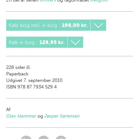
En del af
serien
Univers
og fagområdet
Religion
Køb bog inkl. e-bog
:
198,00 kr.
Køb e-bog
:
129,95 kr.
228
sider ill.
Paperback
Udgivet 7. september 2010
ISBN 978 87 7934 529 4
Af
Olav Hammer
og
Jesper Sørensen