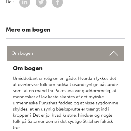
Del:
Mere om bogen
Om bogen
Om bogen
Umiddelbart er religion en gåde. Hvordan lykkes det
at overbevise folk om radikalt usandsynlige påstande
som, at en mand fra Palæstina var guddommelig, at
mennesker af lav kaste skabtes af det mytiske
urmenneske Purushas fødder, og at visse sygdomme
skyldes, at en usynlig blæksprutte er trængt ind i
kroppen? Det er jo, hvad kristne, hinduer og nogle
folk på Salomonøerne i det sydlige Stillehav faktisk
tror.