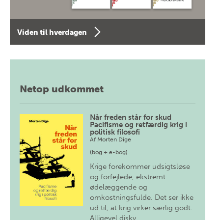
Viden til hverdagen
Netop udkommet
Når freden står for skud
Pacifisme og retfærdig krig i
politisk filosofi
Af
Morten Dige
(bog + e-bog)
Krige forekommer udsigtsløse
og forfejlede, ekstremt
ødelæggende og
omkostningsfulde. Det ser ikke
ud til, at krig virker særlig godt.
Alligevel diskv…