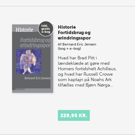
Historie
Fortidsbrug og
erindringsspor
Af
Bernard Eric Jensen
(bog + e-bog)
Hvad har Brad Pitt i
lændeklæde at gøre med
Homers fortidshelt Achilleus,
og hvad har Russell Crowe
som kaptajn på Noahs Ark
tilfælles med Bjørn Nørga…
229,95 KR.