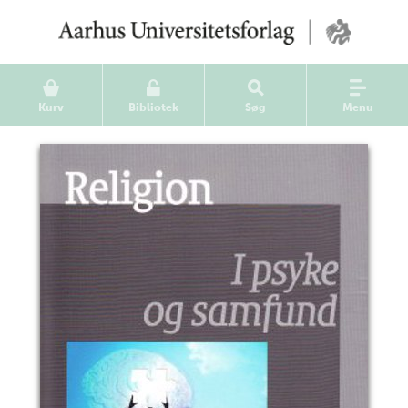
Kurv
Bibliotek
Søg
Menu