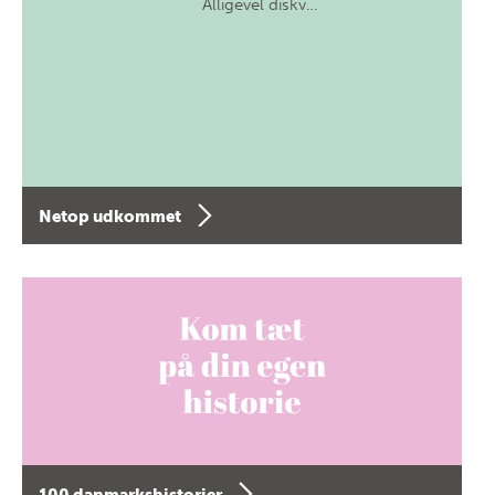
Alligevel diskv…
Netop udkommet
100 danmarkshistorier