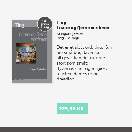
Ting
I nære og fjerne verdener
Af
Inger Sjørslev
(bog + e-bog)
Det er et sjovt ord, ting. Kun
fire små bogstaver, og
alligevel kan det rumme
stort som småt:
flyvemaskiner og religiøse
feticher, damesko og
dreadloc…
229,95 KR.