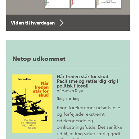
Viden til hverdagen
Netop udkommet
Når freden står for skud
Pacifisme og retfærdig krig i
politisk filosofi
Af
Morten Dige
(bog + e-bog)
Krige forekommer udsigtsløse
og forfejlede, ekstremt
ødelæggende og
omkostningsfulde. Det ser ikke
ud til, at krig virker særlig godt.