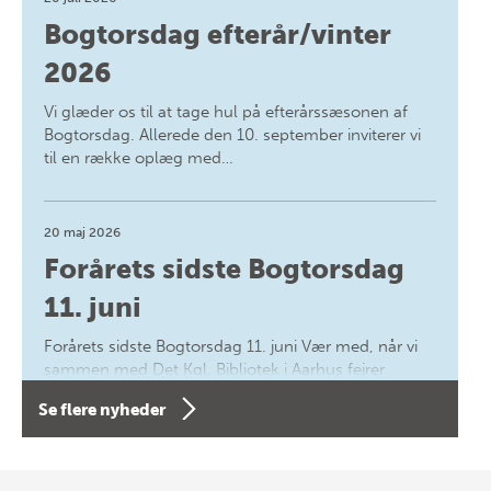
Bogtorsdag efterår/vinter
2026
Vi glæder os til at tage hul på efterårssæsonen af
Bogtorsdag. Allerede den 10. september inviterer vi
til en række oplæg med…
20 maj 2026
Forårets sidste Bogtorsdag
11. juni
Forårets sidste Bogtorsdag 11. juni Vær med, når vi
sammen med Det Kgl. Bibliotek i Aarhus fejrer
forfatterne bag vores nyes…
Se flere nyheder
8 maj 2026