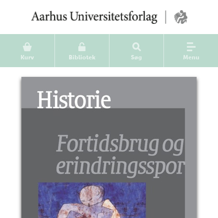
Kurv
Bibliotek
Søg
Menu