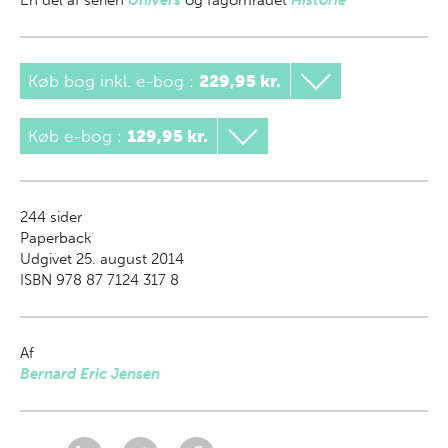
En del af
serien
Univers
og fagområdet
Historie
Køb bog inkl. e-bog
:
229,95 kr.
Køb e-bog
:
129,95 kr.
244
sider
Paperback
Udgivet 25. august 2014
ISBN 978 87 7124 317 8
Af
Bernard Eric Jensen