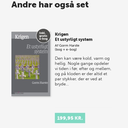
Spar op til 70% til sommer-
Andre har også set
lagersalg!
Vi gentager succesen og inviterer igen i år til vores
store sommer-lagersalg, så sæt kryds i kalenderen
Krigen
onsdag den 10. j…
Et ustyrligt system
Af
Gorm Harste
(bog + e-bog)
Den kan være kold, varm og
hellig. Nogle gange opdeler
vi tiden i før, efter og mellem,
og på kloden er der altid et
par stykker, der er ved at
bryde…
199,95 KR.