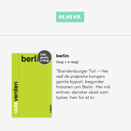
59,95 KR.
berlin
(bog + e-bog)
"Brandenburger Tor! ‒ Her,
ved de prøjsiske kongers
gamle byport, begynder
historien om Berlin. Her må
enhver, dansker såvel som
tysker, hen for at kr…