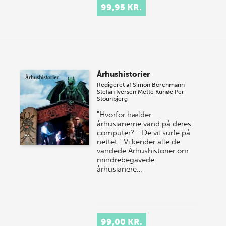
99,95 KR.
Århushistorier
Redigeret af
Simon Borchmann
Stefan Iversen
Mette Kunøe
Per
Stounbjerg
"Hvorfor hælder
århusianerne vand på deres
computer? - De vil surfe på
nettet." Vi kender alle de
vandede Århushistorier om
mindrebegavede
århusianere…
99,00 KR.