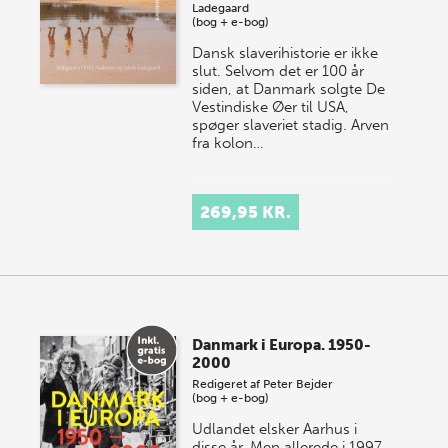
Ladegaard
(bog + e-bog)
Dansk slaverihistorie er ikke
slut. Selvom det er 100 år
siden, at Danmark solgte De
Vestindiske Øer til USA,
spøger slaveriet stadig. Arven
fra kolon…
269,95 KR.
Danmark i Europa. 1950-
2000
Redigeret af
Peter Bejder
(bog + e-bog)
Udlandet elsker Aarhus i
disse år. Men allerede i 1997