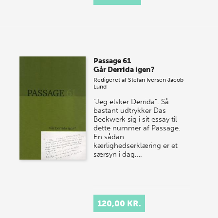
Passage 61
Går Derrida igen?
Redigeret af
Stefan Iversen
Jacob
Lund
"Jeg elsker Derrida". Så
bastant udtrykker Das
Beckwerk sig i sit essay til
dette nummer af Passage.
En sådan
kærlighedserklæring er et
særsyn i dag,…
120,00 KR.