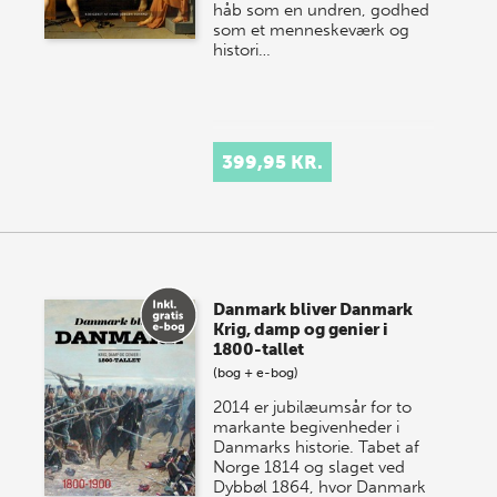
håb som en undren, godhed
som et menneskeværk og
histori…
399,95 KR.
Danmark bliver Danmark
Krig, damp og genier i
1800-tallet
(bog + e-bog)
2014 er jubilæumsår for to
markante begivenheder i
Danmarks historie. Tabet af
Norge 1814 og slaget ved
Dybbøl 1864, hvor Danmark