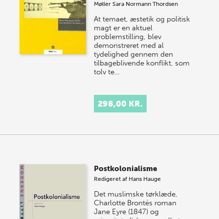
Møller
Sara Normann Thordsen
At temaet, æstetik og politisk
magt er en aktuel
problemstilling, blev
demonstreret med al
tydelighed gennem den
tilbageblivende konflikt, som
tolv te…
298,00 KR.
Postkolonialisme
Redigeret af
Hans Hauge
Det muslimske tørklæde,
Charlotte Brontës roman
Jane Eyre (1847) og