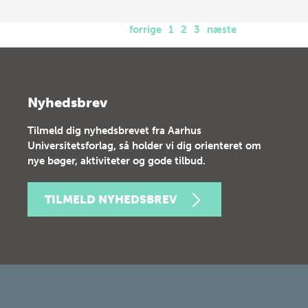
forrige
1
2
3
næste
Nyhedsbrev
Tilmeld dig nyhedsbrevet fra Aarhus
Universitetsforlag, så holder vi dig orienteret om
nye bøger, aktiviteter og gode tilbud.
TILMELD NYHEDSBREV