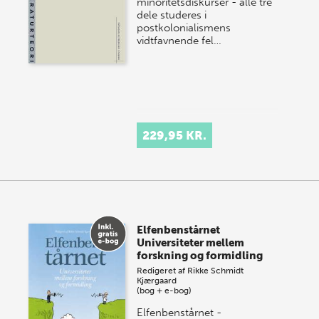
minoritetsdiskurser - alle tre
dele studeres i
postkolonialismens
vidtfavnende fel…
229,95 KR.
Elfenbenstårnet
Universiteter mellem
forskning og formidling
Redigeret af
Rikke Schmidt
Kjærgaard
(bog + e-bog)
Elfenbenstårnet -