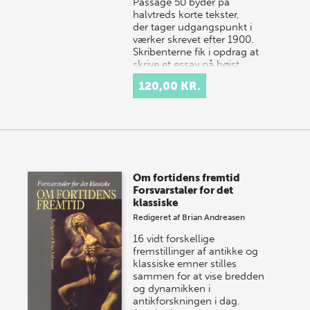
Passage 50 byder på
halvtreds korte tekster,
der tager udgangspunkt i
værker skrevet efter 1900.
Skribenterne fik i opdrag at
skrive et essay på højst…
120,00 KR.
Om fortidens fremtid
Forsvarstaler for det
klassiske
Redigeret af
Brian Andreasen
16 vidt forskellige
fremstillinger af antikke og
klassiske emner stilles
sammen for at vise bredden
og dynamikken i
antikforskningen i dag.