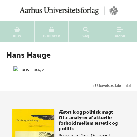
Kurv
Bibliotek
Søg
Menu
Hans Hauge
↑
Udgivelsesdato
Titel
Æstetik og politisk magt
Otte analyser af aktuelle
forhold mellem æstetik og
politik
Redigeret af
Marie Østergaard