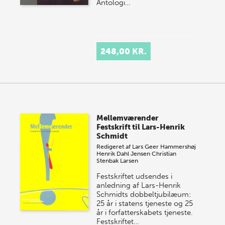
Antologi…
248,00 KR.
Mellemværender
Festskrift til Lars-Henrik
Schmidt
Redigeret af
Lars Geer Hammershøj
Henrik Dahl Jensen
Christian
Stenbak Larsen
Festskriftet udsendes i
anledning af Lars-Henrik
Schmidts dobbeltjubilæum:
25 år i statens tjeneste og 25
år i forfatterskabets tjeneste.
Festskriftet…