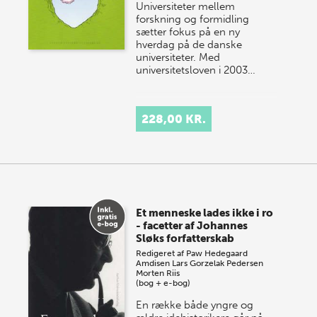
Universiteter mellem
forskning og formidling
sætter fokus på en ny
hverdag på de danske
universiteter. Med
universitetsloven i 2003…
228,00 KR.
Et menneske lades ikke i ro
- facetter af Johannes
Sløks forfatterskab
Redigeret af
Paw Hedegaard
Amdisen
Lars Gorzelak Pedersen
Morten Riis
(bog + e-bog)
En række både yngre og