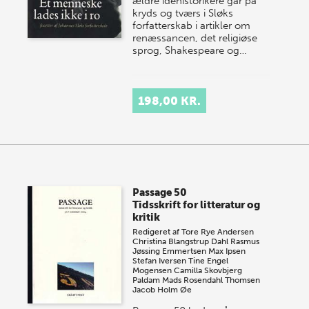
ældre idehistorikere går på
kryds og tværs i Sløks
forfatterskab i artikler om
renæssancen, det religiøse
sprog, Shakespeare og…
198,00 KR.
Passage 50
Tidsskrift for litteratur og
kritik
Redigeret af
Tore Rye Andersen
Christina Blangstrup Dahl
Rasmus
Jøssing Emmertsen
Max Ipsen
Stefan Iversen
Tine Engel
Mogensen
Camilla Skovbjerg
Paldam
Mads Rosendahl Thomsen
Jacob Holm Øe