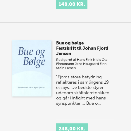
148,00 KR.
Bue og bølge
Festskrift til Johan Fjord
Jensen
Redigeret af
Hans Fink
Niels Ole
Finnemann
Jens Hougaard
Finn
Stein Larsen
"Fjords store betydning
reflekteres i samlingens 19
essays. De bedste styrer
udenom skåltaleretorikken
og går i infight med hans
synspunkter ... Bue o…
248,00 KR.