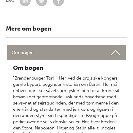
Del:
Mere om bogen
Om bogen
Om bogen
"Brandenburger Tor! ‒ Her, ved de prøjsiske kongers
gamle byport, begynder historien om Berlin. Her må
enhver, dansker såvel som tysker, hen for at krone sit
besøg i det genforenede Tysklands hovedstad med
selvsynet af sejrsgudinden, der med tømmerne i den
ene hånd og standarten med jernkors og rigsørn i
den anden styrer sin firspandige stridsvogn oppe på
podiet over de seks doriske søjler. Her, hvor Frederik
den Store, Napoleon, Hitler og Stalin alle, til nogles