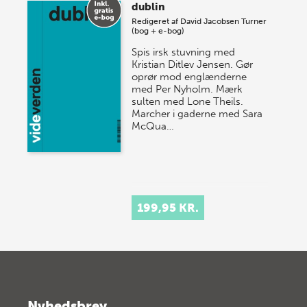
dublin
Redigeret af
David Jacobsen Turner
(bog + e-bog)
Spis irsk stuvning med
Kristian Ditlev Jensen. Gør
oprør mod englænderne
med Per Nyholm. Mærk
sulten med Lone Theils.
Marcher i gaderne med Sara
McQua…
199,95 KR.
Nyhedsbrev