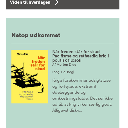
Viden til hverdagen
Netop udkommet
Når freden står for skud
Pacifisme og retfærdig krig i
politisk filosofi
Af
Morten Dige
(bog + e-bog)
Krige forekommer udsigtsløse
og forfejlede, ekstremt
ødelæggende og
omkostningsfulde. Det ser ikke
ud til, at krig virker særlig godt.
Alligevel diskv…