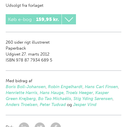
Udsolgt fra forlaget
Køb e-bog
:
159,95 kr.
260
sider rigt illustreret
Paperback
Udgivet 27. marts 2012
ISBN 978 87 7934 689 5
Med bidrag af
Boris Boll-Johansen
,
Robin Engelhardt
,
Hans Carl Finsen
,
Henriette Harris
,
Hans Hauge
,
Troels Heeger
,
Kasper
Green Krejberg
,
Bo Tao Michaëlis
,
Stig Yding Sørensen
,
Anders Troelsen
,
Peter Tudvad
og
Jesper Vind