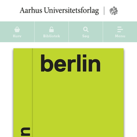
Kurv
Bibliotek
Søg
Menu