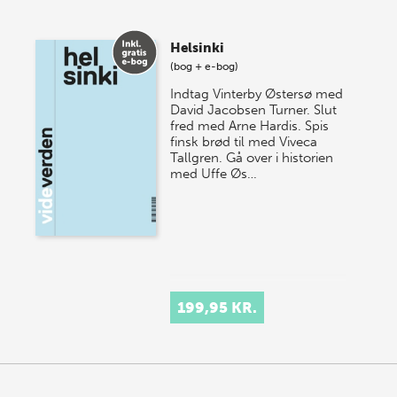
Vi gentager succesen og inviterer igen i år til vores
store sommer-lagersalg, så sæt kryds i kalenderen
Helsinki
onsdag den 10. j…
(bog + e-bog)
Indtag Vinterby Østersø med
David Jacobsen Turner. Slut
fred med Arne Hardis. Spis
finsk brød til med Viveca
Tallgren. Gå over i historien
med Uffe Øs…
199,95 KR.