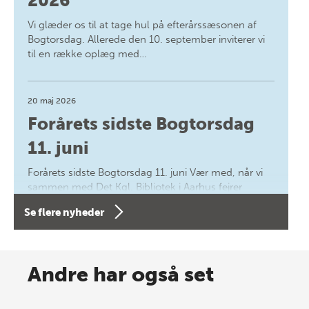
2026
Vi glæder os til at tage hul på efterårssæsonen af
Bogtorsdag. Allerede den 10. september inviterer vi
til en række oplæg med…
20 maj 2026
Forårets sidste Bogtorsdag
11. juni
Forårets sidste Bogtorsdag 11. juni Vær med, når vi
sammen med Det Kgl. Bibliotek i Aarhus fejrer
forfatterne bag vores nyes…
Se flere nyheder
8 maj 2026
Spar op til 70% til sommer-
Andre har også set
lagersalg!