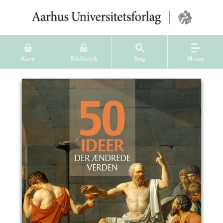
Kurv
Bibliotek
Søg
Menu