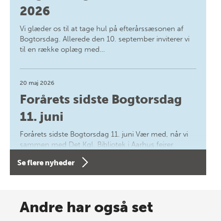
2026
Vi glæder os til at tage hul på efterårssæsonen af
Bogtorsdag. Allerede den 10. september inviterer vi
til en række oplæg med…
20 maj 2026
Forårets sidste Bogtorsdag
11. juni
Forårets sidste Bogtorsdag 11. juni Vær med, når vi
sammen med Det Kgl. Bibliotek i Aarhus fejrer
forfatterne bag vores nyes…
Se flere nyheder
8 maj 2026
Spar op til 70% til sommer-
Andre har også set