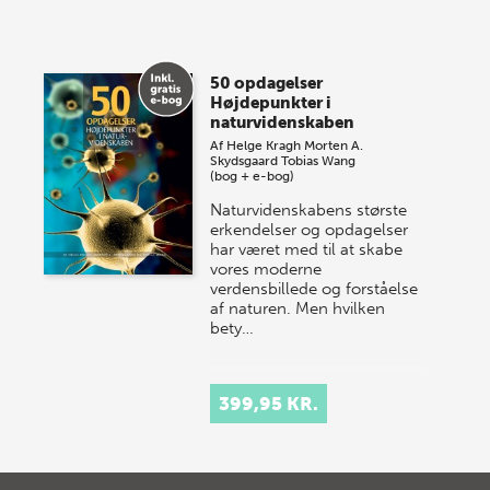
lagersalg!
Vi gentager succesen og inviterer igen i år til vores
store sommer-lagersalg, så sæt kryds i kalenderen
50 opdagelser
onsdag den 10. j…
Højdepunkter i
naturvidenskaben
Af
Helge Kragh
Morten A.
Skydsgaard
Tobias Wang
(bog + e-bog)
Naturvidenskabens største
erkendelser og opdagelser
har været med til at skabe
vores moderne
verdensbillede og forståelse
af naturen. Men hvilken
bety…
399,95 KR.