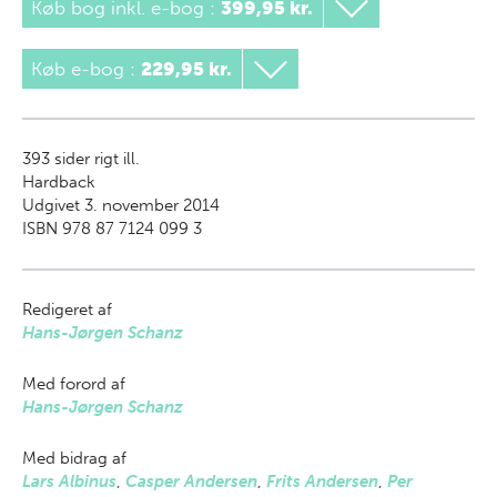
Køb bog inkl. e-bog
:
399,95 kr.
Køb e-bog
:
229,95 kr.
393
sider rigt ill.
Hardback
Udgivet 3. november 2014
ISBN 978 87 7124 099 3
Redigeret af
Hans-Jørgen Schanz
Med forord af
Hans-Jørgen Schanz
Med bidrag af
Lars Albinus
,
Casper Andersen
,
Frits Andersen
,
Per