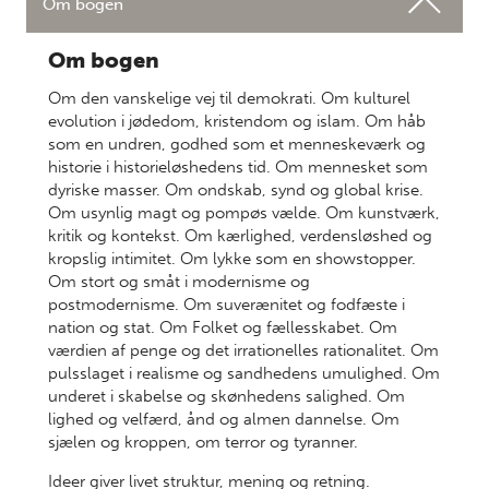
Om bogen
Om bogen
Om den vanskelige vej til demokrati. Om kulturel
evolution i jødedom, kristendom og islam. Om håb
som en undren, godhed som et menneskeværk og
historie i historieløshedens tid. Om mennesket som
dyriske masser. Om ondskab, synd og global krise.
Om usynlig magt og pompøs vælde. Om kunstværk,
kritik og kontekst. Om kærlighed, verdensløshed og
kropslig intimitet. Om lykke som en showstopper.
Om stort og småt i modernisme og
postmodernisme. Om suverænitet og fodfæste i
nation og stat. Om Folket og fællesskabet. Om
værdien af penge og det irrationelles rationalitet. Om
pulsslaget i realisme og sandhedens umulighed. Om
underet i skabelse og skønhedens salighed. Om
lighed og velfærd, ånd og almen dannelse. Om
sjælen og kroppen, om terror og tyranner.
Ideer giver livet struktur, mening og retning.