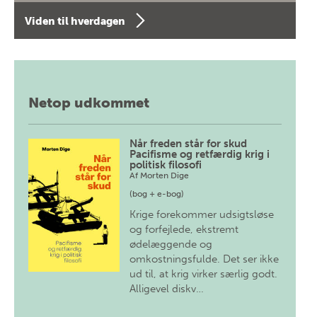
Viden til hverdagen
Netop udkommet
Når freden står for skud
Pacifisme og retfærdig krig i
politisk filosofi
Af
Morten Dige
(bog + e-bog)
Krige forekommer udsigtsløse
og forfejlede, ekstremt
ødelæggende og
omkostningsfulde. Det ser ikke
ud til, at krig virker særlig godt.
Alligevel diskv…