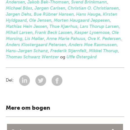
Andersen
,
Jakob Bek-Thomsen
,
Svend Brinkmann
,
Michael Böss
,
Jørgen Carlsen
,
Christian O. Christiansen
,
Jørgen Dehs
,
Bue Rübner Hansen
,
Hans Hauge
,
Kirsten
Hyldgaard
,
Ole Jensen
,
Morten Haugaard Jeppesen
,
Mathias Hein Jessen
,
Thue Kjærhus
,
Lars Thorup Larsen
,
Mihail Larsen
,
Frank Beck Lassen
,
Kasper Lysemose
,
Ole
Morsing
,
Lis Møller
,
Anne Marie Pahuus
,
Ove K. Pedersen
,
Anders Klostergaard Petersen
,
Anders Moe Rasmussen
,
Hans-Jørgen Schanz
,
Frederik Stjernfelt
,
Mikkel Thorup
,
Thomas Schwarz Wentzer
og
Uffe Østergård
Del:
Mere om bogen