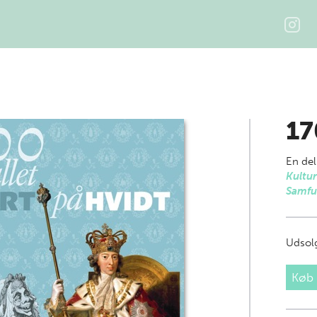
17
En del
Kultur
Samfu
Udsolg
Køb