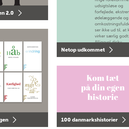
udsigtsløse og
forfejlede, ekstre
n 2.0
ødelæggende og
omkostningsfulde
ser ikke ud til, at 
virker særlig godt
Alligevel diskv…
Netop udkommet
agen
100 danmarkshistorier