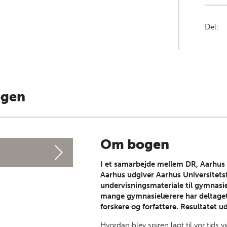
Del:
ogen
Om bogen
I et samarbejde mellem DR, Aarhus 
Aarhus udgiver Aarhus Universitetsf
undervisningsmateriale til gymnasiet
mange gymnasielærere har deltaget
forskere og forfattere. Resultatet
Hvordan blev spiren lagt til vor tids 