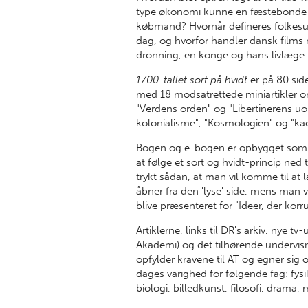
type økonomi kunne en fæstebonde ar
købmand? Hvornår defineres folkesu
dag, og hvorfor handler dansk films 
dronning, en konge og hans livlæge f
1700-tallet sort på hvidt
er på 80 sid
med 18 modsatrettede miniartikler 
"Verdens orden" og "Libertinerens uo
kolonialisme", "Kosmologien" og "kao
Bogen og e-bogen er opbygget som e
at følge et sort og hvidt-princip ned 
trykt sådan, at man vil komme til at
åbner fra den 'lyse' side, mens man 
blive præsenteret for "Ideer, der kor
Artiklerne, links til DR's arkiv, nye
Akademi) og det tilhørende undervisn
opfylder kravene til AT og egner sig
dages varighed for følgende fag: fysi
biologi, billedkunst, filosofi, drama,