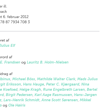
r ill.
back
t 6. februar 2012
978 87 7934 708 3
ret af
ulius Elf
rord af
E. Frandsen
og
Lauritz B. Holm-Nielsen
drag af
lbinus
,
Michael Böss
,
Mathilde Walter Clark
,
Mads Julius
rgit Eriksson
,
Hans Hauge
,
Peter C. Kjærgaard
,
Nina
te Koefoed
,
Helge Kragh
,
Rune Engelbreth Larsen
,
Bertel
rd
,
Birgit Pedersen
,
Karl Aage Rasmussen
,
Hans-Jørgen
z
,
Lars-Henrik Schmidt
,
Anne Scott Sørensen
,
Mikkel
p
og
Ole Høiris