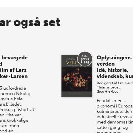
ar også set
 bevægede
Oplysningens
d
verden
ilm af Lars
Idé, historie,
ker-Larsen
videnskab, ku
Redigeret af
Ole Høiri
Thomas Ledet
43 udfordrede
(bog + e-bog)
onomen Nikolaj
rnikus hele
Feudalismens
ensbilledet.
økonomi i Europa
rnikus påstod, at
kulminerede, den
en ikke var
industrielle revolu
ens urokkelige
med dampmaski
rum, men
satte i gang, og
mod en…
europæerne