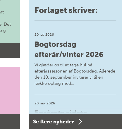
Forlaget skriver:
mt
. Det
krig
20 juli 2026
.
Bogtorsdag
efterår/vinter 2026
Vi glæder os til at tage hul på
efterårssæsonen af Bogtorsdag. Allerede
den 10. september inviterer vi til en
række oplæg med…
20 maj 2026
Forårets sidste
Se flere nyheder
Bogtorsdag 11. juni