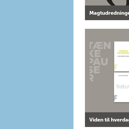
Magtudredninge
Viden til hverd