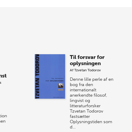
Forårets sidste Bogtorsdag 11. juni Vær
med, når vi sammen med Det Kgl.
Bibliotek i Aarhus fejrer forfatterne bag
vores nyes…
8 maj 2026
Spar op til 70% til
Til forsvar for
sommer-lagersalg!
oplysningen
Af
Tzvetan Todorov
Vi gentager succesen og inviterer igen i
nst
år til vores store sommer-lagersalg,
Denne lille perle af en
s
så sæt kryds i kalenderen onsdag den
bog fra den
internationalt
10. j…
anerkendte filosof,
lingvist og
litteraturforsker
Tzvetan Todorov
tion
fastsætter
nen
Oplysningstiden som
d…