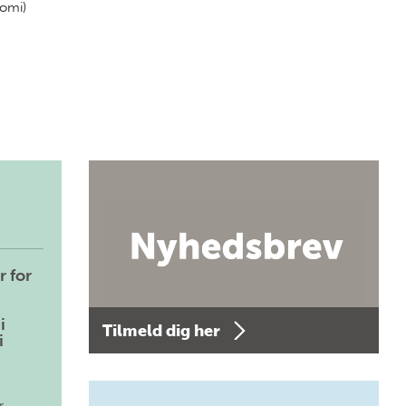
nomi)
r for
i
Tilmeld dig her
i
r