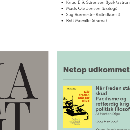
Knud Erik Sørensen (fysik/astro
Mads Ole Jensen (biologi)
Stig Burmester (billedkunst)
Britt Morville (drama)
Netop udkommet
Når freden stå
skud
Pacifisme og
retfærdig krig 
politisk filosof
Af
Morten Dige
(bog + e-bog)
Krige forekomme