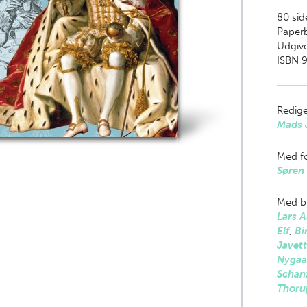
80
side
Paper
Udgive
ISBN 
Redige
Mads J
Med fo
Søren 
Med bi
Lars A
Elf
,
Bi
Javet
Nygaa
Schan
Thoru