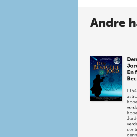
Andre h
Den
Jor
En f
Bec
I 15
astr
Kope
verd
Kope
Jord
verd
cent
deri