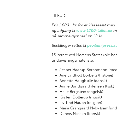
TILBUD:
Pris 1.000,- kr. for et klassesæt med
og adgang til
www.1700-tallet.dk
me
på samme gymnasium i 2 år.
Bestillinger rettes til
pso@unipress.a
13 lærere ved Horsens Statsskole har
undervisningsmateriale:
Jesper Haarup Borchmann (med
Ane Lindholt Borberg (historie)
Annette Haugbølle (dansk)
Annie Bundgaard Jensen (tysk)
Helle Bergstein (engelsk)
Kirsten Dollerup (musik)
Liv Tind Hauch (religion)
Maria Grangaard Nyby (samfund
Dennis Nielsen (fransk)