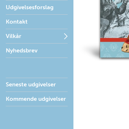
Udgivelsesforslag
Kontakt
Vilkår
Nyhedsbrev
Seneste udgivelser
Kommende udgivelser