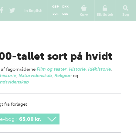
GBP
DKK
In English
EUR
USD
Kurv
Bibliotek
Søg
00-tallet sort på hvidt
 af
fagområderne
Film og teater
,
Historie
,
Idéhistorie
,
historie
,
Naturvidenskab
,
Religion
og
ndsvidenskab
t fra forlaget
 e-bog
:
65,00 kr.