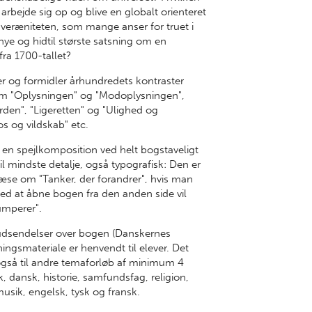
bejde sig op og blive en globalt orienteret
veræniteten, som mange anser for truet i
nye og hidtil største satsning om en
ra 1700-tallet?
er og formidler århundredets kontraster
om "Oplysningen" og "Modoplysningen",
rden", "Ligeretten" og "Ulighed og
s og vildskab" etc.
n spejlkomposition ved helt bogstaveligt
til mindste detalje, også typografisk: Den er
 læse om "Tanker, der forandrer", hvis man
ved at åbne bogen fra den anden side vil
rumperer".
 tv-udsendelser over bogen (Danskernes
ingsmateriale er henvendt til elever. Det
 også til andre temaforløb af minimum 4
k, dansk, historie, samfundsfag, religion,
 musik, engelsk, tysk og fransk.