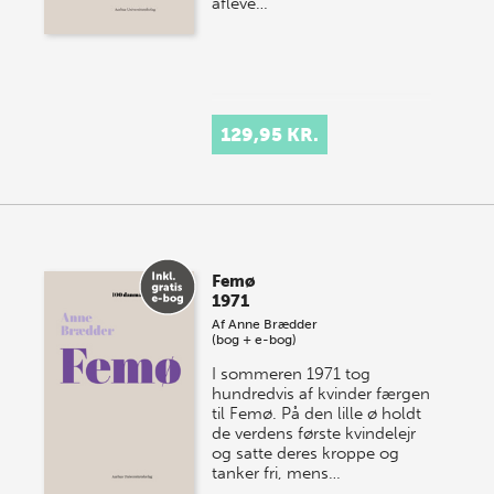
afleve…
129,95 KR.
Femø
1971
Af
Anne Brædder
(bog + e-bog)
I sommeren 1971 tog
hundredvis af kvinder færgen
til Femø. På den lille ø holdt
de verdens første kvindelejr
og satte deres kroppe og
tanker fri, mens…