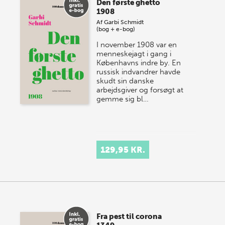
Den første ghetto
1908
Af
Garbi Schmidt
(bog + e-bog)
I november 1908 var en
menneskejagt i gang i
Københavns indre by. En
russisk indvandrer havde
skudt sin danske
arbejdsgiver og forsøgt at
gemme sig bl…
129,95 KR.
Fra pest til corona