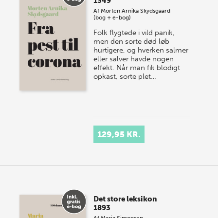
1349
Af
Morten Arnika Skydsgaard
(bog + e-bog)
Folk flygtede i vild panik,
men den sorte død løb
hurtigere, og hverken salmer
eller salver havde nogen
effekt. Når man fik blodigt
opkast, sorte plet…
129,95 KR.
Det store leksikon
1893