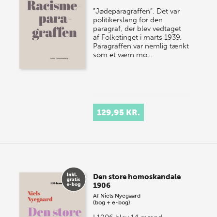
”Jødeparagraffen”. Det var
politikerslang for den
paragraf, der blev vedtaget
af Folketinget i marts 1939.
Paragraffen var nemlig tænkt
som et værn mo…
129,95 KR.
Den store homoskandale
1906
Af
Niels Nyegaard
(bog + e-bog)