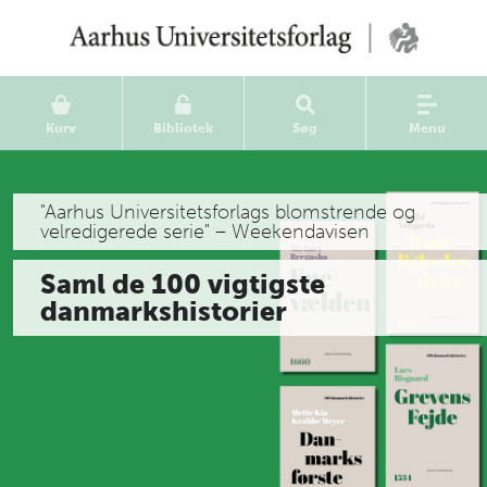
Kurv
Bibliotek
Søg
Menu
"Aarhus Universitetsforlags blomstrende og
velredigerede serie" – Weekendavisen
Saml de 100 vigtigste
danmarkshistorier