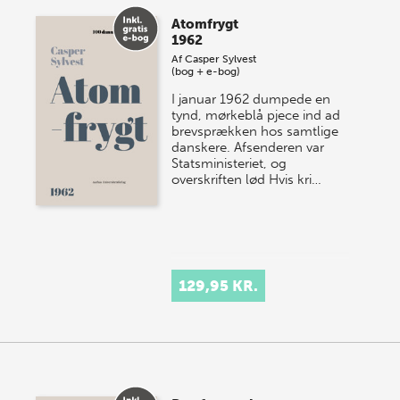
Atomfrygt
1962
Af
Casper Sylvest
(bog + e-bog)
I januar 1962 dumpede en
tynd, mørkeblå pjece ind ad
brevsprækken hos samtlige
danskere. Afsenderen var
Statsministeriet, og
overskriften lød Hvis kri…
129,95 KR.