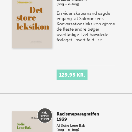
Af
Maria Simonsen
(bog + e-bog)
En videnskabsmand sagde
engang, at Salmonsens
Konversationsleksikon gjorde
de fleste andre bøger
overflødige. Det hævdede
forlaget i hvert fald i sit…
129,95 KR.
Racismeparagraffen
1939
Af
Sofie Lene Bak
(bog + e-bog)