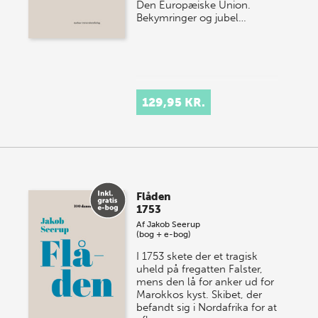
Den Europæiske Union.
Bekymringer og jubel…
129,95 KR.
Flåden
1753
Af
Jakob Seerup
(bog + e-bog)
I 1753 skete der et tragisk
uheld på fregatten Falster,
mens den lå for anker ud for
Marokkos kyst. Skibet, der
befandt sig i Nordafrika for at