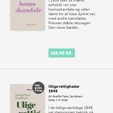
I 1906 blev 14 mænd
anholdt i en stor
homoskandale og siden
dømt for at have dyrket sex
med andre kønsfæller.
Pressen døbte retssagen
Den store Sædeli…
129,95 KR.
Ulige rettigheder
1848
Af
Anette Faye Jacobsen
(bog + e-bog)
I de tidlige aprildage 1848
var stemningen hektisk på