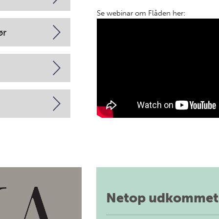
Se webinar om Flåden her:
ør
Netop udkommet