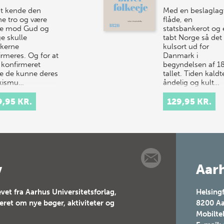
at kende den
Med en beslaglag
tne tro og være
flåde, en
ge mod Gud og
statsbankerot og 
e skulle
tabt Norge så det
kerne
kulsort ud for
irmeres. Og for at
Danmark i
e konfirmeret
begyndelsen af 1
le de kunne deres
tallet. Tiden kaldt
kismu…
åndelig og kult…
9,95 KR.
129,95 KR.
v
Aarh
vet fra Aarhus Universitetsforlag,
Helsing
teret om nye bøger, aktiviteter og
8200
Aa
Mobilte