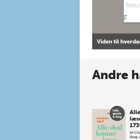
Viden til hverd
Andre h
All
læs
173
Af
Cha
(bog 