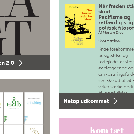
Når freden stå
skud
Pacifisme og
retfærdig krig 
politisk filosof
Af
Morten Dige
(bog + e-bog)
Krige forekomme
udsigtsløse og
forfejlede, ekstre
n 2.0
ødelæggende og
omkostningsfulde
ser ikke ud til, at 
virker særlig godt
Alligevel diskv…
Netop udkommet