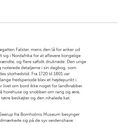
fregatten Falster, mens den lå for anker ud
 sig i Nordafrika for at aflevere kongelige
, brændte, og flere søfolk druknede. Den unge
 noterede detaljerne i sin dagbog, som
des storhedstid. Fra 1720 til 1801 var
 lange fredsperiode blev et højdepunkt i
var livet om bord ikke noget for landkrabber.
på horehuse og snobberi om rang og ære,
tørre beskøjter og den nihalede kat.
kob Seerup fra Bornholms Museum besynger
 udmærkede sig på de syv verdenshave.