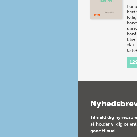
For 
kris
lydi
kong
dans
konf
bliv
skul
kate
12
Nyhedsbre
Tilmeld dig nyhedsbre
så holder vi dig orien
gode tilbud.