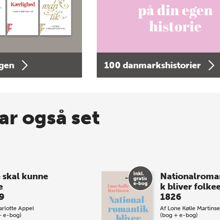
agen
100 danmarkshistorier
ar også set
e skal kunne
Nationalroma
e
k bliver folke
9
1826
rlotte Appel
Af
Lone Kølle Martins
+ e-bog)
(bog + e-bog)