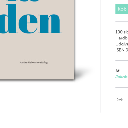
Køb
100
si
Hardb
Udgive
ISBN 9
Af
Jakob
Del: