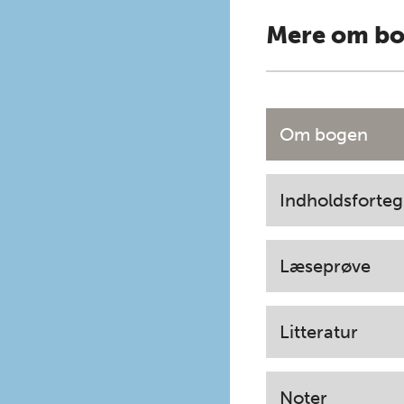
Mere om b
Om bogen
Indholdsforteg
Læseprøve
Litteratur
Noter