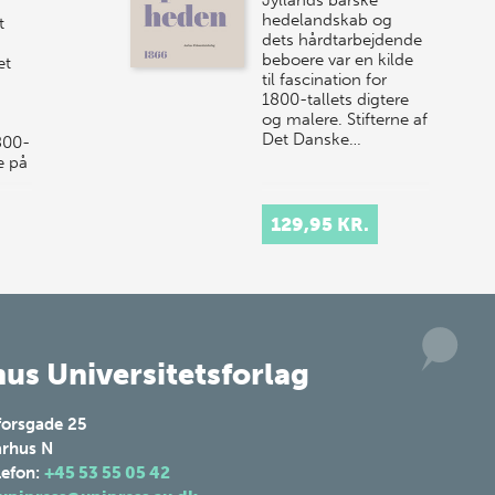
så sæt kryds i kalenderen onsdag den
hedelandskab og
t
10. j…
dets hårdtarbejdende
beboere var en kilde
et
til fascination for
1800-tallets digtere
og malere. Stifterne af
Det Danske…
800-
e på
129,95 KR.
us Universitetsforlag
forsgade 25
rhus N
lefon:
+45 53 55 05 42