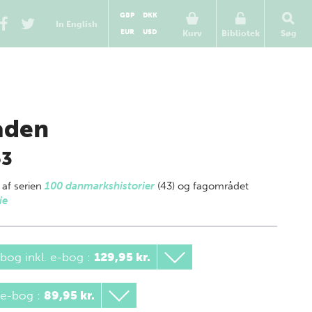
GBP
DKK
In English
EUR
USD
Kurv
Bibliotek
Søg
åden
53
 af
serien
100 danmarkshistorier
(43) og fagområdet
ie
bog inkl. e-bog
:
129,95 kr.
 e-bog
:
89,95 kr.