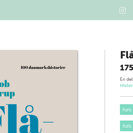
Fl
17
En del
Histor
Køb 
Køb