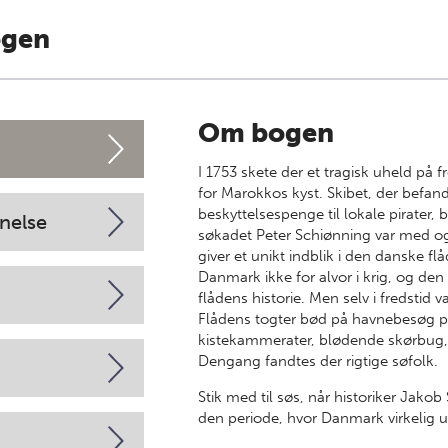
ogen
Om bogen
I 1753 skete der et tragisk uheld på 
for Marokkos kyst. Skibet, der befandt
beskyttelsespenge til lokale pirater
nelse
søkadet Peter Schiønning var med og
giver et unikt indblik i den danske flå
Danmark ikke for alvor i krig, og den
flådens historie. Men selv i fredstid 
Flådens togter bød på havnebesøg 
kistekammerater, blødende skørbug, 
Dengang fandtes der rigtige søfolk.
Stik med til søs, når historiker Ja
den periode, hvor Danmark virkelig