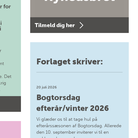
r for
i
Tilmeld dig her
i
r
Forlaget skriver:
mt
. Det
krig
20 juli 2026
.
Bogtorsdag
efterår/vinter 2026
Vi glæder os til at tage hul på
efterårssæsonen af Bogtorsdag. Allerede
den 10. september inviterer vi til en