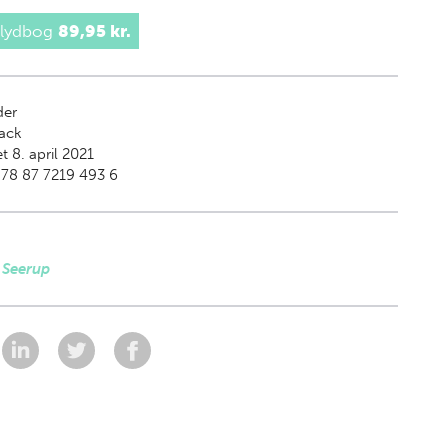
 lydbog
89,95 kr.
der
ack
t 8. april 2021
78 87 7219 493 6
 Seerup