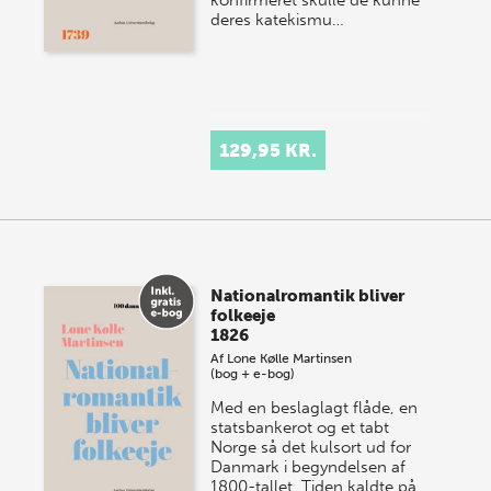
deres katekismu…
129,95 KR.
Nationalromantik bliver
folkeeje
1826
Af
Lone Kølle Martinsen
(bog + e-bog)
Med en beslaglagt flåde, en
statsbankerot og et tabt
Norge så det kulsort ud for
Danmark i begyndelsen af
1800-tallet. Tiden kaldte på