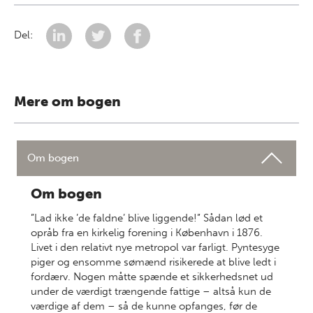
Del:
Mere om bogen
Om bogen
Om bogen
”Lad ikke ’de faldne’ blive liggende!” Sådan lød et
opråb fra en kirkelig forening i København i 1876.
Livet i den relativt nye metropol var farligt. Pyntesyge
piger og ensomme sømænd risikerede at blive ledt i
fordærv. Nogen måtte spænde et sikkerhedsnet ud
under de værdigt trængende fattige – altså kun de
værdige af dem – så de kunne opfanges, før de