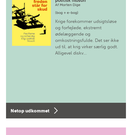
politisk filosofi
Af
Morten Dige
(bog + e-bog)
Krige forekommer udsigtsløse
og forfejlede, ekstremt
ødelæggende og
omkostningsfulde. Det ser ikke
ud til, at krig virker særlig godt.
Alligevel diskv…
Netop udkommet