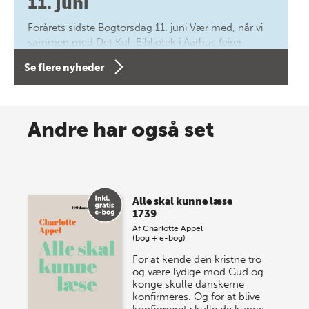
11. juni
Forårets sidste Bogtorsdag 11. juni Vær med, når vi
sammen med Det Kgl. Bibliotek i Aarhus fejrer
forfatterne bag vores nyes…
Se flere nyheder
8 maj 2026
Spar op til 70% til sommer-
Andre har også set
lagersalg!
Vi gentager succesen og inviterer igen i år til vores
store sommer-lagersalg, så sæt kryds i kalenderen
Alle skal kunne læse
onsdag den 10. j…
1739
Af
Charlotte Appel
(bog + e-bog)
For at kende den kristne tro
og være lydige mod Gud og
konge skulle danskerne
konfirmeres. Og for at blive
konfirmeret skulle de kunne