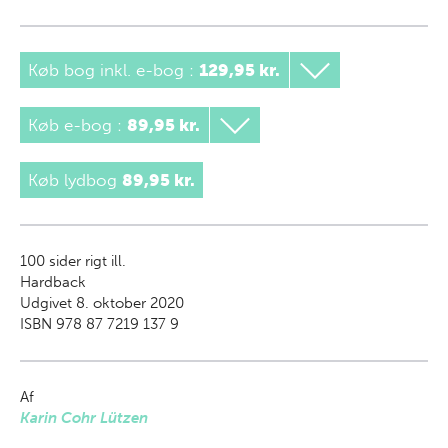
Køb bog inkl. e-bog
:
129,95 kr.
Køb e-bog
:
89,95 kr.
Køb lydbog
89,95 kr.
100
sider rigt ill.
Hardback
Udgivet 8. oktober 2020
ISBN 978 87 7219 137 9
Af
Karin Cohr Lützen