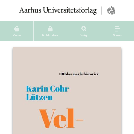
Kurv
Bibliotek
Søg
Menu