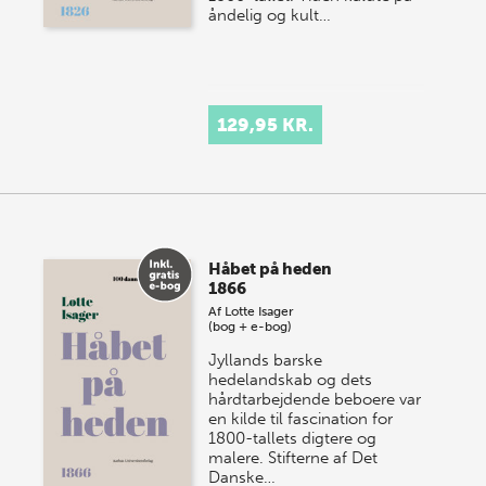
åndelig og kult…
129,95 KR.
Håbet på heden
1866
Af
Lotte Isager
(bog + e-bog)
Jyllands barske
hedelandskab og dets
hårdtarbejdende beboere var
en kilde til fascination for
1800-tallets digtere og
malere. Stifterne af Det
Danske…