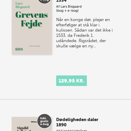
1534
Af
Lars Bisgaard
(bog + e-bog)
Når en konge dør, plejer en
efterfølger at stå klar i
kulissen. Sådan var det ikke i
1533, da Frederik 1.
udåndede. Rigsrådet, der
skulle vælge en ny…
129,95 KR.
Dødeligheden daler
1890