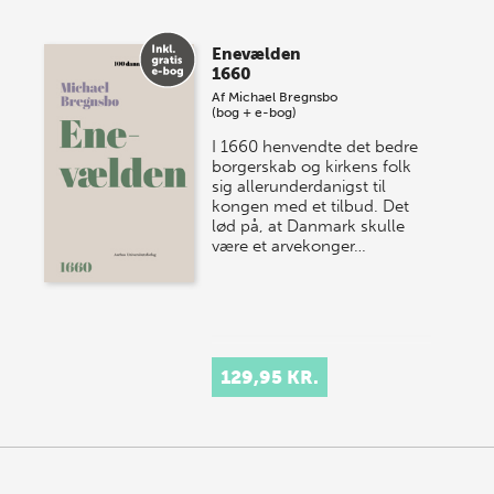
Enevælden
1660
Af
Michael Bregnsbo
(bog + e-bog)
I 1660 henvendte det bedre
borgerskab og kirkens folk
sig allerunderdanigst til
kongen med et tilbud. Det
lød på, at Danmark skulle
være et arvekonger…
129,95 KR.