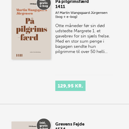
På pilgrimsfærd
1411
Af
Martin Wangsgaard Jürgensen
(bog + e-bog)
Otte måneder før sin død
udstedte Margrete 1. et
gavebrev for sin sjæls frelse.
Med en stor sum penge i
bagagen sendte hun
pilgrimme til over 50 helli…
129,95 KR.
Grevens Fejde