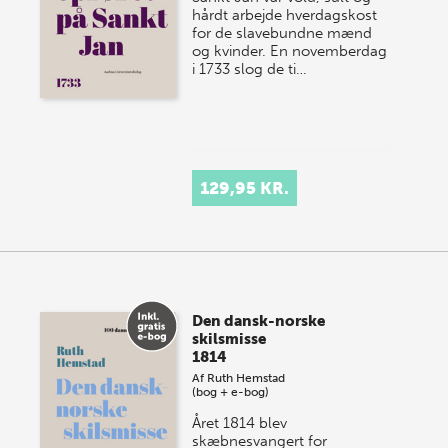
hårdt arbejde hverdagskost
for de slavebundne mænd
og kvinder. En novemberdag
i 1733 slog de ti…
129,95 KR.
Den dansk-norske
skilsmisse
1814
Af
Ruth Hemstad
(bog + e-bog)
Året 1814 blev
skæbnesvangert for