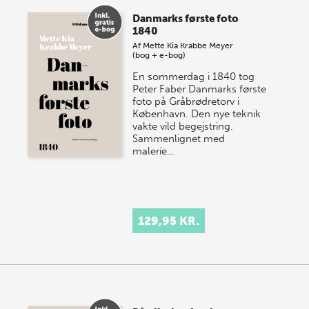
Danmarks første foto
1840
Af
Mette Kia Krabbe Meyer
(bog + e-bog)
En sommerdag i 1840 tog
Peter Faber Danmarks første
foto på Gråbrødretorv i
København. Den nye teknik
vakte vild begejstring.
Sammenlignet med
malerie…
129,95 KR.