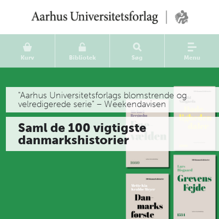
Kurv
Bibliotek
Søg
Menu
"Aarhus Universitetsforlags blomstrende og
velredigerede serie" – Weekendavisen
Saml de 100 vigtigste
danmarkshistorier