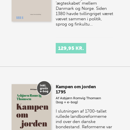
‘ægteskabet’ mellem
Danmark og Norge. Siden
1380 havde tvillingriget været
vævet sammen i politik,
sprog og finkultu…
129,95 KR.
Kampen om jorden
1795
Af
Asbjørn Romvig Thomsen
(bog + e-bog)
I slutningen af 1700-tallet
rullede landboreformerne
ind over den danske
bondestand. Reformerne var