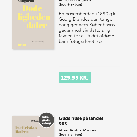
Af
Signild Vallgårda
(bog + e-bog)
En novemberdag i 1890 gik
Georg Brandes den tunge
gang gennem Københavns
gader med sin datters lig i
favnen for at få det afdøde
barn fotograferet, so…
129,95 KR.
Guds huse på landet
963
Af
Per Kristian Madsen
(bog + e-bog)