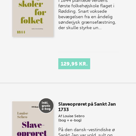
I 1844 plantede verdens
første folkehøjskole flaget i
Rødding. Snart voksede
bevægelsen fra en åndelig
sønderjysk grænsefæstning,
der skulle styrke un…
129,95 KR.
Slaveoprøret på Sankt Jan
1733
Af
Louise Sebro
(bog + e-bog)
På den dansk-vestindiske ø
Sankt Jan var vold, sult og