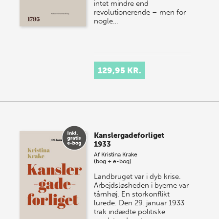
intet mindre end
revolutionerende – men for
nogle…
129,95 KR.
Kanslergadeforliget
1933
Af
Kristina Krake
(bog + e-bog)
Landbruget var i dyb krise.
Arbejdsløsheden i byerne var
tårnhøj. En storkonflikt
lurede. Den 29. januar 1933
trak indædte politiske