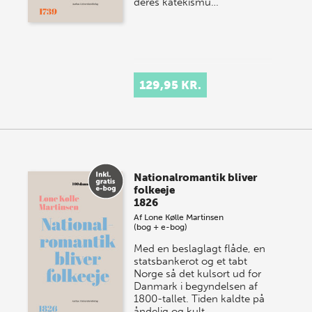
deres katekismu…
129,95 KR.
Nationalromantik bliver
folkeeje
1826
Af
Lone Kølle Martinsen
(bog + e-bog)
Med en beslaglagt flåde, en
statsbankerot og et tabt
Norge så det kulsort ud for
Danmark i begyndelsen af
1800-tallet. Tiden kaldte på
åndelig og kult…