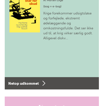
Af
Morten Dige
(bog + e-bog)
Krige forekommer udsigtsløse
og forfejlede, ekstremt
ødelæggende og
omkostningsfulde. Det ser ikke
ud til, at krig virker særlig godt.
Alligevel diskv…
Netop udkommet