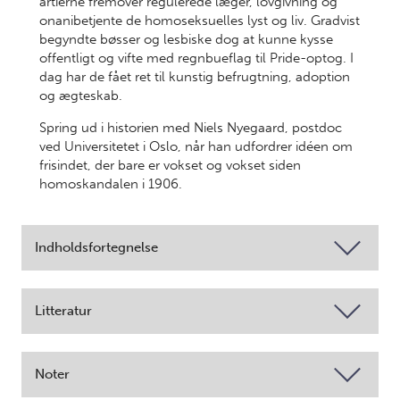
årtierne fremover regulerede læger, lovgivning og
onanibetjente de homoseksuelles lyst og liv. Gradvist
begyndte bøsser og lesbiske dog at kunne kysse
offentligt og vifte med regnbueflag til Pride-optog. I
dag har de fået ret til kunstig befrugtning, adoption
og ægteskab.
Spring ud i historien med Niels Nyegaard, postdoc
ved Universitetet i Oslo, når han udfordrer idéen om
frisindet, der bare er vokset og vokset siden
homoskandalen i 1906.
Indholdsfortegnelse
Litteratur
Noter