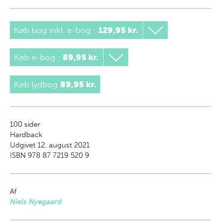
Køb bog inkl. e-bog
:
129,95 kr.
Køb e-bog
:
89,95 kr.
Køb lydbog
89,95 kr.
100
sider
Hardback
Udgivet 12. august 2021
ISBN 978 87 7219 520 9
Af
Niels Nyegaard