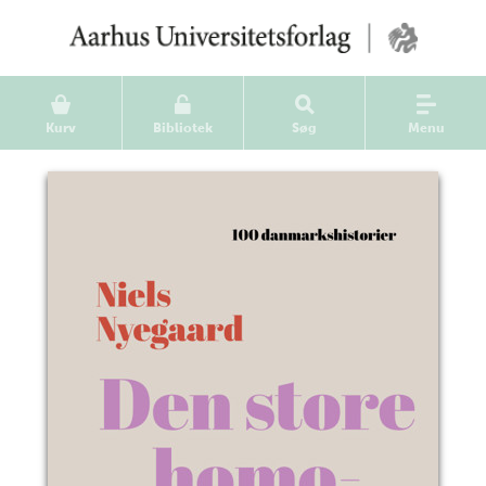
Kurv
Bibliotek
Søg
Menu