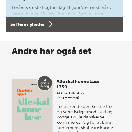
Forårets sidste Bogtorsdag 11. juni Vær med, når vi
sammen med Det Kgl. Bibliotek i Aarhus fejrer
forfatterne bag vores nyes…
Se flere nyheder
8 maj 2026
Spar op til 70% til sommer-
Andre har også set
lagersalg!
Vi gentager succesen og inviterer igen i år til vores
store sommer-lagersalg, så sæt kryds i kalenderen
Alle skal kunne læse
onsdag den 10. j…
1739
Af
Charlotte Appel
(bog + e-bog)
For at kende den kristne tro
og være lydige mod Gud og
konge skulle danskerne
konfirmeres. Og for at blive
konfirmeret skulle de kunne