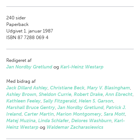
240
sider
Paperback
Udgivet 1. januar 1987
ISBN 87 7288 069 4
Redigeret af
Jan Nordby Gretlund
og
Karl-Heinz Westarp
Med bidrag af
Jack Dillard Ashley
,
Christiane Beck
,
Mary V. Blasingham
,
Ashley Brown
,
Sheldon Currie
,
Robert Drake
,
Ann Ebrecht
,
Kathleen Feeley
,
Sally Fitzgerald
,
Helen S. Garson
,
Marshall Bruce Gentry
,
Jan Nordby Gretlund
,
Patrick J.
Ireland
,
Carter Martin
,
Marion Montgomery
,
Sara Mott
,
Matej Muzina
,
Linda Schlafer
,
Delores Washburn
,
Karl-
Heinz Westarp
og
Waldemar Zacharasiewics