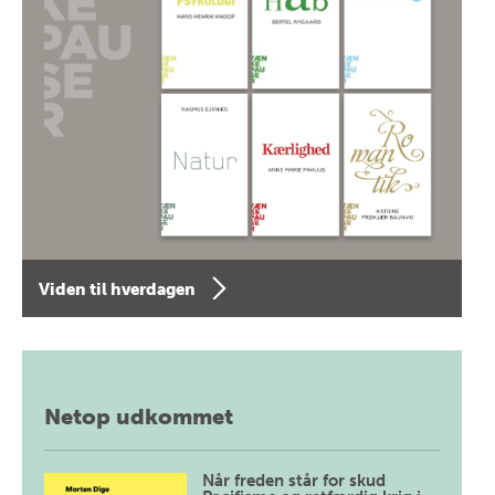
Viden til hverdagen
Netop udkommet
Når freden står for skud