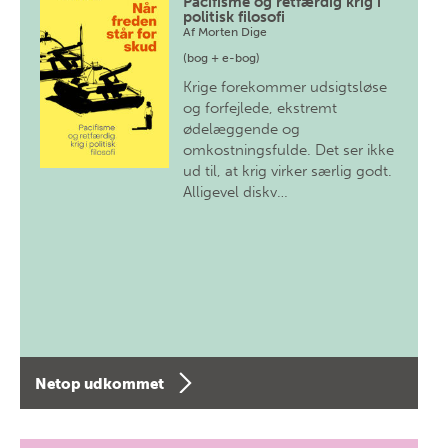
Pacifisme og retfærdig krig i
politisk filosofi
Af
Morten Dige
(bog + e-bog)
Krige forekommer udsigtsløse
og forfejlede, ekstremt
ødelæggende og
omkostningsfulde. Det ser ikke
ud til, at krig virker særlig godt.
Alligevel diskv…
Netop udkommet