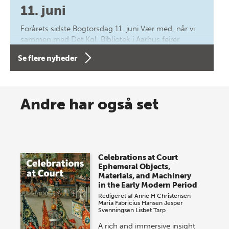
11. juni
Forårets sidste Bogtorsdag 11. juni Vær med, når vi
sammen med Det Kgl. Bibliotek i Aarhus fejrer
forfatterne bag vores nyes…
Se flere nyheder
8 maj 2026
Spar op til 70% til sommer-
Andre har også set
lagersalg!
Vi gentager succesen og inviterer igen i år til vores
store sommer-lagersalg, så sæt kryds i kalenderen
Celebrations at Court
onsdag den 10. j…
Ephemeral Objects,
Materials, and Machinery
in the Early Modern Period
Redigeret af
Anne H Christensen
Maria Fabricius Hansen
Jesper
Svenningsen
Lisbet Tarp
A rich and immersive insight