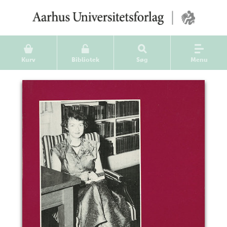
Kurv
Bibliotek
Søg
Menu