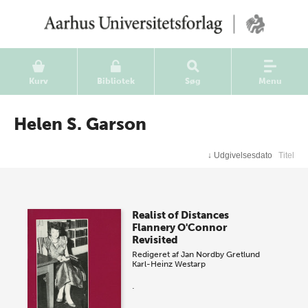
Kurv
Bibliotek
Søg
Menu
Helen S. Garson
↓
Udgivelsesdato
Titel
Realist of Distances
Flannery O'Connor
Revisited
Redigeret af
Jan Nordby Gretlund
Karl-Heinz Westarp
.