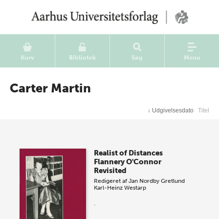
Kurv
Bibliotek
Søg
Menu
Carter Martin
↓
Udgivelsesdato
Titel
Realist of Distances
Flannery O'Connor
Revisited
Redigeret af
Jan Nordby Gretlund
Karl-Heinz Westarp
.