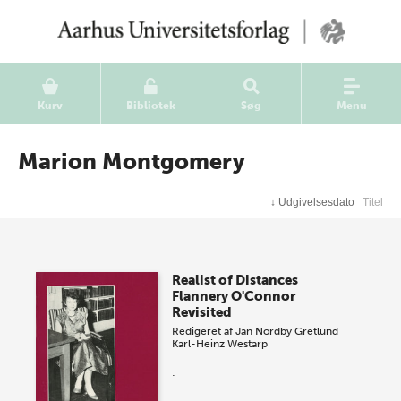
Kurv
Bibliotek
Søg
Menu
Marion Montgomery
↓
Udgivelsesdato
Titel
Realist of Distances
Flannery O'Connor
Revisited
Redigeret af
Jan Nordby Gretlund
Karl-Heinz Westarp
.