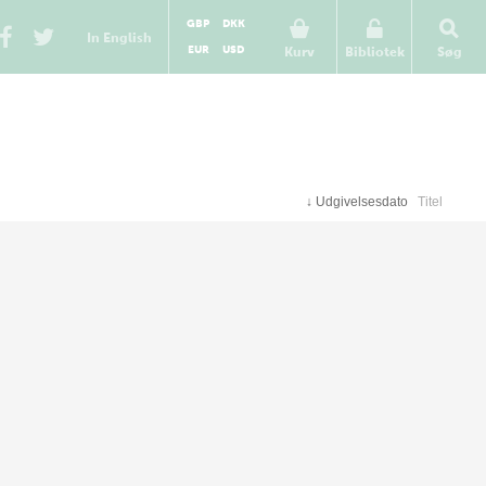
GBP
DKK
In English
EUR
USD
Kurv
Bibliotek
Søg
↓
Udgivelsesdato
Titel