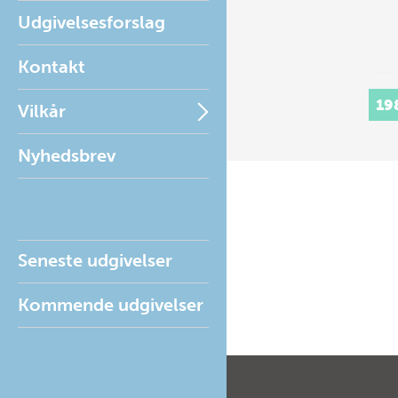
Udgivelsesforslag
Kontakt
19
Vilkår
Nyhedsbrev
Seneste udgivelser
Kommende udgivelser