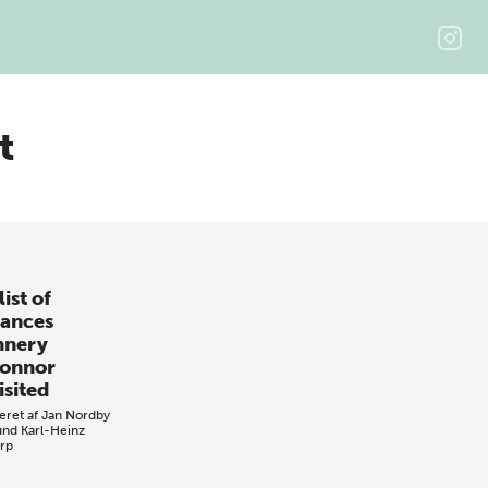
t
ist of
tances
nnery
onnor
isited
eret af
Jan Nordby
und
Karl-Heinz
rp