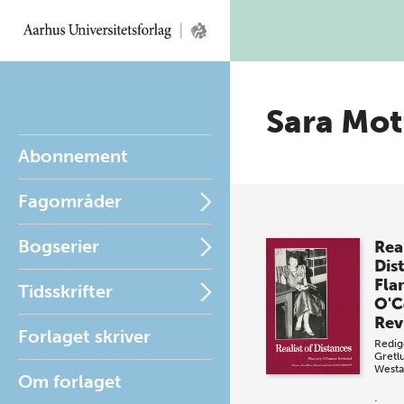
Sara Mot
Abonnement
Fagområder
Bogserier
Real
Dis
Fla
Tidsskrifter
O'C
Rev
Forlaget skriver
Redig
Gretl
Westa
Om forlaget
.