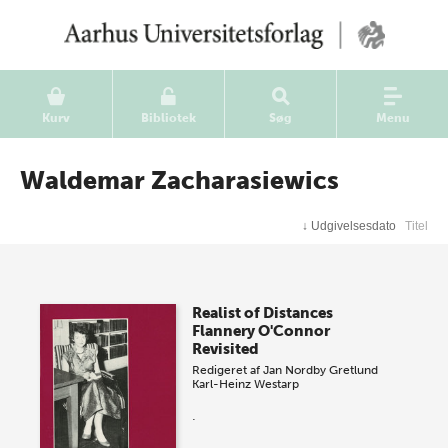
Kurv
Bibliotek
Søg
Menu
Waldemar Zacharasiewics
↓
Udgivelsesdato
Titel
Realist of Distances
Flannery O'Connor
Revisited
Redigeret af
Jan Nordby Gretlund
Karl-Heinz Westarp
.