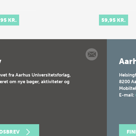
,95 KR.
59,95 KR.
v
Aarh
vet fra Aarhus Universitetsforlag,
Helsing
teret om nye bøger, aktiviteter og
8200
Aa
Mobilte
E-mail:
EDSBREV
FI