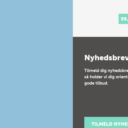
59
Nyhedsbre
Tilmeld dig nyhedsbre
så holder vi dig orien
gode tilbud.
TILMELD NYH