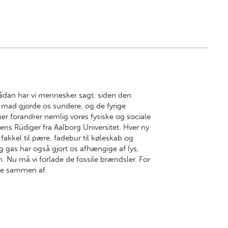
ådan har vi mennesker sagt, siden den
me mad gjorde os sundere, og de fyrige
ner forandrer nemlig vores fysiske og sociale
ens Rüdiger fra Aalborg Universitet. Hver ny
fakkel til pære, fadebur til køleskab og
og gas har også gjort os afhængige af lys,
 Nu må vi forlade de fossile brændsler. For
le sammen af.