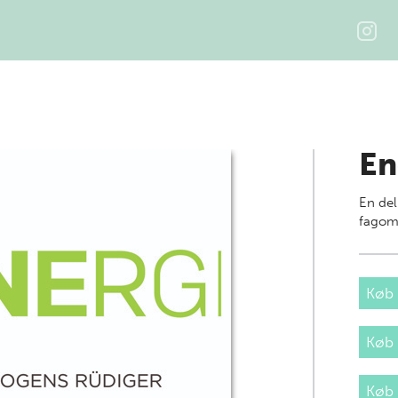
En
En del
fagom
Køb 
Køb
Køb