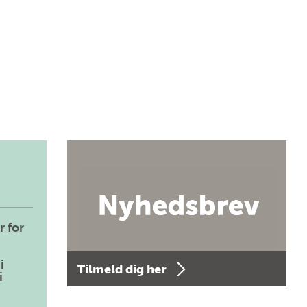
r for
i
Tilmeld dig her
i