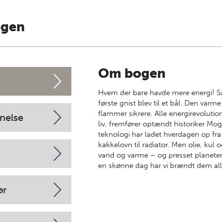
ogen
Om bogen
Hvem der bare havde mere energi! S
første gnist blev til et bål. Den var
flammer sikrere. Alle energirevolutio
nelse
liv, fremfører optændt historiker Mog
teknologi har ladet hverdagen op fra 
kakkelovn til radiator. Men olie, kul 
vand og varme – og presset planeten.
en skønne dag har vi brændt dem al
ør