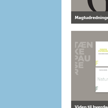
Magtudredninge
Viden til hverd