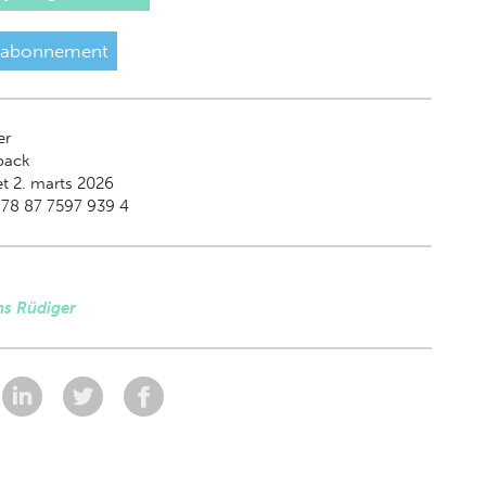
 abonnement
er
back
t 2. marts 2026
978 87 7597 939 4
s Rüdiger