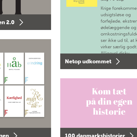
Krige forekomme
udsigtsløse og
forfejlede, ekstre
n 2.0
ødelæggende og
omkostningsfulde
ser ikke ud til, at 
virker særlig godt
Alligevel diskv…
Netop udkommet
agen
100 danmarkshistorier