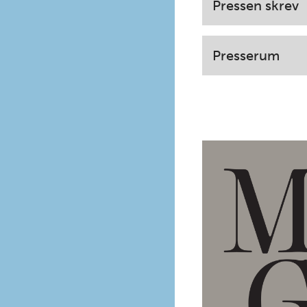
Pressen skrev
Presserum