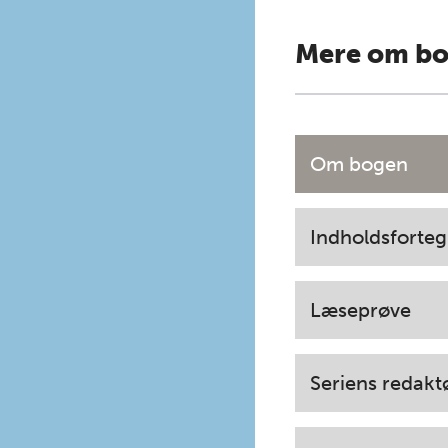
Mere om b
Om bogen
Indholdsforteg
Læseprøve
Seriens redakt