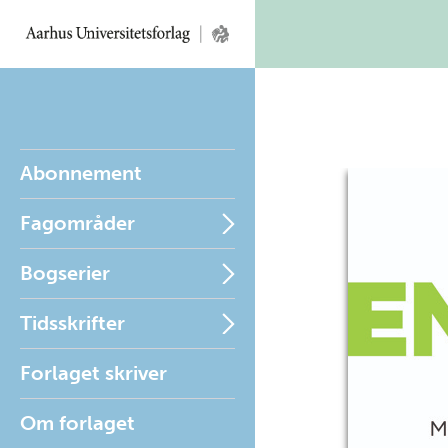
Abonnement
Fagområder
Bogserier
Tidsskrifter
Forlaget skriver
Om forlaget