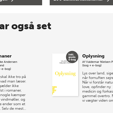
ar også set
maner
Oplysning
kke Andersen
Af
Valdemar Nielsen P
und
(bog + e-bog)
+ e-bog)
Lys over land, siger
skal ikke tro på
når fornuften sejre
 hvad man læser.
Når vi forstår nat
gælder ikke
love, opfinder ny
st i romaner,
medicin og forkas
 nogle kæmper
gammel overtro. 
vindmøller, og
vi vægter viden o
e ender som et
. Selv de mest…