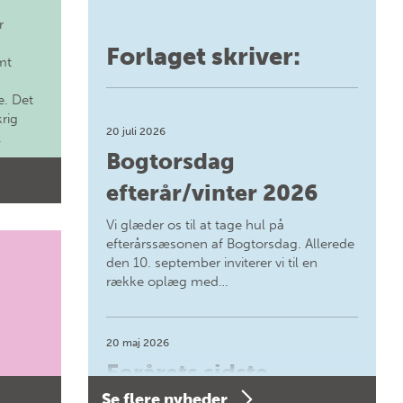
r
Forlaget skriver:
mt
. Det
krig
20 juli 2026
.
Bogtorsdag
efterår/vinter 2026
Vi glæder os til at tage hul på
efterårssæsonen af Bogtorsdag. Allerede
den 10. september inviterer vi til en
række oplæg med…
20 maj 2026
Forårets sidste
Se flere nyheder