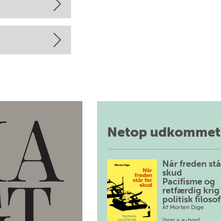
Netop udkommet
Når freden stå
skud
Pacifisme og
retfærdig krig 
politisk filosof
Af
Morten Dige
(bog + e-bog)