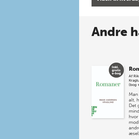
Andre h
Ro
Af
Ri
Kragl
(bog 
Man 
alt,
Det 
mind
hvor
mod 
andr
æsel