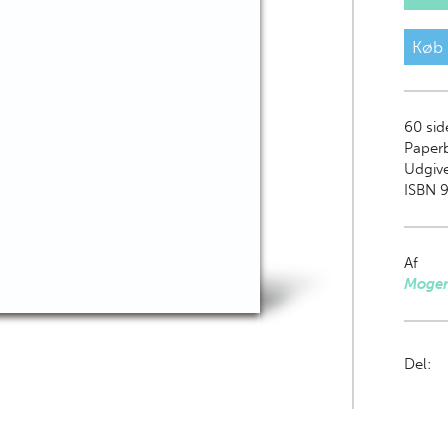
Køb
60
sid
Paper
Udgive
ISBN 
Af
Mogen
Del: