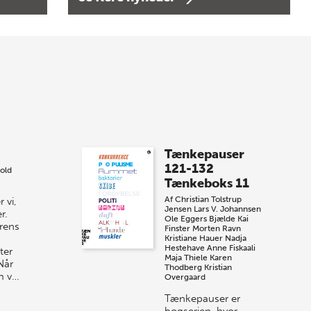
Bogtorsdag 11. juni
Forårets sidste Bogtorsdag 11. juni Vær
med, når vi sammen med Det Kgl.
Bibliotek i Aarhus fejrer forfatterne bag
vores nyes…
8 maj 2026
Spar op til 70% til
Tænkepauser
sommer-lagersalg!
121-132
old
Tænkeboks 11
Vi gentager succesen og inviterer igen i
Af
Christian Tolstrup
 vi,
år til vores store sommer-lagersalg,
Jensen
Lars V. Johannsen
r.
så sæt kryds i kalenderen onsdag den
Ole Eggers Bjælde
Kai
urens
Finster
Morten Ravn
10. j…
Kristiane Hauer
Nadja
Hestehave
Anne Fiskaali
ter
Maja Thiele
Karen
Når
Thodberg
Kristian
m v…
Overgaard
Tænkepauser er
bogserien, hvor