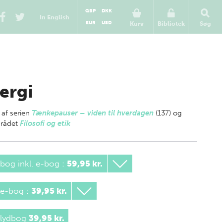
GBP
DKK
In English
EUR
USD
Kurv
Bibliotek
Søg
ergi
 af
serien
Tænkepauser – viden til hverdagen
(137) og
rådet
Filosofi og etik
bog inkl. e-bog
:
59,95 kr.
 e-bog
:
39,95 kr.
 lydbog
39,95 kr.