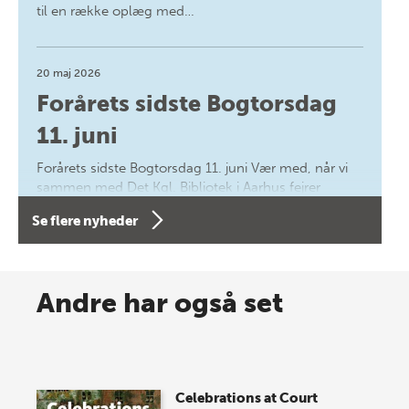
til en række oplæg med…
20 maj 2026
Forårets sidste Bogtorsdag
11. juni
Forårets sidste Bogtorsdag 11. juni Vær med, når vi
sammen med Det Kgl. Bibliotek i Aarhus fejrer
forfatterne bag vores nyes…
Se flere nyheder
8 maj 2026
Spar op til 70% til sommer-
Andre har også set
lagersalg!
Vi gentager succesen og inviterer igen i år til vores
store sommer-lagersalg, så sæt kryds i kalenderen
Celebrations at Court
onsdag den 10. j…